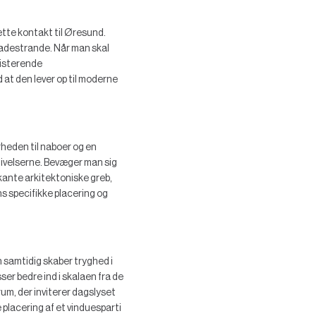
ætte kontakt til Øresund.
 badestrande. Når man skal
sisterende
 at den lever op til moderne
rheden til naboer og en
omgivelserne. Bevæger man sig
rkante arkitektoniske greb,
ns specifikke placering og
n samtidig skaber tryghed i
er bedre ind i skalaen fra de
rum, der inviterer dagslyset
e placering af et vinduesparti