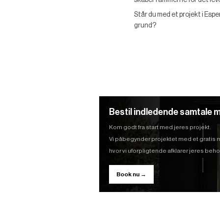
skaber rammerne for det leved
Står du med et projekt i Esp
grund?
Bestil indledende samtale m
Kom godt fra start med jeres projekt.
Vi påbegynder projektet med et gratis
hvor vi uforpligtende afklarer jeres be
Book nu →