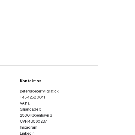
Kontakt os
peter@peterfyllgraf.dk
+45 4252 0011
VA11a
Siljangade 3
2300 København S
CVR 43060287
Instagram
LinkedIn