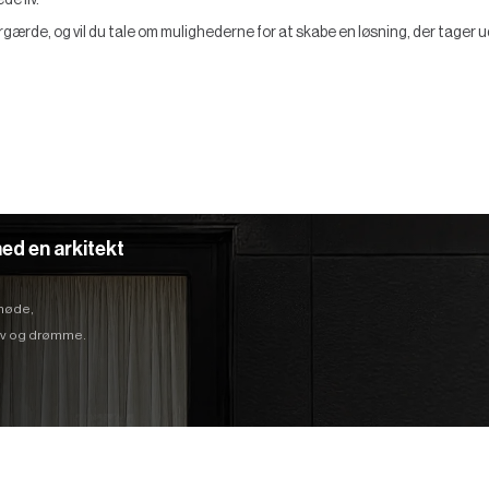
e liv.
ergærde, og vil du tale om mulighederne for at skabe en løsning, der tager
ed en arkitekt
 møde,
hov og drømme.