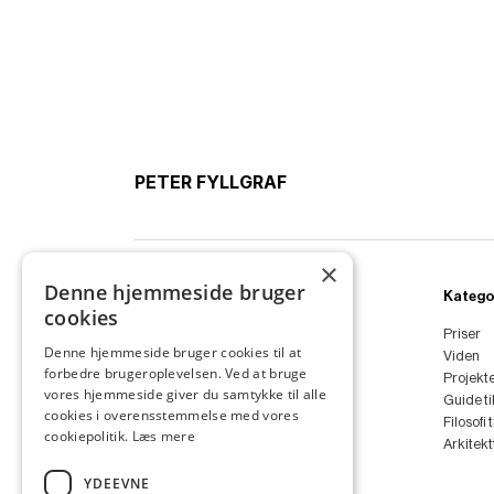
PETER FYLLGRAF
×
Denne hjemmeside bruger
Ydelser
Katego
cookies
Boligarkitekt
Priser
Denne hjemmeside bruger cookies til at
Sommerhus
Viden
forbedre brugeroplevelsen. Ved at bruge
Anneks
Projekt
vores hjemmeside giver du samtykke til alle
Tilbygning
Guide ti
cookies i overensstemmelse med vores
Ombygning
Filosofi 
cookiepolitik.
Læs mere
Renovering
Arkitek
Arkitekt
YDEEVNE