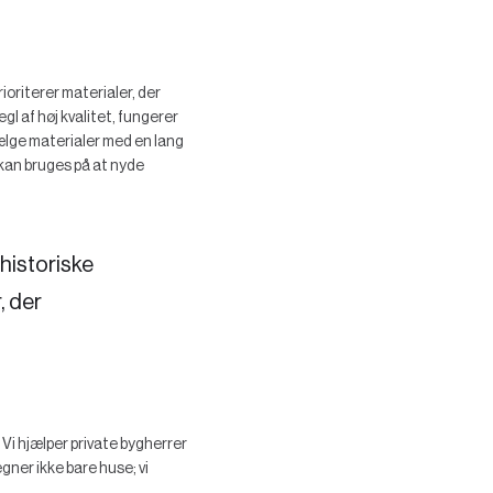
ioriterer materialer, der
gl af høj kvalitet, fungerer
ælge materialer med en lang
 kan bruges på at nyde
historiske
, der
i hjælper private bygherrer
gner ikke bare huse; vi