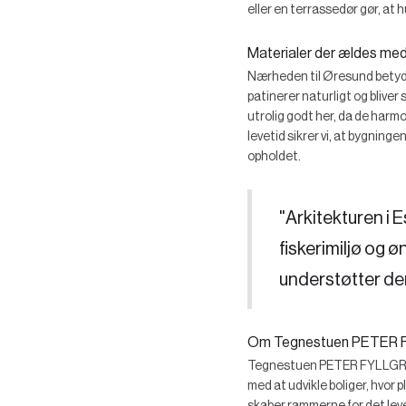
eller en terrassedør gør, at 
Materialer der ældes me
Nærheden til Øresund betyder,
patinerer naturligt og bliver
utrolig godt her, da de harm
levetid sikrer vi, at bygnin
opholdet.
"Arkitekturen i 
fiskerimiljø og 
understøtter den
Om Tegnestuen PETER 
Tegnestuen PETER FYLLGRAF s
med at udvikle boliger, hvor 