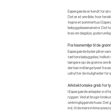
Espergærde er kendt for sin 
Det er et område, hvor ferie
tegne et sommerhus i Espergæ
bebyggelsesmønstre. Det hand
krav om dagslys, gode rumli
Fra havnemiljø til de grønn
Espergærde byder på en varie
tættere bebyggelse, hvilket s
længere op i de grønne områd
der kan indfange lyset fra ø
udnytter de muligheder for s
Arkitektoniske greb for l
I Espergærde arbejder vi oft
ryggen. Ved at bruge forskud
omkringliggende huse. Det gør
ind, til de mere intime sovez