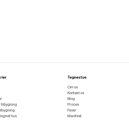
rier
Tegnestue
Om os
Kontakt os
er
Blog
l tilbygning
Proces
tilbygning
Faser
ttegnet hus
Manifest