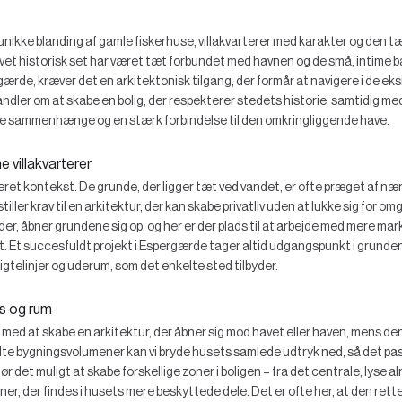
unikke blanding af gamle fiskerhuse, villakvarterer med karakter og den t
livet historisk set har været tæt forbundet med havnen og de små, intime
rde, kræver det en arkitektonisk tilgang, der formår at navigere i de ek
ler om at skabe en bolig, der respekterer stedets historie, samtidig med
ge sammenhænge og en stærk forbindelse til den omkringliggende have.
e villakvarterer
ret kontekst. De grunde, der ligger tæt ved vandet, er ofte præget af næ
tiller krav til en arkitektur, der kan skabe privatliv uden at lukke sig for 
er, åbner grundene sig op, og her er der plads til at arbejde med mere ma
st. Et succesfuldt projekt i Espergærde tager altid udgangspunkt i grunde
igtelinjer og uderum, som det enkelte sted tilbyder.
ys og rum
e med at skabe en arkitektur, der åbner sig mod havet eller haven, mens de
te bygningsvolumener kan vi bryde husets samlede udtryk ned, så det pass
 det muligt at skabe forskellige zoner i boligen – fra det centrale, lyse al
oner, der findes i husets mere beskyttede dele. Det er ofte her, at den rett