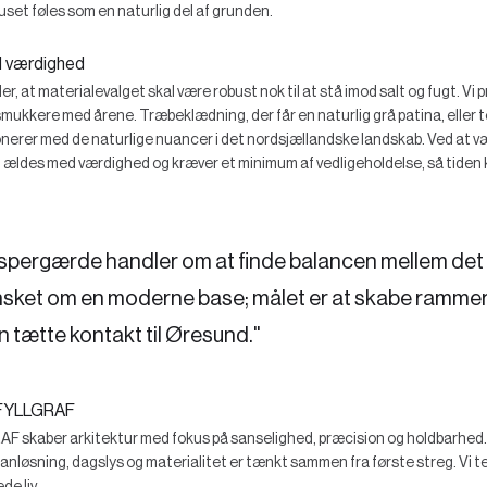
huset føles som en naturlig del af grunden.
d værdighed
 at materialevalget skal være robust nok til at stå imod salt og fugt. Vi pr
 smukkere med årene. Træbeklædning, der får en naturlig grå patina, eller te
onerer med de naturlige nuancer i det nordsjællandske landskab. Ved at v
gen ældes med værdighed og kræver et minimum af vedligeholdelse, så tiden
Espergærde handler om at finde balancen mellem det 
ønsket om en moderne base; målet er at skabe rammer
 tætte kontakt til Øresund."
FYLLGRAF
kaber arkitektur med fokus på sanselighed, præcision og holdbarhed. V
planløsning, dagslys og materialitet er tænkt sammen fra første streg. Vi te