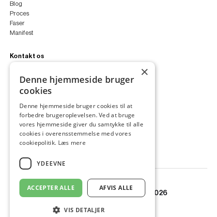
Blog
Proces
Faser
Manifest
Kontakt os
×
peter@peterfyllgraf.dk
Denne hjemmeside bruger
+45 4252 0011
cookies
VA11a
Siljangade 3
Denne hjemmeside bruger cookies til at
2300 København S
forbedre brugeroplevelsen. Ved at bruge
CVR 43060287
vores hjemmeside giver du samtykke til alle
Instagram
cookies i overensstemmelse med vores
LinkedIn
cookiepolitik.
Læs mere
YDEEVNE
ACCEPTER ALLE
AFVIS ALLE
© Copyright PETER FYLLGRAF 2026
VIS DETALJER