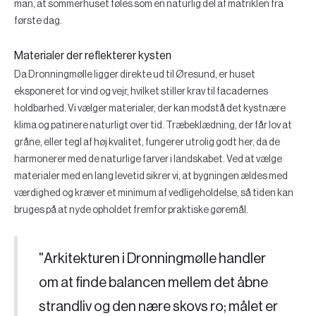
man, at sommerhuset føles som en naturlig del af matriklen fra
første dag.
Materialer der reflekterer kysten
Da Dronningmølle ligger direkte ud til Øresund, er huset
eksponeret for vind og vejr, hvilket stiller krav til facadernes
holdbarhed. Vi vælger materialer, der kan modstå det kystnære
klima og patinere naturligt over tid. Træbeklædning, der får lov at
gråne, eller tegl af høj kvalitet, fungerer utrolig godt her, da de
harmonerer med de naturlige farver i landskabet. Ved at vælge
materialer med en lang levetid sikrer vi, at bygningen ældes med
værdighed og kræver et minimum af vedligeholdelse, så tiden kan
bruges på at nyde opholdet fremfor praktiske gøremål.
"Arkitekturen i Dronningmølle handler
om at finde balancen mellem det åbne
strandliv og den nære skovs ro; målet er