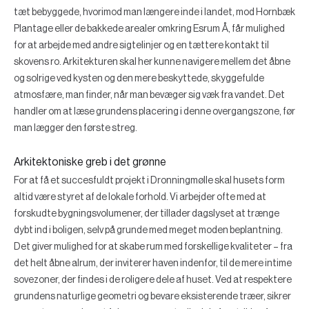
tæt bebyggede, hvorimod man længere inde i landet, mod Hornbæk
Plantage eller de bakkede arealer omkring Esrum Å, får mulighed
for at arbejde med andre sigtelinjer og en tættere kontakt til
skovens ro. Arkitekturen skal her kunne navigere mellem det åbne
og solrige ved kysten og den mere beskyttede, skyggefulde
atmosfære, man finder, når man bevæger sig væk fra vandet. Det
handler om at læse grundens placering i denne overgangszone, før
man lægger den første streg.
Arkitektoniske greb i det grønne
For at få et succesfuldt projekt i Dronningmølle skal husets form
altid være styret af de lokale forhold. Vi arbejder ofte med at
forskudte bygningsvolumener, der tillader dagslyset at trænge
dybt ind i boligen, selv på grunde med meget moden beplantning.
Det giver mulighed for at skabe rum med forskellige kvaliteter – fra
det helt åbne alrum, der inviterer haven indenfor, til de mere intime
sovezoner, der findes i de roligere dele af huset. Ved at respektere
grundens naturlige geometri og bevare eksisterende træer, sikrer