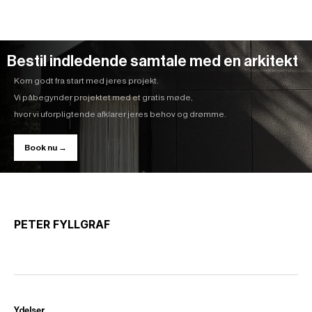
Bestil indledende samtale med en arkitekt
Kom godt fra start med jeres projekt.
Vi påbegynder projektet med et gratis møde,
hvor vi uforpligtende afklarer jeres behov og drømme.
Book nu →
PETER FYLLGRAF
Ydelser