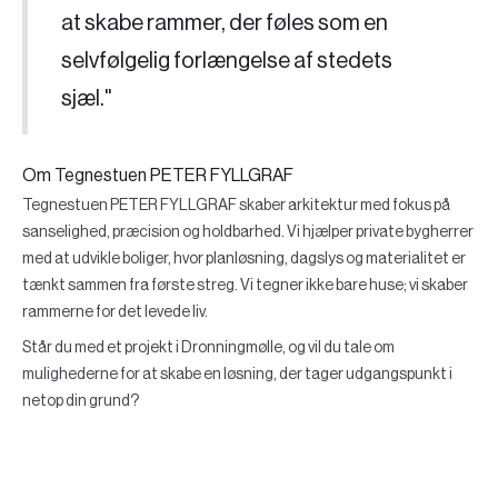
at skabe rammer, der føles som en
selvfølgelig forlængelse af stedets
sjæl."
Om Tegnestuen PETER FYLLGRAF
Tegnestuen PETER FYLLGRAF skaber arkitektur med fokus på
sanselighed, præcision og holdbarhed. Vi hjælper private bygherrer
med at udvikle boliger, hvor planløsning, dagslys og materialitet er
tænkt sammen fra første streg. Vi tegner ikke bare huse; vi skaber
rammerne for det levede liv.
Står du med et projekt i Dronningmølle, og vil du tale om
mulighederne for at skabe en løsning, der tager udgangspunkt i
netop din grund?