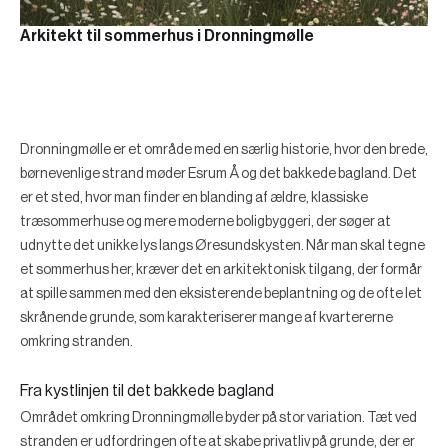
Arkitekt til sommerhus i Dronningmølle
Dronningmølle er et område med en særlig historie, hvor den brede,
børnevenlige strand møder Esrum Å og det bakkede bagland. Det
er et sted, hvor man finder en blanding af ældre, klassiske
træsommerhuse og mere moderne boligbyggeri, der søger at
udnytte det unikke lys langs Øresundskysten. Når man skal tegne
et sommerhus her, kræver det en arkitektonisk tilgang, der formår
at spille sammen med den eksisterende beplantning og de ofte let
skrånende grunde, som karakteriserer mange af kvartererne
omkring stranden.
Fra kystlinjen til det bakkede bagland
Området omkring Dronningmølle byder på stor variation. Tæt ved
stranden er udfordringen ofte at skabe privatliv på grunde, der er