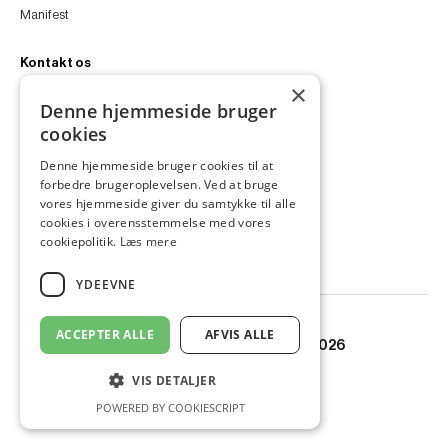
Manifest
Kontakt os
×
peter@peterfyllgraf.dk
Denne hjemmeside bruger
+45 4252 0011
cookies
VA11a
Siljangade 3
Denne hjemmeside bruger cookies til at
2300 København S
forbedre brugeroplevelsen. Ved at bruge
CVR 43060287
vores hjemmeside giver du samtykke til alle
Instagram
cookies i overensstemmelse med vores
LinkedIn
cookiepolitik.
Læs mere
YDEEVNE
ACCEPTER ALLE
AFVIS ALLE
© Copyright PETER FYLLGRAF 2026
VIS DETALJER
POWERED BY COOKIESCRIPT