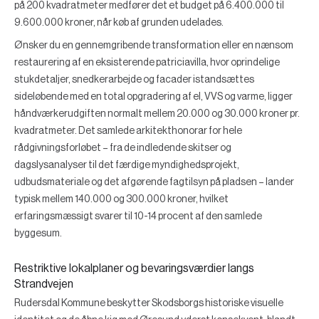
på 200 kvadratmeter medfører det et budget på 6.400.000 til
9.600.000 kroner, når køb af grunden udelades.
Ønsker du en gennemgribende transformation eller en nænsom
restaurering af en eksisterende patriciavilla, hvor oprindelige
stukdetaljer, snedkerarbejde og facader istandsættes
sideløbende med en total opgradering af el, VVS og varme, ligger
håndværkerudgiften normalt mellem 20.000 og 30.000 kroner pr.
kvadratmeter. Det samlede arkitekthonorar for hele
rådgivningsforløbet – fra de indledende skitser og
dagslysanalyser til det færdige myndighedsprojekt,
udbudsmateriale og det afgørende fagtilsyn på pladsen – lander
typisk mellem 140.000 og 300.000 kroner, hvilket
erfaringsmæssigt svarer til 10-14 procent af den samlede
byggesum.
Restriktive lokalplaner og bevaringsværdier langs
Strandvejen
Rudersdal Kommune beskytter Skodsborgs historiske visuelle