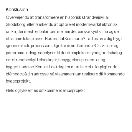
Konklusion
Overvejer du at transformere en historisk strandvejsvilla i
Skodsborg, eller ønsker du at opføre et moderne arkitektonisk
unika, der mestrer balancen mellem det barske kystklima og de
stramme lokalplaner i Rudersdal Kommune? Lad os føre dig trygt
igennem hele processen – lige fra de indledende 3D-skitser og
panorama-udsigtsanalyser til den komplekse myndighedsdialog
om strandbeskyttelseslinjer, bebyggelsesprocenter og
byggetilladelse. Kontakt os i dag for at aftale et uforpligtende
idémøde på din adresse, så vi sammen kan realisere dit kommende
byggeprojekt.
Held og lykke med dit kommende husprojekt.