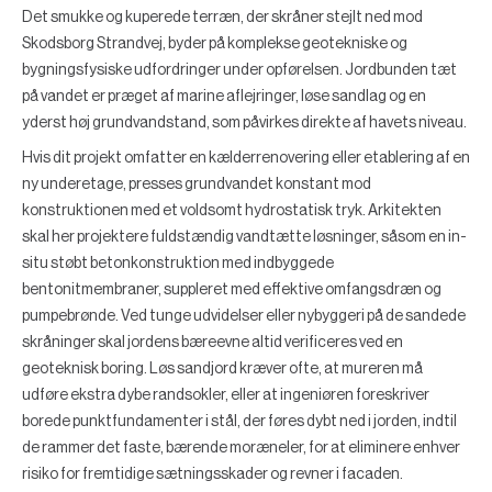
Det smukke og kuperede terræn, der skråner stejlt ned mod
Skodsborg Strandvej, byder på komplekse geotekniske og
bygningsfysiske udfordringer under opførelsen. Jordbunden tæt
på vandet er præget af marine aflejringer, løse sandlag og en
yderst høj grundvandstand, som påvirkes direkte af havets niveau.
Hvis dit projekt omfatter en kælderrenovering eller etablering af en
ny underetage, presses grundvandet konstant mod
konstruktionen med et voldsomt hydrostatisk tryk. Arkitekten
skal her projektere fuldstændig vandtætte løsninger, såsom en in-
situ støbt betonkonstruktion med indbyggede
bentonitmembraner, suppleret med effektive omfangsdræn og
pumpebrønde. Ved tunge udvidelser eller nybyggeri på de sandede
skråninger skal jordens bæreevne altid verificeres ved en
geoteknisk boring. Løs sandjord kræver ofte, at mureren må
udføre ekstra dybe randsokler, eller at ingeniøren foreskriver
borede punktfundamenter i stål
, der føres dybt ned i jorden, indtil
de rammer det faste, bærende moræneler, for at eliminere enhver
risiko for fremtidige sætningsskader og revner i facaden.