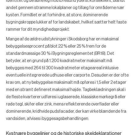
identitet og de åbne kig mod Øresund yderst konsekvent, blandt
andet gennem stramme lokalplaner og tillæg for områderne nær
kysten. Formålet er at forhindre, at store, dominerende
bygningskroppe lukker af for landskabet, hvilket sætter helt faste
rammer for dit myndighedsprojekt.
Mange af de ældre udstykninger i Skodsborg har en maksimal
bebyggelsesprocent på blot
22 %
eller
25 %
frem for de
standardmæssige 30 % i Bygningsreglementet (BR18). Det
betyder, at en grund på 1.200 kvadratmeter maksimalt må
bebygges med 264 til 300 kvadratmeter etageareal inklusive
eventuelle integrerede udhuse eller carporte. Desuden er der ofte
krav om, at ny bebyggelse maksimalt må opføres i 1,5 eller 2 etager
med en stramt defineret maksimal højde. Tagbeklædningen skal i
de fleste kvarterer udføres i uglaserede, klassiske mørkegrå eller
røde tegl, skifer eller zink, mens reflekterende overflader eller
dominerende, kridhvide pudsfacader, der kan virke blændende fra
vandsiden, afvises i byggesagsbehandlingen.
Kystnære byggelinjer og de historiske skeldeklarationer