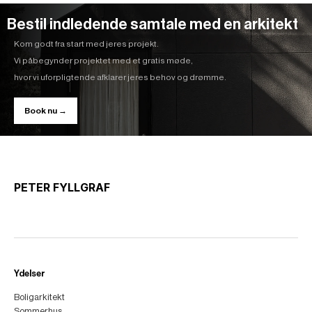
Bestil indledende samtale med en arkitekt
Kom godt fra start med jeres projekt.
Vi påbegynder projektet med et gratis møde,
hvor vi uforpligtende afklarer jeres behov og drømme.
Book nu →
PETER FYLLGRAF
Ydelser
Boligarkitekt
Sommerhus