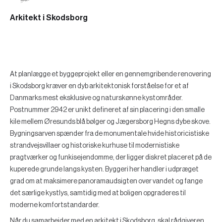
Arkitekt i Skodsborg
At planlægge et byggeprojekt eller en gennemgribende renovering
i Skodsborg kræver en dyb arkitektonisk forståelse for et af
Danmarks mest eksklusive og naturskønne kystområder.
Postnummer 2942 er unikt defineret af sin placering i den smalle
kile mellem Øresunds blå bølger og Jægersborg Hegns dybe skove.
Bygningsarven spænder fra de monumentale hvide historicistiske
strandvejsvillaer og historiske kurhuse til modernistiske
pragtværker og funkisejendomme, der ligger diskret placeret på de
kuperede grunde langs kysten. Byggeri her handler i udpræget
grad om at maksimere panoramaudsigten over vandet og fange
det særlige kystlys, samtidig med at boligen opgraderes til
moderne komfortstandarder.
Når du samarbejder med en arkitekt i Skodsborg, skal rådgiveren