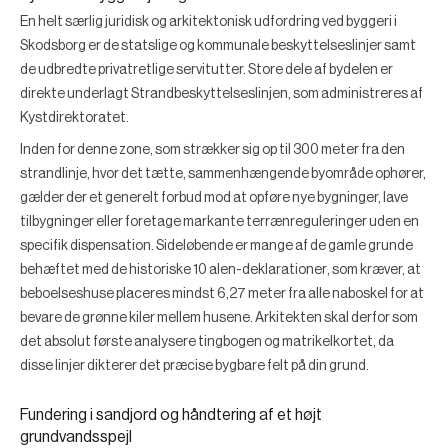
En helt særlig juridisk og arkitektonisk udfordring ved byggeri i
Skodsborg er de statslige og kommunale beskyttelseslinjer samt
de udbredte privatretlige servitutter. Store dele af bydelen er
direkte underlagt
Strandbeskyttelseslinjen
, som administreres af
Kystdirektoratet.
Inden for denne zone, som strækker sig op til 300 meter fra den
strandlinje, hvor det tætte, sammenhængende byområde ophører,
gælder der et generelt forbud mod at opføre nye bygninger, lave
tilbygninger eller foretage markante terrænreguleringer uden en
specifik dispensation. Sideløbende er mange af de gamle grunde
behæftet med de historiske
10 alen-deklarationer
, som kræver, at
beboelseshuse placeres mindst 6,27 meter fra alle naboskel for at
bevare de grønne kiler mellem husene. Arkitekten skal derfor som
det absolut første analysere tingbogen og matrikelkortet, da
disse linjer dikterer det præcise bygbare felt på din grund.
Fundering i sandjord og håndtering af et højt
grundvandsspejl