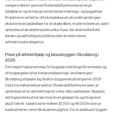
navigere sikkert gennem Rudersdal Kommunes strenge
lokalplaner og de mange omfattende frednings- og byggelinjer.
Projekterne omfatter ofte komplekse strukturelle ændringer i
eksisterende palævillaer for at skabe åbne, moderne leverum, samt
opførelse af skræddersyede unika-huse, der skal modstå det
barske og saltholdige kystklima uden at miste deres
arkitektoniske elegance.
Priser på arkitekthjælp og luksusbyggeri i Skodsborg i
2026
Det meget høje prisniveau for byggegrunde langs Strandvejen og
efterspørgslen efter kompromisløse high-end løsninger i
Skodsborg afspejler sig direkte i byggeomkostningerne i 2026.
Data fra realiserede projekter i Rudersdal Kommune viser, at
opførelsen af en arkitekttegnet unika-villa i særklasse, tilpasset
det kuperede kystterræn med store glaspartier og integreret
skjult teknik, typisk koster mellem 32.000 og 48.000 kroner pr.
kvadratmeter i rene håndværkerudgifter. For et eksklusivt byggeri