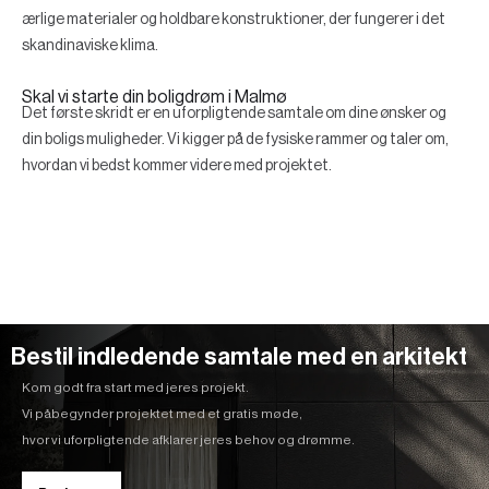
ærlige materialer og holdbare konstruktioner, der fungerer i det
skandinaviske klima.
Skal vi starte din boligdrøm i Malmø
Det første skridt er en uforpligtende samtale om dine ønsker og
din boligs muligheder. Vi kigger på de fysiske rammer og taler om,
hvordan vi bedst kommer videre med projektet.
Bestil indledende samtale med en arkitekt
Kom godt fra start med jeres projekt.
Vi påbegynder projektet med et gratis møde,
hvor vi uforpligtende afklarer jeres behov og drømme.