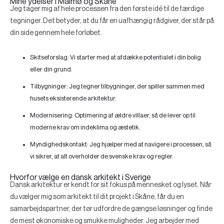
Mine ydelser i Malmø og Skåne
Jeg tager mig af hele processen fra den første idé til de færdige
tegninger. Det betyder, at du får en uafhængig rådgiver, der står på
din side gennem hele forløbet.
Skitseforslag:
Vi starter med at afdække potentialet i din bolig
eller din grund.
Tilbygninger:
Jeg tegner tilbygninger, der spiller sammen med
husets eksisterende arkitektur.
Modernisering:
Optimering af ældre villaer, så de lever op til
moderne krav om indeklima og æstetik.
Myndighedskontakt:
Jeg hjælper med at navigere i processen, så
vi sikrer, at alt overholder de svenske krav og regler.
Hvorfor vælge en dansk arkitekt i Sverige
Dansk arkitektur er kendt for sit fokus på mennesket og lyset. Når
du vælger mig som arkitekt til dit projekt i Skåne, får du en
samarbejdspartner, der tør udfordre de gængse løsninger og finde
de mest økonomiske og smukke muligheder. Jeg arbejder med