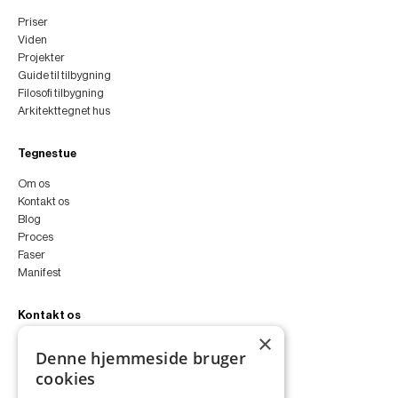
Priser
Viden
Projekter
Guide til tilbygning
Filosofi tilbygning
Arkitekttegnet hus
Tegnestue
Om os
Kontakt os
Blog
Proces
Faser
Manifest
Kontakt os
×
peter@peterfyllgraf.dk
Denne hjemmeside bruger
+45 4252 0011
cookies
VA11a