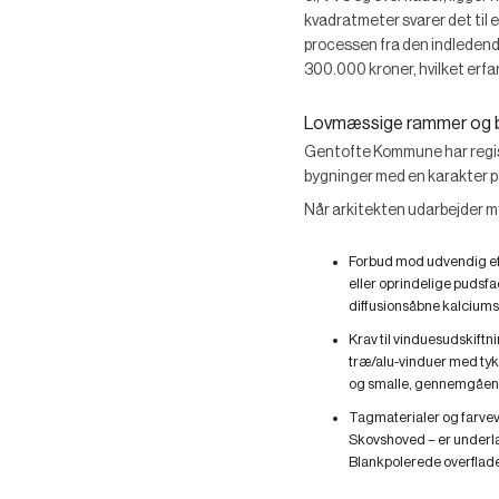
kvadratmeter svarer det til
processen fra den indledende
300.000 kroner, hvilket erf
Lovmæssige rammer og b
Gentofte Kommune har regist
bygninger med en karakter på
Når arkitekten udarbejder my
Forbud mod udvendig eft
eller oprindelige pudsfa
diffusionsåbne kalciums
Krav til vinduesudskiftni
træ/alu-vinduer med tyk
og smalle, gennemgåend
Tagmaterialer og farvev
Skovshoved – er underlag
Blankpolerede overflade