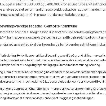
 et budget mellem 3.600.000 og 5.400.000 kroner. Det fulde arkitekthono
 analyse og skitser til myndighedsprojekt, udbud og fagtilsyn, lander n
aringsmæssigt udgør 10-14 procent af den samlede byggesum.
evaringsværdige facader i Gentofte Kommune
reret en stor del af boligmassen i Charlottenlund som bevaringsværdig 
 1-4 har høj bevaringsværdi. Dette har stor indflydelse på, hvad du må æn
ndighedsprojektet, skal der tages højde for følgende restriktioner i loka
erisolering:
Hvis villaen er erklæret bevaringsværdig på grund af fine murværks
cader, må du ikke isolere huset udefra. Arkitekten skal i stedet projektere en ind
ilikatplader for at undgå fugtophobning og skimmel mellem mur og isolering.
ng:
Gamle forsatsvinduer eller originale vinduer med koblede rammer kan sjælde
ke sprosser. Lokalplanerne kræver ofte, at nye vinduer udføres som præcise kopie
e sprosser, men med moderne 3-lags energiglas, der opfylder kravene i Bygnin
alg:
Mange områder i Charlottenlund – herunder kvartererne omkring Ordrup Kra
t regler om, at der skal anvendes ægte, røde eller mørkegrå naturskifer eller u
r og utraditionelle farver afvises konsekvent i byggesagsbehandlingen.