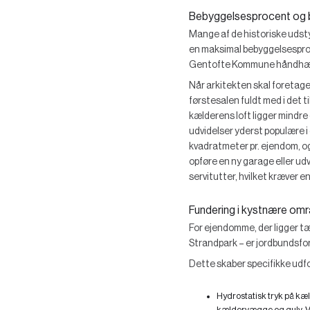
Bebyggelsesprocent og be
Mange af de historiske udsty
en maksimal bebyggelsesproc
Gentofte Kommune håndhæver d
Når arkitekten skal foretage
førstesalen fuldt med i det 
kælderens loft ligger mindre
udvidelser yderst populære i
kvadratmeter pr. ejendom, og
opføre en ny garage eller udv
servitutter, hvilket kræver 
Fundering i kystnære omr
For ejendomme, der ligger t
Strandpark – er jordbundsfo
Dette skaber specifikke udfo
Hydrostatisk tryk på kæ
kældervægge og gulv. V