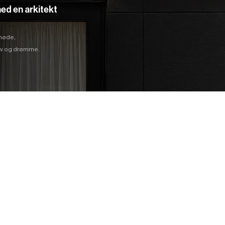
ed en arkitekt
 møde,
hov og drømme.