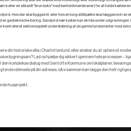
re eller en såkaldt "brun boks" med bentonitmembraner) for at holde kælderen 
ndjord:
Hvis der skal bygges til, eller hvis en tung stålbjælke skal lægges ind i en
d en geoteknische boring. Sandjord nær kysten kan skride under udgravningen, h
n kontrolleret sektionsopdelt understøbning af de gamle fundamenter med svindf
e din historiske villa i Charlottenlund, eller ønsker du at opføre et mode
ive bygningsarv? Lad os hjælpe dig sikkert igennem hele processen – lige 
til den komplekse dialog med Gentofte Kommune om lokalplaner, bevarings
pligtende idémøde på din adresse, så vi sammen kan lægge den helt rigtige
nde husprojekt.