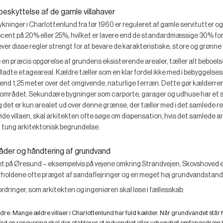
skyttelse af de gamle villahaver
kninger i Charlottenlund fra før 1960 er reguleret af gamle servitutter og
ent på 20% eller 25%, hvilket er lavere end de standardmæssige 30% for 
isse regler strengt for at bevare de karakteristiske, store og grønne vi
 en præcis opgørelse af grundens eksisterende arealer, tæller alt beboel
tilladte etageareal. Kældre tæller som en klar fordel ikke med i bebyggels
 end 1,25 meter over det omgivende, naturlige terræn. Dette gør kælderre
 området. Sekundære bygninger som carporte, garager og udhuse har et sa
 det er kun arealet ud over denne grænse, der tæller med i det samlede r
ide villaen, skal arkitekten ofte søge om dispensation, hvis det samlede ar
en tung arkitektonisk begrundelse.
åder og håndtering af grundvand
æt på Øresund – eksempelvis på vejene omkring Strandvejen, Skovshoved e
rholdene ofte præget af sandaflejringer og en meget høj grundvandstand
rdringer, som arkitekten og ingeniøren skal løse i fællesskab:
ldre:
Mange ældre villaer i Charlottenlund har fuld kælder. Når grundvandet står 
ed en renovering skal der etableres et indvendigt eller udvendigt omfangsdræ