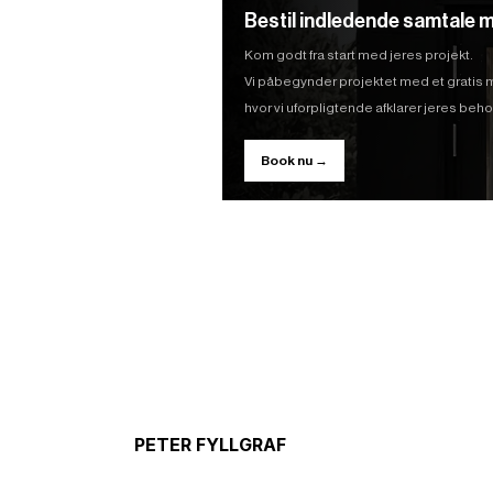
Bestil indledende samtale m
Kom godt fra start med jeres projekt.
Vi påbegynder projektet med et gratis
hvor vi uforpligtende afklarer jeres be
Book nu →
PETER FYLLGRAF