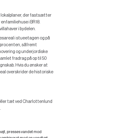
 lokalplaner, der fastsætter
enfamiliehuse i BR18.
llahaver i bydelen.
sesareal i stueetagen og på
esprocenten, såfremt
novering og underjordiske
mlet fradrag på op til 50
egnskab. Hvis du ønsker at
eal overskrider de historiske
ller tæt ved Charlottenlund
.
højt, presses vandet mod
n kombineret med en vandtæt