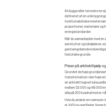
At bygge eller renovere en ej
defineret af en unik bygning
funktionalistiske mestervær
proportioner, materialer og 
energistandarder.
Når du samarbejder med en a
servitutter og lokalplaner, 
gennemgribende indvendige om
historiske grunde.
Priser på arkitekthjælp og
Grundet de høje grundpriser 
transformation i den høje e
en arkitekttegnet luksusvill
mellem 32.000 og 48.000 kro
villa på 200 kvadratmeter, n
Hvis du ønsker en nænsom re
el, VVS og overflader, ligge