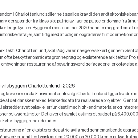
endom i Charlottenlund stiller helt særlige krav til den arkitektoniske be
sarv, der spænder fra klassiske patriciavillaer og palæejendomme fra århun
ker langs kysten. Byggeriet i postnummer 2920 handler i høj grad om at 
historiske detaljer, samtidig med at boligen opgraderes til moderne komfor
rkitekt i Charlottenlund, skal rådgiveren navigere sikkert gennem Gent
som ofte beskytter områdets grønne præg og eksisterende arkitektur. Pro
bygninger, restaurering af bevaringsværdige facader eller opførelse af 
 villabyggeri i Charlottenlund i 2026
og kravene om eksklusive materialevalg i Charlottenlund ligger kvadratm
nde af det danske marked. Markedsdata fra realiserede projekter i Gentof
a i skræddersyet palæ- eller funkisstil med high-end materialer og integrer
ner pr. kvadratmeter. Det giver et samlet estimeret budget på 6.400.000 
år køb af byggegrund udelades.
staurering af en eksisterende patriciavilla med gennemgribende opgraderi
r håndværkerudgiften typisk mellem 20.000 og 30.000 kroner pr. kvadratmet