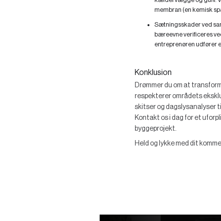
membran (en kemisk spær
Sætningsskader ved sa
bæreevne verificeres ve
entreprenøren udfører e
Konklusion
Drømmer du om at transformer
respekterer områdets eksklus
skitser og dagslysanalyser 
Kontakt os i dag for et ufor
byggeprojekt.
Held og lykke med dit komme