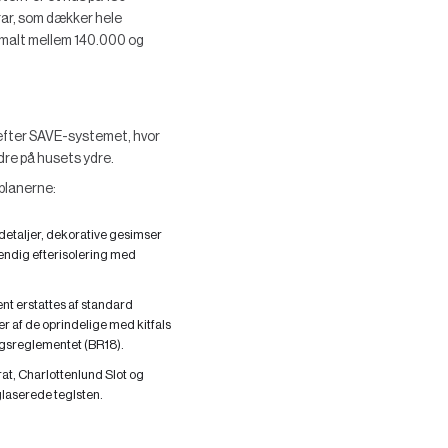
rar, som dækker hele
ormalt mellem 140.000 og
efter SAVE-systemet, hvor
dre på husets ydre.
lplanerne:
detaljer, dekorative gesimser
vendig efterisolering med
nt erstattes af standard
r af de oprindelige med kitfals
gsreglementet (BR18).
t, Charlottenlund Slot og
glaserede teglsten.