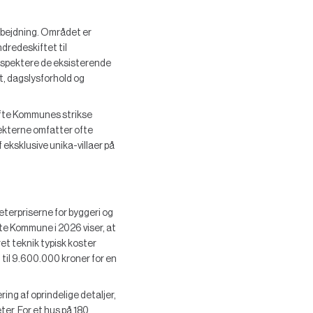
arbejdning. Området er
dredeskiftet til
respektere de eksisterende
t, dagslysforhold og
ofte Kommunes strikse
jekterne omfatter ofte
eksklusive unika-villaer på
eterpriserne for byggeri og
te Kommune i 2026 viser, at
et teknik typisk koster
til 9.600.000 kroner for en
ng af oprindelige detaljer,
er. For et hus på 180