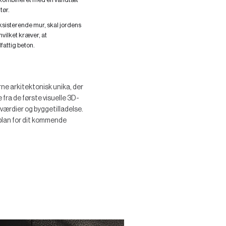
tør.
 eksisterende mur, skal jordens
vilket kræver, at
attig beton.
rne arkitektonisk unika, der
fra de første visuelle 3D-
værdier og byggetilladelse.
 plan for dit kommende