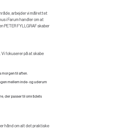
råde, arbejder vi målrettet
hus i Farum handler om at
estuen PETER FYLLGRAF skaber
 Vi fokuserer på at skabe
 morgen til aften.
ængen mellem inde- og uderum
re, der passer til områdets
ger hånd om alt det praktiske