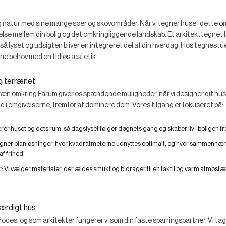
g natur med sine mange søer og skovområder. Når vi tegner huse i dette om
lse mellem din bolig og det omkringliggende landskab. Et arkitekttegnet 
 så lyset og udsigten bliver en integreret del af din hverdag. Hos tegn
ne behov med en tidløs æstetik.
ig terrænet
n omkring Farum giver os spændende muligheder, når vi designer dit hus.
 ind i omgivelserne, fremfor at dominere dem. Vores tilgang er fokuseret på:
rer huset og dets rum, så dagslyset følger døgnets gang og skaber liv i boligen fra
egner planløsninger, hvor kvadratmeterne udnyttes optimalt, og hvor sammenh
f frihed.
r:
Vi vælger materialer, der ældes smukt og bidrager til en taktil og varm atmosfæ
færdigt hus
roces, og som arkitekter fungerer vi som din faste sparringspartner. Vi ta