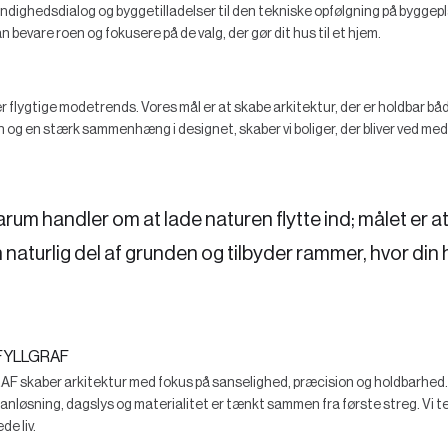
ndighedsdialog og byggetilladelser til den tekniske opfølgning på byggepl
n bevare roen og fokusere på de valg, der gør dit hus til et hjem.
er flygtige modetrends. Vores mål er at skabe arkitektur, der er holdbar bå
en og en stærk sammenhæng i designet, skaber vi boliger, der bliver ved med
arum handler om at lade naturen flytte ind; målet er at
 naturlig del af grunden og tilbyder rammer, hvor din
FYLLGRAF
kaber arkitektur med fokus på sanselighed, præcision og holdbarhed. V
planløsning, dagslys og materialitet er tænkt sammen fra første streg. Vi te
e liv.