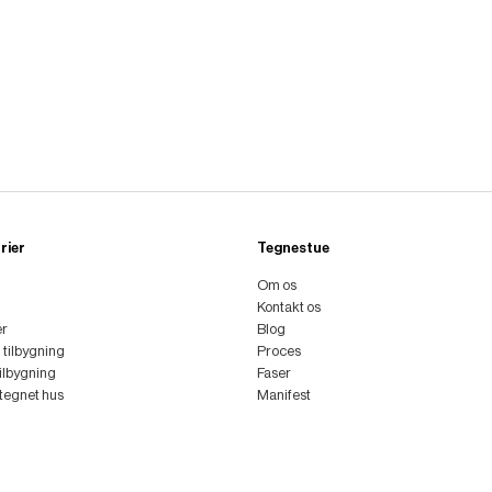
rier
Tegnestue
Om os
Kontakt os
er
Blog
l tilbygning
Proces
tilbygning
Faser
ttegnet hus
Manifest