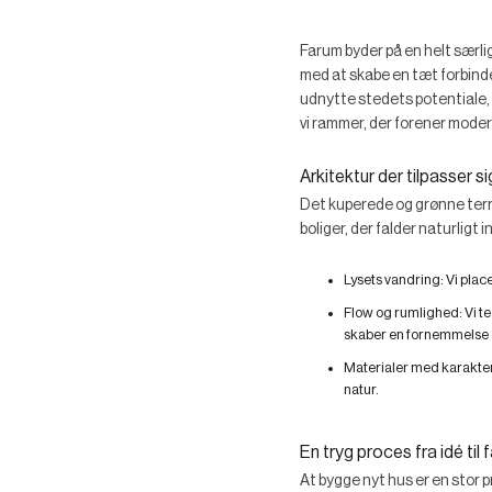
Farum byder på en helt særli
med at skabe en tæt forbinde
udnytte stedets potentiale,
vi rammer, der forener moder
Arkitektur der tilpasser s
Det kuperede og grønne terræ
boliger, der falder naturligt
Lysets vandring:
Vi place
Flow og rumlighed:
Vi t
skaber en fornemmelse a
Materialer med karakte
natur.
En tryg proces fra idé til 
At bygge nyt hus er en stor p