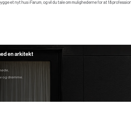
gge et nyt hus i Farum, og vil du tale om mulighederne for at få professio
ed en arkitekt
 møde,
hov og drømme.