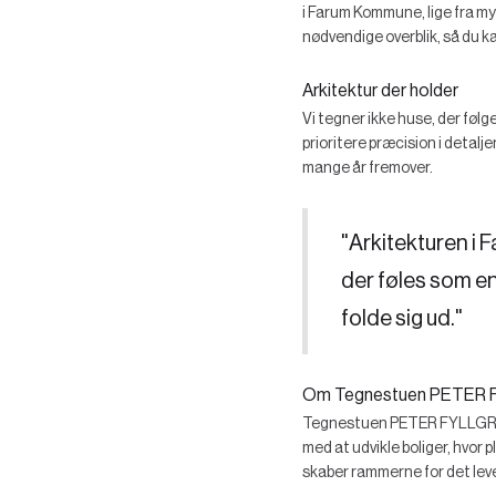
i Farum Kommune, lige fra my
nødvendige overblik, så du ka
Arkitektur der holder
Vi tegner ikke huse, der følg
prioritere præcision i detalj
mange år fremover.
"Arkitekturen i F
der føles som en
folde sig ud."
Om Tegnestuen PETER 
Tegnestuen PETER FYLLGRAF s
med at udvikle boliger, hvor 
skaber rammerne for det leved