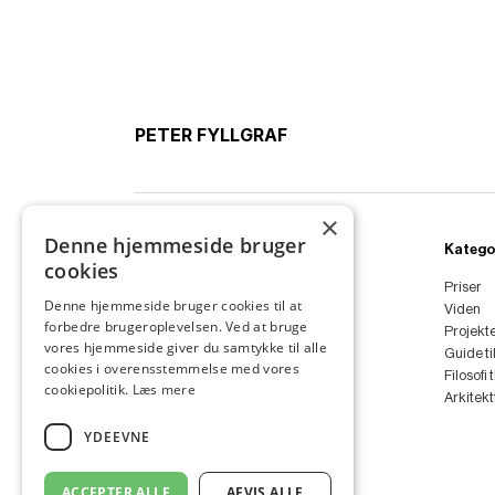
PETER FYLLGRAF
×
Denne hjemmeside bruger
Ydelser
Katego
cookies
Boligarkitekt
Priser
Denne hjemmeside bruger cookies til at
Sommerhus
Viden
forbedre brugeroplevelsen. Ved at bruge
Anneks
Projekt
vores hjemmeside giver du samtykke til alle
Tilbygning
Guide ti
cookies i overensstemmelse med vores
Ombygning
Filosofi 
cookiepolitik.
Læs mere
Renovering
Arkitek
Arkitekt
YDEEVNE
ACCEPTER ALLE
AFVIS ALLE