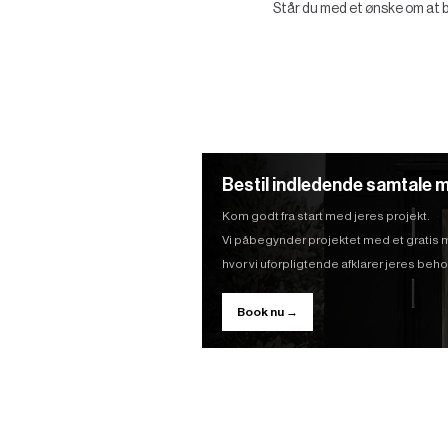
Står du med et ønske om at by
Bestil indledende samtale m
Kom godt fra start med jeres projekt.
Vi påbegynder projektet med et gratis
hvor vi uforpligtende afklarer jeres be
Book nu →