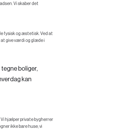
adsen. Vi skaber det
de fysisk og æstetisk. Ved at
 at give værdi og glæde i
 tegne boliger,
 hverdag kan
i hjælper private bygherrer
gner ikke bare huse; vi