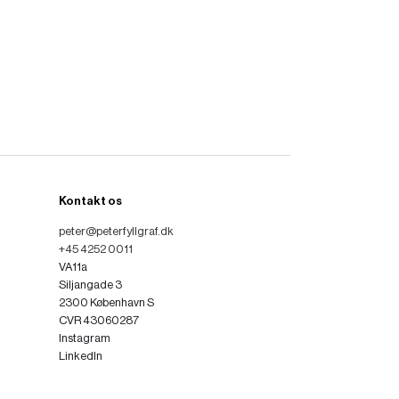
Kontakt os
peter@peterfyllgraf.dk
+45 4252 0011
VA11a
Siljangade 3
2300 København S
CVR 43060287
Instagram
LinkedIn