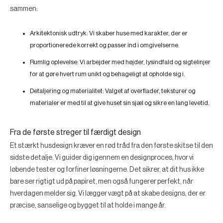
sammen:
Arkitektonisk udtryk:
Vi skaber huse med karakter, der er
proportionerede korrekt og passer ind i omgivelserne.
Rumlig oplevelse:
Vi arbejder med højder, lysindfald og sigtelinjer
for at gøre hvert rum unikt og behageligt at opholde sig i.
Detaljering og materialitet:
Valget af overflader, teksturer og
materialer er med til at give huset sin sjæl og sikre en lang levetid.
Fra de første streger til færdigt design
Et stærkt husdesign kræver en rød tråd fra den første skitse til den
sidste detalje. Vi guider dig igennem en designproces, hvor vi
løbende tester og forfiner løsningerne. Det sikrer, at dit hus ikke
bare ser rigtigt ud på papiret, men også fungerer perfekt, når
hverdagen melder sig. Vi lægger vægt på at skabe designs, der er
præcise, sanselige og bygget til at holde i mange år.