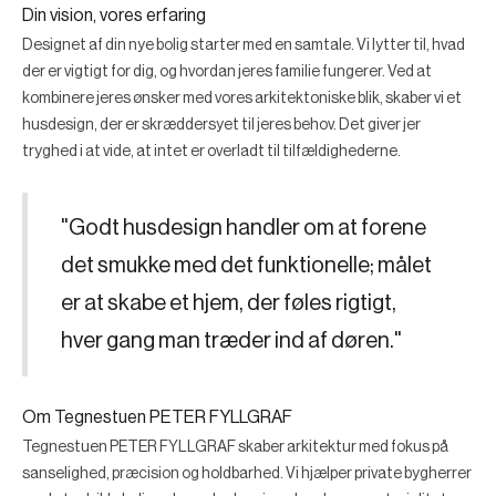
Din vision, vores erfaring
Designet af din nye bolig starter med en samtale. Vi lytter til, hvad
der er vigtigt for dig, og hvordan jeres familie fungerer. Ved at
kombinere jeres ønsker med vores arkitektoniske blik, skaber vi et
husdesign, der er skræddersyet til jeres behov. Det giver jer
tryghed i at vide, at intet er overladt til tilfældighederne.
"Godt husdesign handler om at forene
det smukke med det funktionelle; målet
er at skabe et hjem, der føles rigtigt,
hver gang man træder ind af døren."
Om Tegnestuen PETER FYLLGRAF
Tegnestuen PETER FYLLGRAF skaber arkitektur med fokus på
sanselighed, præcision og holdbarhed. Vi hjælper private bygherrer