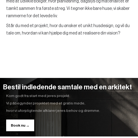
med at udvikle boliger, hvor planløsning, dagslys og materialitet er
tænkt sammen fra første streg. Vi tegner ikke bare huse; vi skaber
rammerne for det levede liv.
Står du med et projekt, hvor du ønsker et unikt husdesign, og vil du
tale om, hvordan vi kan hjælpe dig med at realisere din vision?
Bestil indledende samtale med en arkitekt
Kom godt fra start med jeres projekt.
Vi påbegynder projektet med et gratis møde,
hvor vi uforpligtende afklarer jeres behov og drømme.
Book nu →