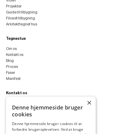
Viden
Projekter
Guide til tilbygning
Filosofi tilbygning
Arkitekttegnet hus
Tegnestue
Om os
Kontakt os
Blog
Proces
Faser
Manifest
Kontakt os
×
peter@peterfyllgraf.dk
Denne hjemmeside bruger
+45 4252 0011
cookies
VA11a
Siljangade 3
Denne hjemmeside bruger cookies til at
2300 København S
forbedre brugeroplevelsen. Ved at bruge
CVR 43060287