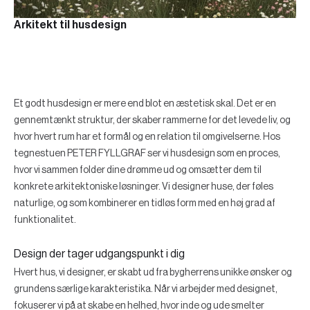
Arkitekt til husdesign
Et godt husdesign er mere end blot en æstetisk skal. Det er en
gennemtænkt struktur, der skaber rammerne for det levede liv, og
hvor hvert rum har et formål og en relation til omgivelserne. Hos
tegnestuen PETER FYLLGRAF ser vi husdesign som en proces,
hvor vi sammen folder dine drømme ud og omsætter dem til
konkrete arkitektoniske løsninger. Vi designer huse, der føles
naturlige, og som kombinerer en tidløs form med en høj grad af
funktionalitet.
Design der tager udgangspunkt i dig
Hvert hus, vi designer, er skabt ud fra bygherrens unikke ønsker og
grundens særlige karakteristika. Når vi arbejder med designet,
fokuserer vi på at skabe en helhed, hvor inde og ude smelter