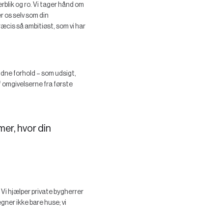
rblik og ro. Vi tager hånd om
r os selv som din
ræcis så ambitiøst, som vi har
ndne forhold – som udsigt,
af omgivelserne fra første
mer, hvor din
i hjælper private bygherrer
gner ikke bare huse; vi