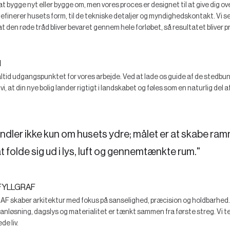
 bygge nyt eller bygge om, men vores proces er designet til at give dig ove
r definerer husets form, til de tekniske detaljer og myndighedskontakt. Vi se
 at den røde tråd bliver bevaret gennem hele forløbet, så resultatet bliver p
d
altid udgangspunktet for vores arbejde. Ved at lade os guide af de stedbu
vi, at din nye bolig lander rigtigt i landskabet og føles som en naturlig del 
ndler ikke kun om husets ydre; målet er at skabe ram
t folde sig ud i lys, luft og gennemtænkte rum."
FYLLGRAF
kaber arkitektur med fokus på sanselighed, præcision og holdbarhed. V
planløsning, dagslys og materialitet er tænkt sammen fra første streg. Vi te
e liv.