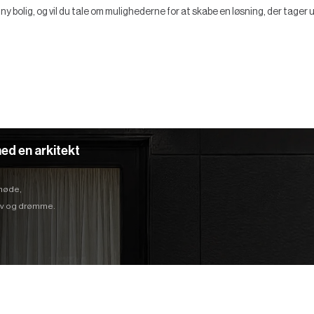
 bolig, og vil du tale om mulighederne for at skabe en løsning, der tager
ed en arkitekt
 møde,
hov og drømme.