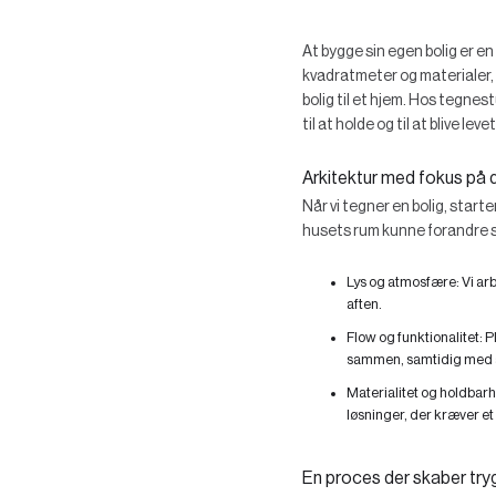
At bygge sin egen bolig er e
kvadratmeter og materialer, 
bolig til et hjem. Hos tegn
til at holde og til at blive levet 
Arkitektur med fokus på d
Når vi tegner en bolig, starte
husets rum kunne forandre si
Lys og atmosfære:
Vi ar
aften.
Flow og funktionalitet:
Pl
sammen, samtidig med at 
Materialitet og holdbar
løsninger, der kræver et
En proces der skaber tr