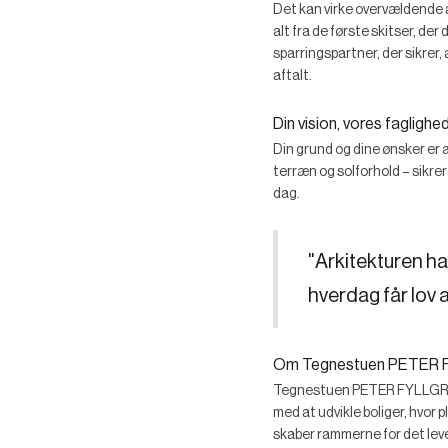
Det kan virke overvældende at
alt fra de første skitser, de
sparringspartner, der sikrer,
aftalt.
Din vision, vores faglighe
Din grund og dine ønsker er 
terræn og solforhold – sikrer 
dag.
"Arkitekturen ha
hverdag får lov a
Om Tegnestuen PETER 
Tegnestuen PETER FYLLGRAF s
med at udvikle boliger, hvor 
skaber rammerne for det leved