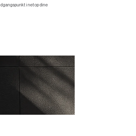
 udgangspunkt i netop dine