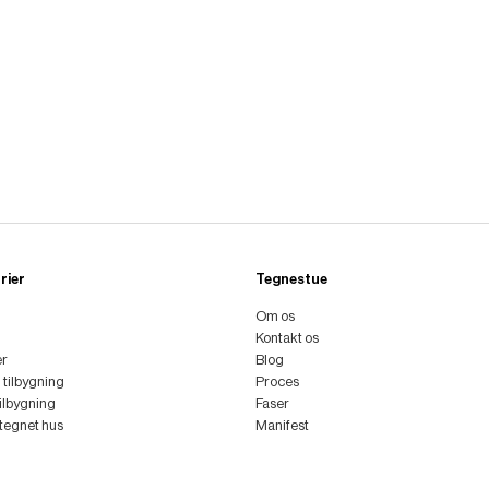
rier
Tegnestue
Om os
Kontakt os
er
Blog
l tilbygning
Proces
tilbygning
Faser
ttegnet hus
Manifest