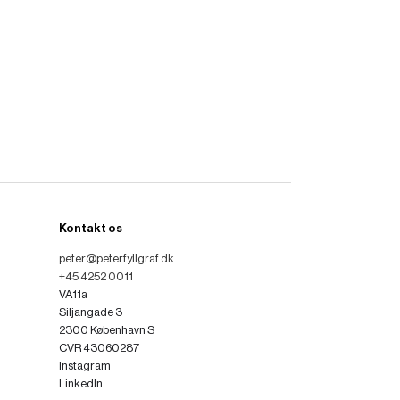
Kontakt os
peter@peterfyllgraf.dk
+45 4252 0011
VA11a
Siljangade 3
2300 København S
CVR 43060287
Instagram
LinkedIn