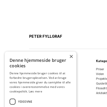
PETER FYLLGRAF
×
Denne hjemmeside bruger
Ydelser
Katego
cookies
Boligarkitekt
Priser
Denne hjemmeside bruger cookies til at
Sommerhus
Viden
forbedre brugeroplevelsen. Ved at bruge
Anneks
Projekt
vores hjemmeside giver du samtykke til alle
Tilbygning
Guide ti
cookies i overensstemmelse med vores
Ombygning
Filosofi 
cookiepolitik.
Læs mere
Renovering
Arkitek
Arkitekt
YDEEVNE