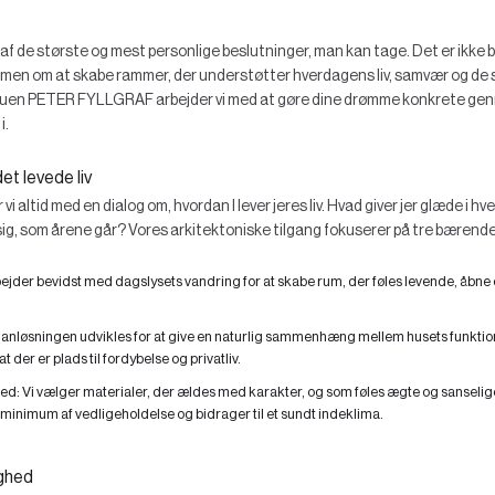
n af de største og mest personlige beslutninger, man kan tage. Det er ikke 
men om at skabe rammer, der understøtter hverdagens liv, samvær og de s
estuen PETER FYLLGRAF arbejder vi med at gøre dine drømme konkrete genn
i.
et levede liv
r vi altid med en dialog om, hvordan I lever jeres liv. Hvad giver jer glæde i 
g, som årene går? Vores arkitektoniske tilgang fokuserer på tre bærende 
bejder bevidst med dagslysets vandring for at skabe rum, der føles levende, åbne
anløsningen udvikles for at give en naturlig sammenhæng mellem husets funktion
der er plads til fordybelse og privatliv.
hed:
Vi vælger materialer, der ældes med karakter, og som føles ægte og sanselige.
 minimum af vedligeholdelse og bidrager til et sundt indeklima.
yghed