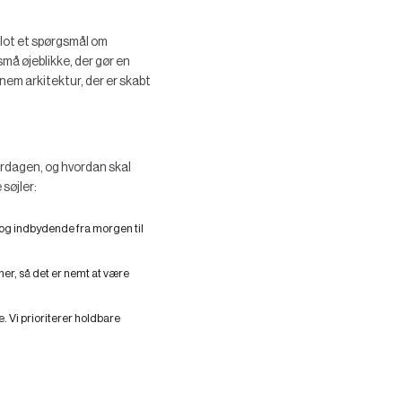
blot et spørgsmål om
må øjeblikke, der gør en
em arkitektur, der er skabt
hverdagen, og hvordan skal
søjler:
 og indbydende fra morgen til
er, så det er nemt at være
 Vi prioriterer holdbare