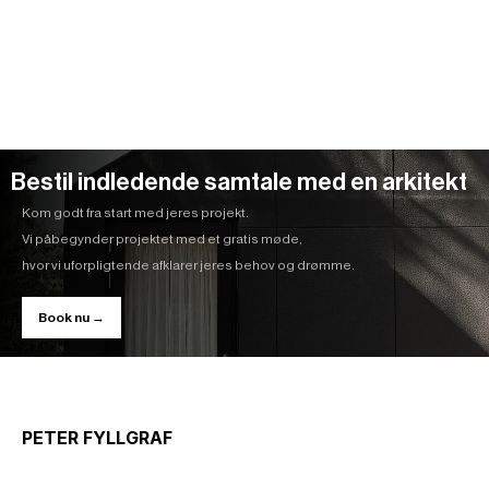
Bestil indledende samtale med en arkitekt
Kom godt fra start med jeres projekt.
Vi påbegynder projektet med et gratis møde,
hvor vi uforpligtende afklarer jeres behov og drømme.
Book nu →
PETER FYLLGRAF