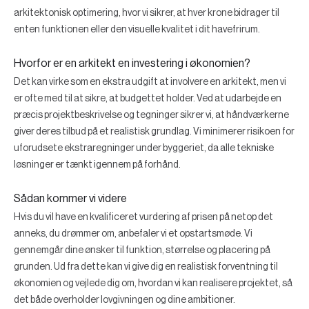
arkitektonisk optimering, hvor vi sikrer, at hver krone bidrager til
enten funktionen eller den visuelle kvalitet i dit havefrirum.
Hvorfor er en arkitekt en investering i økonomien?
Det kan virke som en ekstra udgift at involvere en arkitekt, men vi
er ofte med til at sikre, at budgettet holder. Ved at udarbejde en
præcis projektbeskrivelse og tegninger sikrer vi, at håndværkerne
giver deres tilbud på et realistisk grundlag. Vi minimerer risikoen for
uforudsete ekstraregninger under byggeriet, da alle tekniske
løsninger er tænkt igennem på forhånd.
Sådan kommer vi videre
Hvis du vil have en kvalificeret vurdering af prisen på netop det
anneks, du drømmer om, anbefaler vi et opstartsmøde. Vi
gennemgår dine ønsker til funktion, størrelse og placering på
grunden. Ud fra dette kan vi give dig en realistisk forventning til
økonomien og vejlede dig om, hvordan vi kan realisere projektet, så
det både overholder lovgivningen og dine ambitioner.