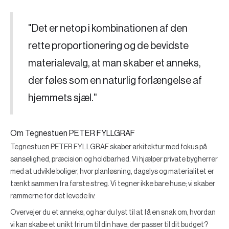
"Det er netop i kombinationen af den
rette proportionering og de bevidste
materialevalg, at man skaber et anneks,
der føles som en naturlig forlængelse af
hjemmets sjæl."
Om Tegnestuen PETER FYLLGRAF
Tegnestuen PETER FYLLGRAF skaber arkitektur med fokus på
sanselighed, præcision og holdbarhed. Vi hjælper private bygherrer
med at udvikle boliger, hvor planløsning, dagslys og materialitet er
tænkt sammen fra første streg. Vi tegner ikke bare huse; vi skaber
rammerne for det levede liv.
Overvejer du et anneks, og har du lyst til at få en snak om, hvordan
vi kan skabe et unikt frirum til din have, der passer til dit budget?