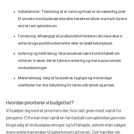
Installationer:
Tilslutning af el, vand og kloak er en væsentlig post.
Et anneks med badeværelse eller tekøkken bliver markant dyrere
end et rent opholdsrum.
Fundering:
Afhængigt af jordbundsforholdene i din have skal vi
enten bruge punktfundamenter eller en støbt betonplade.
Isolering og helårsbrug:
Skal annekset være komfortabelt om
vinteren, kræver det en tykkere isolering og mere avancerede
vinduesløsninger.
Materialevalg:
Valg af facadetræ, tagtype og indvendige
overflader har stor betydning for både udtrykket og prisen.
Hvordan prioriterer vi budgettet?
Vi hjælper dig med at prioritere der, hvor det giver mest værdi for
pengene. Ofte kan man opnå en fantastisk rumoplevelse gennem
kloge valg af vinduesplaceringer og loftshøjde, selvom man vælger
mere enkle materialer til selve konstruktionen. Det handler om