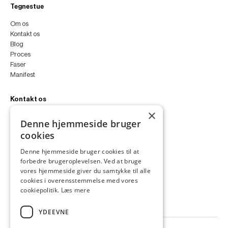
Tegnestue
Om os
Kontakt os
Blog
Proces
Faser
Manifest
Kontakt os
×
peter@peterfyllgraf.dk
Denne hjemmeside bruger
+45 4252 0011
cookies
VA11a
Siljangade 3
Denne hjemmeside bruger cookies til at
2300 København S
forbedre brugeroplevelsen. Ved at bruge
CVR 43060287
vores hjemmeside giver du samtykke til alle
Instagram
cookies i overensstemmelse med vores
LinkedIn
cookiepolitik.
Læs mere
YDEEVNE