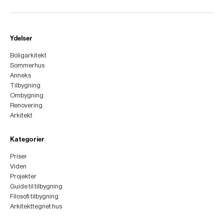
Ydelser
Boligarkitekt
Sommerhus
Anneks
Tilbygning
Ombygning
Renovering
Arkitekt
Kategorier
Priser
Viden
Projekter
Guide til tilbygning
Filosofi tilbygning
Arkitekttegnet hus