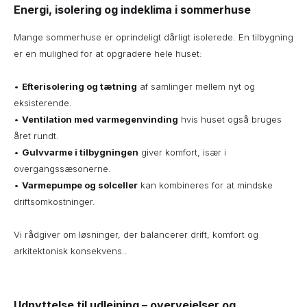
Energi, isolering og indeklima i sommerhuse
Mange sommerhuse er oprindeligt dårligt isolerede. En tilbygning
er en mulighed for at opgradere hele huset:
•
Efterisolering og tætning
af samlinger mellem nyt og
eksisterende.
•
Ventilation med varmegenvinding
hvis huset også bruges
året rundt.
•
Gulvvarme i tilbygningen
giver komfort, især i
overgangssæsonerne.
•
Varmepumpe og solceller
kan kombineres for at mindske
driftsomkostninger.
Vi rådgiver om løsninger, der balancerer drift, komfort og
arkitektonisk konsekvens..
Udnyttelse til udlejning – overvejelser og