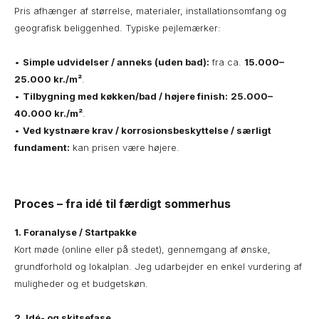
Pris afhænger af størrelse, materialer, installationsomfang og
geografisk beliggenhed. Typiske pejlemærker:
•
Simple udvidelser / anneks (uden bad):
fra ca.
15.000–
25.000 kr./m²
.
•
Tilbygning med køkken/bad / højere finish:
25.000–
40.000 kr./m²
.
•
Ved kystnære krav / korrosionsbeskyttelse / særligt
fundament:
kan prisen være højere.
Proces – fra idé til færdigt sommerhus
1. Foranalyse / Startpakke
Kort møde (online eller på stedet), gennemgang af ønske,
grundforhold og lokalplan. Jeg udarbejder en enkel vurdering af
muligheder og et budgetskøn.
2. Idé- og skitsefase