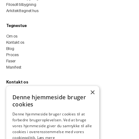
Filosofi tilbygning
Arkitekttegnet hus
Tegnestue
Om os
Kontakt os
Blog
Proces
Faser
Manifest
Kontakt os
×
peter@peterfyllgraf.dk
Denne hjemmeside bruger
+45 4252 0011
cookies
VA11a
Siljangade 3
Denne hjemmeside bruger cookies til at
2300 København S
forbedre brugeroplevelsen. Ved at bruge
CVR 43060287
vores hjemmeside giver du samtykke til alle
Instagram
cookies i overensstemmelse med vores
LinkedIn
cookiepolitik.
Læs mere