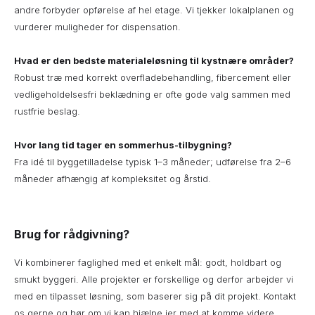
andre forbyder opførelse af hel etage. Vi tjekker lokalplanen og
vurderer muligheder for dispensation.
Hvad er den bedste materialeløsning til kystnære områder?
Robust træ med korrekt overfladebehandling, fibercement eller
vedligeholdelsesfri beklædning er ofte gode valg sammen med
rustfrie beslag.
Hvor lang tid tager en sommerhus-tilbygning?
Fra idé til byggetilladelse typisk 1–3 måneder; udførelse fra 2–6
måneder afhængig af kompleksitet og årstid.
Brug for rådgivning?
Vi kombinerer faglighed med et enkelt mål: godt, holdbart og
smukt byggeri. Alle projekter er forskellige og derfor arbejder vi
med en tilpasset løsning, som baserer sig på dit projekt. Kontakt
os gerne og hør om vi kan hjælpe jer med at komme videre.