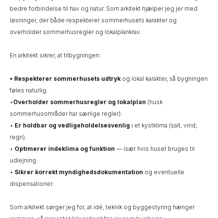
bedre forbindelse til hav og natur. Som arkitekt hjælper jeg jer med
løsninger, der både respekterer sommerhusets karakter og
overholder sommerhusregler og lokalplankrav.
En arkitekt sikrer, at tilbygningen:
• Respekterer sommerhusets udtryk
og lokal karakter, så bygningen
føles naturlig.
•
Overholder sommerhusregler og lokalplan
(husk
sommerhusområder har særlige regler).
•
Er holdbar og vedligeholdelsesvenlig
i et kystklima (salt, vind,
regn).
•
Optimerer indeklima og funktion
— især hvis huset bruges til
udlejning.
•
Sikrer korrekt myndighedsdokumentation
og eventuelle
dispensationer.
Som arkitekt sørger jeg for, at idé, teknik og byggestyring hænger