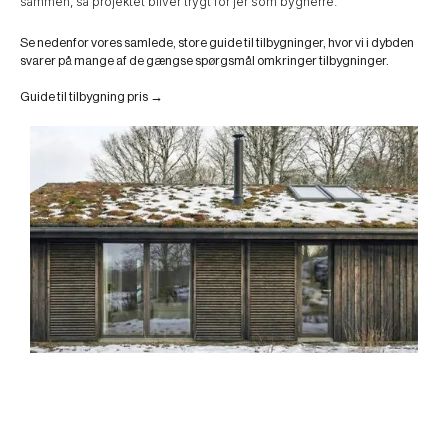
sammen, så projektet bliver trygt for jer som bygherre.
Se nedenfor vores samlede, store guide til tilbygninger, hvor vi i dybden
svarer på mange af de gængse spørgsmål omkringer tilbygninger.
Guide til tilbygning pris →