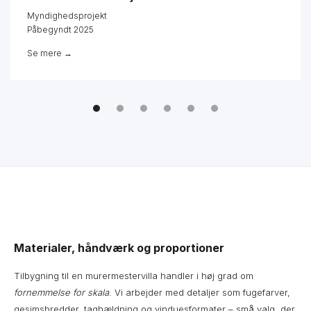
Myndighedsprojekt
Påbegyndt 2025
Se mere →
Materialer, håndværk og proportioner
Tilbygning til en murermestervilla handler i høj grad om
fornemmelse for skala
. Vi arbejder med detaljer som fugefarver,
gesimsbredder, taghældning og vinduesformater – små valg, der