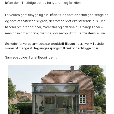
løfter den til nutidige behov for lys, rum og funktion.
En veldesignet tilbygning skal både føles som en naturlig forlængelse
og som et arkitektonisk greb, der forfiner det eksisterende hus. Det
handler om proportioner, materialer og præcise overgangszoner –
men også om at forstå, hvad der gør netop
din
murermestervilla unik.
Se nedenfor vores samlede, store guide til tilbygninger, hvor vi i dybden
svarer på mange af de gængse spørgsmål omkringer tilbygninger.
Samlede guide til pris tilbygninger →