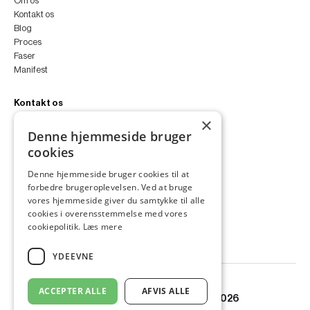
Om os
Kontakt os
Blog
Proces
Faser
Manifest
Kontakt os
×
peter@peterfyllgraf.dk
Denne hjemmeside bruger
+45 4252 0011
cookies
VA11a
Siljangade 3
Denne hjemmeside bruger cookies til at
2300 København S
forbedre brugeroplevelsen. Ved at bruge
CVR 43060287
vores hjemmeside giver du samtykke til alle
Instagram
cookies i overensstemmelse med vores
LinkedIn
cookiepolitik.
Læs mere
YDEEVNE
ACCEPTER ALLE
AFVIS ALLE
© Copyright PETER FYLLGRAF 2026