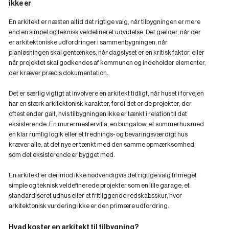
ikke er
En arkitekt er næsten altid det rigtige valg, når tilbygningen er mere
end en simpel og teknisk veldefineret udvidelse. Det gælder, når der
er arkitektoniske udfordringer i sammenbygningen, når
planløsningen skal gentænkes, når dagslyset er en kritisk faktor, eller
når projektet skal godkendes af kommunen og indeholder elementer,
der kræver præcis dokumentation.
Det er særlig vigtigt at involvere en arkitekt tidligt, når huset i forvejen
har en stærk arkitektonisk karakter, fordi det er de projekter, der
oftest ender galt, hvis tilbygningen ikke er tænkt i relation til det
eksisterende. En murermestervilla, en bungalow, et sommerhus med
en klar rumlig logik eller et frednings- og bevaringsværdigt hus
kræver alle, at det nye er tænkt med den samme opmærksomhed,
som det eksisterende er bygget med.
En arkitekt er derimod ikke nødvendigvis det rigtige valg til meget
simple og teknisk veldefinerede projekter som en lille garage, et
standardiseret udhus eller et fritliggende redskabsskur, hvor
arkitektonisk vurdering ikke er den primære udfordring.
Hvad koster en arkitekt til tilbygning?