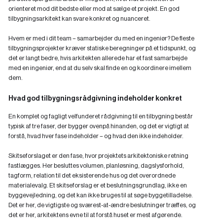
orienteret mod dit bedste eller mod at sælge et projekt. En god
tilbygningsarkitekt kan svare konkret og nuanceret.
Hvem er med i dit team – samarbejder du med en ingeniør?
De fleste
tilbygningsprojekter kræver statiske beregninger på et tidspunkt, og
det er langt bedre, hvis arkitekten allerede har et fast samarbejde
med en ingeniør, end at du selv skal finde en og koordinere imellem
dem.
Hvad god tilbygningsrådgivning indeholder konkret
En komplet og fagligt velfunderet rådgivning til en tilbygning består
typisk af tre faser, der bygger ovenpå hinanden, og det er vigtigt at
forstå, hvad hver fase indeholder – og hvad den ikke indeholder.
Skitseforslaget er den fase, hvor projektets arkitektoniske retning
fastlægges. Her besluttes volumen, planløsning, dagslysforhold,
tagform, relation til det eksisterende hus og det overordnede
materialevalg. Et skitseforslag er et beslutningsgrundlag, ikke en
byggevejledning, og det kan ikke bruges til at søge byggetilladelse.
Det er her, de vigtigste og sværest-at-ændre beslutninger træffes, og
det er her, arkitektens evne til at forstå huset er mest afgørende.