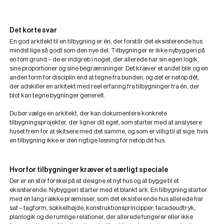
Det korte svar
En god arkitekt til en tilbygning er én, der forstår det eksisterende hus
mindst lige så godt som den nye del. Tilbygninger er ikke nybyggeri på
en tom grund – de er indgreb i noget, der allerede har sin egen logik,
sine proportioner og sine begrænsninger. Det kræver et andet blik og en
anden form for disciplin end at tegne fra bunden, og det er netop dét,
der adskiller en arkitekt med reel erfaring fra tilbygninger fra én, der
blot kan tegne bygninger generelt.
Du bør vælge en arkitekt, der kan dokumentere konkrete
tilbygningsprojekter, der ligner dit eget, som starter med at analysere
huset frem for at skitsere med det samme, og som er villig til at sige, hvis
en tilbygning ikke er den rigtige løsning for netop dit hus.
Hvorfor tilbygninger kræver et særligt speciale
Der er en stor forskel på at designe et nyt hus og at bygge til et
eksisterende. Nybyggeri starter med et blankt ark. En tilbygning starter
med en lang række præmisser, som det eksisterende hus allerede har
sat – tagform, sokkelhøjde, konstruktionsprincipper, facadeudtryk,
planlogik og de rumlige relationer, der allerede fungerer eller ikke