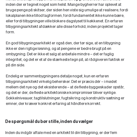
inden der er tegnet noget som helst. Mange bygherrer har oplevet at
bruge penge på skitser, der siden hen viste sig umulige at realisere, fordi
lokalplanen ikke tillod tagformen, fordi fundamentet ikke kunne bære,
eller fordi tilbygningen ville blokere dagslyset til køkkenet. En erfaren
tilbygningsarkitekt afdækker alle disse forhold, inden projektet tager
form.
En god tilbygningsarkitekt er også den, der tør sige, at en tilbygning
ikke er den rigtige løsning, og at pengene er bedre brugt på en
ombygning. Det er ikke et salg at anbefale mindre – det er faglig
integritet, og det er et af de stærkeste tegn på, at rådgiveren faktisk er
på din side.
Endelig er sammenbygningens detalje noget, kun en erfaren
tilbygningsarkitekt virkelig behersker. Det er præcis dér – i mødet
mellem det nye og det eksisterende – at de fleste byggeskader opstår,
og det er der, de fleste arkitektoniske kompromiser bliver synlige.
Sokkelniveauer, tagtilslutninger, fugtsikring og konstruktiv sætning er
emner, der kræver konkret erfaring at håndtere korrekt.
De spørgsmål du bør stille, inden du vælger
Inden du indgår aftale med en arkitekt til din tilbygning, er der fem