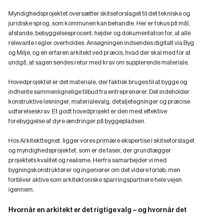
Myndighedsprojektet oversætter skitseforslaget til det tekniske og
juridiske sprog, som kommunen kan behandle. Her er fokus på mål,
afstande, bebyggelsesprocent, højder og dokumentation for, at alle
relevante regler overholdes. Ansøgningen indsendes digitalt via Byg
og Miljø, og en erfaren arkitekt ved præcis, hvad der skal med for at
undgå, at sagen sendes retur med krav om supplerende materiale.
Hovedprojektet er det materiale, der faktisk bruges til at bygge og
indhente sammenlignelige tilbud fra entreprenører. Det indeholder
konstruktive løsninger, materialevalg, detaljetegninger og præcise
udførelseskrav. Et godt hovedprojekt er den mest effektive
forebyggelse af dyre ændringer på byggepladsen.
Hos Arkitekttegnet. ligger vores primære ekspertise i skitseforslaget
og myndighedsprojektet, som er de faser, der grundlægger
projektets kvalitet og realisme. Herfra samarbejder vi med
bygningskonstruktører og ingeniører om det videre forløb, men
forbliver aktive som arkitektoniske sparringspartnere hele vejen
igennem.
Hvornår en arkitekt er det rigtige valg – og hvornår det