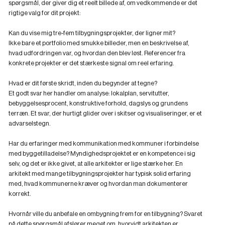
spørgsmål, der giver dig et reelt billede af, om vedkommende er det
rigtige valg for dit projekt:
Kan du vise mig tre-fem tilbygningsprojekter, der ligner mit?
Ikke bare et portfolio med smukke billeder, men en beskrivelse af,
hvad udfordringen var, og hvordan den blev løst. Referencer fra
konkrete projekter er det stærkeste signal om reel erfaring.
Hvad er dit første skridt, inden du begynder at tegne?
Et godt svar her handler om analyse: lokalplan, servitutter,
bebyggelsesprocent, konstruktive forhold, dagslys og grundens
terræn. Et svar, der hurtigt glider over i skitser og visualiseringer, er et
advarselstegn.
Har du erfaringer med kommunikation med kommuner i forbindelse
med byggetilladelse?
Myndighedsprojektet er en kompetence i sig
selv, og det er ikke givet, at alle arkitekter er lige stærke her. En
arkitekt med mange tilbygningsprojekter har typisk solid erfaring
med, hvad kommunerne kræver og hvordan man dokumenterer
korrekt.
Hvornår ville du anbefale en ombygning frem for en tilbygning?
Svaret
på dette spørgsmål afslører meget om, hvorvidt arkitekten er