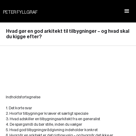
PETER FYLLGRAF
Hvad gør en god arkitekt til tilbygninger – og hvad skal
du kigge efter?
Indholdsfortegnelse
1. Det korte svar
2. Hvorfor tilbygninger kræver et særligt speciale
3. Hvad adskiller en tilbygningsarkitekt fra en generalist
4. De spørgsmål du bør stille, inden du vælger
5. Hvad god tilbygningsrådgivning indeholder konkret
6. Hvornår en arkitekt er det rigtige valg – og hvornår det ikke er