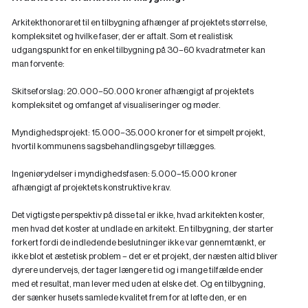
Arkitekthonoraret til en tilbygning afhænger af projektets størrelse,
kompleksitet og hvilke faser, der er aftalt. Som et realistisk
udgangspunkt for en enkel tilbygning på 30–60 kvadratmeter kan
man forvente:
Skitseforslag: 20.000–50.000 kroner afhængigt af projektets
kompleksitet og omfanget af visualiseringer og møder.
Myndighedsprojekt: 15.000–35.000 kroner for et simpelt projekt,
hvortil kommunens sagsbehandlingsgebyr tillægges.
Ingeniørydelser i myndighedsfasen: 5.000–15.000 kroner
afhængigt af projektets konstruktive krav.
Det vigtigste perspektiv på disse tal er ikke, hvad arkitekten koster,
men hvad det koster at undlade en arkitekt. En tilbygning, der starter
forkert fordi de indledende beslutninger ikke var gennemtænkt, er
ikke blot et æstetisk problem – det er et projekt, der næsten altid bliver
dyrere undervejs, der tager længere tid og i mange tilfælde ender
med et resultat, man lever med uden at elske det. Og en tilbygning,
der sænker husets samlede kvalitet frem for at løfte den, er en