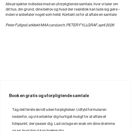
Alle projekter indledes med en uforpligtende samtale, hvor vi taler om
dit hus, din grund, dine behov og hvad der realistisk kan lade sig gøre –
inden vi anbefaler noget som helst. Kontakt os for at aftale en samtale.
Peter Fyllgraf, arkitekt MAA cand.arch, PETER FYLLGRAF, april 2026
Book en gratis og uforpligtende samtale
Tag det første skridt uden forpligtelser. Udfyld formularen
nedenfor, og vi kontakter dig hurtigst muligt for at aftale et
tidspunkt, der passer dig. Lad os tage en snak om dine drømme
og se, hvordan vi kan hjælpe dig.