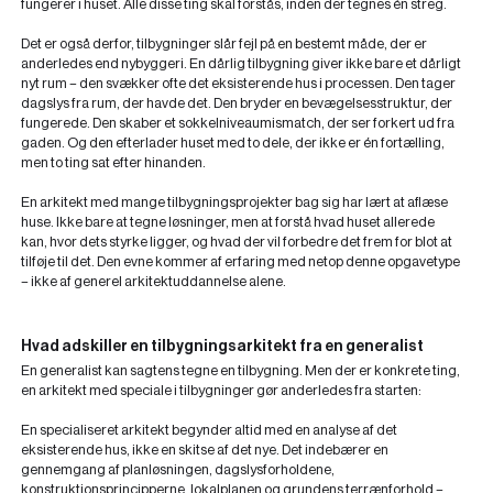
fungerer i huset. Alle disse ting skal forstås, inden der tegnes én streg.
Det er også derfor, tilbygninger slår fejl på en bestemt måde, der er
anderledes end nybyggeri. En dårlig tilbygning giver ikke bare et dårligt
nyt rum – den svækker ofte det eksisterende hus i processen. Den tager
dagslys fra rum, der havde det. Den bryder en bevægelsesstruktur, der
fungerede. Den skaber et sokkelniveaumismatch, der ser forkert ud fra
gaden. Og den efterlader huset med to dele, der ikke er én fortælling,
men to ting sat efter hinanden.
En arkitekt med mange tilbygningsprojekter bag sig har lært at aflæse
huse. Ikke bare at tegne løsninger, men at forstå hvad huset allerede
kan, hvor dets styrke ligger, og hvad der vil forbedre det frem for blot at
tilføje til det. Den evne kommer af erfaring med netop denne opgavetype
– ikke af generel arkitektuddannelse alene.
Hvad adskiller en tilbygningsarkitekt fra en generalist
En generalist kan sagtens tegne en tilbygning. Men der er konkrete ting,
en arkitekt med speciale i tilbygninger gør anderledes fra starten:
En specialiseret arkitekt begynder altid med en analyse af det
eksisterende hus, ikke en skitse af det nye. Det indebærer en
gennemgang af planløsningen, dagslysforholdene,
konstruktionsprincipperne, lokalplanen og grundens terrænforhold –