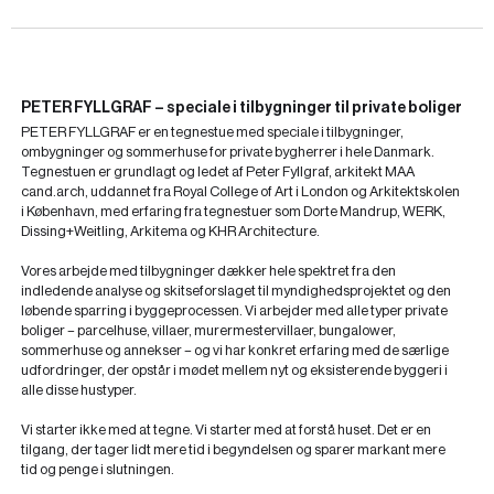
PETER FYLLGRAF – speciale i tilbygninger til private boliger
PETER FYLLGRAF er en tegnestue med speciale i tilbygninger,
ombygninger og sommerhuse for private bygherrer i hele Danmark.
Tegnestuen er grundlagt og ledet af Peter Fyllgraf, arkitekt MAA
cand.arch, uddannet fra Royal College of Art i London og Arkitektskolen
i København, med erfaring fra tegnestuer som Dorte Mandrup, WERK,
Dissing+Weitling, Arkitema og KHR Architecture.
Vores arbejde med tilbygninger dækker hele spektret fra den
indledende analyse og skitseforslaget til myndighedsprojektet og den
løbende sparring i byggeprocessen. Vi arbejder med alle typer private
boliger – parcelhuse, villaer, murermestervillaer, bungalower,
sommerhuse og annekser – og vi har konkret erfaring med de særlige
udfordringer, der opstår i mødet mellem nyt og eksisterende byggeri i
alle disse hustyper.
Vi starter ikke med at tegne. Vi starter med at forstå huset. Det er en
tilgang, der tager lidt mere tid i begyndelsen og sparer markant mere
tid og penge i slutningen.