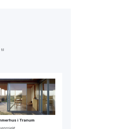
til
Dobbelthus i Stenløse
Igangværende
Påbegyndt 2022
Se mere →
merhus i Tranum
seprojekt