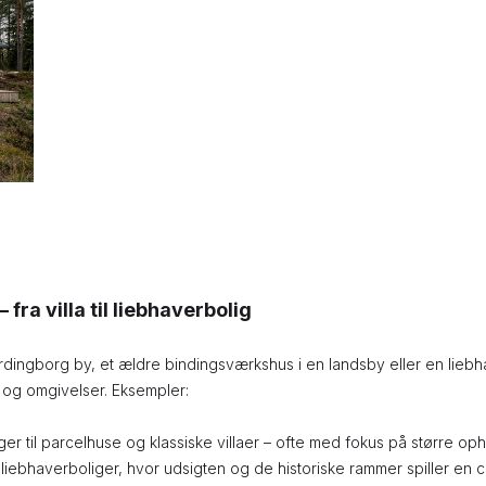
fra villa til liebhaverbolig
ordingborg by, et ældre bindingsværkshus i en landsby eller en liebh
ur og omgivelser. Eksempler:
ger til parcelhuse og klassiske villaer – ofte med fokus på større o
il liebhaverboliger, hvor udsigten og de historiske rammer spiller en ce