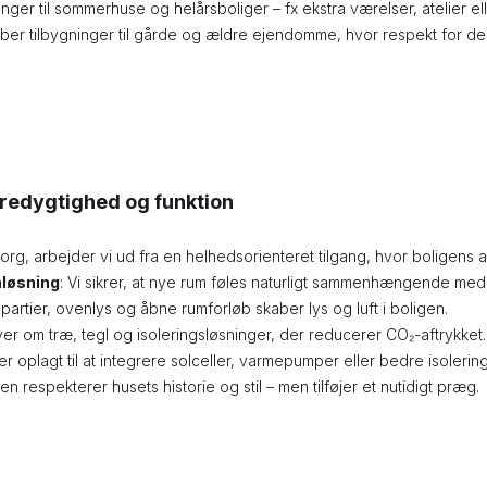
ninger til sommerhuse og helårsboliger – fx ekstra værelser, atelier e
kaber tilbygninger til gårde og ældre ejendomme, hvor respekt for de
redygtighed og funktion
borg, arbejder vi ud fra en helhedsorienteret tilgang, hvor boligens
nløsning
: Vi sikrer, at nye rum føles naturligt sammenhængende me
partier, ovenlys og åbne rumforløb skaber lys og luft i boligen.
iver om træ, tegl og isoleringsløsninger, der reducerer CO₂-aftrykket.
 er oplagt til at integrere solceller, varmepumper eller bedre isolering
en respekterer husets historie og stil – men tilføjer et nutidigt præg.