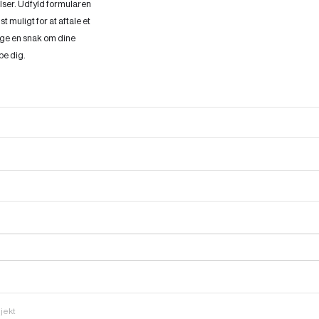
elser. Udfyld formularen
t muligt for at aftale et
tage en snak om dine
pe dig.