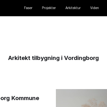
Faser
Projekter
Arkitektur
Viden
Arkitekt tilbygning i Vordingborg
gborg Kommune