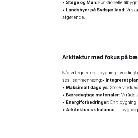
•
Stege og Møn
: Funktionelle tilbyg
•
Landsbyer på Sydsjælland
: Vi s
afgørende.
Arkitektur med fokus på bæ
Når vi tegner en tilbygning i Vording
ses i sammenhæng:•
Integreret pla
•
Maksimalt dagslys
: Store vindues
•
Bæredygtige materialer
: Vi rådg
•
Energiforbedringer
: En tilbygning
•
Arkitektonisk balance
: Tilbygning