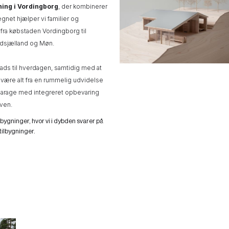
gning i Vordingborg
, der kombinerer
egnet hjælper vi familier og
fra købstaden Vordingborg til
dsjælland og Møn.
lads til hverdagen, samtidig med at
 være alt fra en rummelig udvidelse
n garage med integreret opbevaring
aven.
lbygninger, hvor vi i dybden svarer på
ilbygninger.