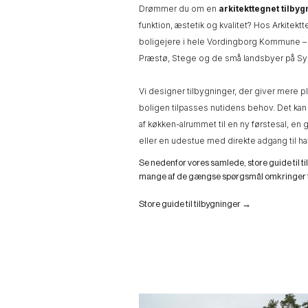
Drømmer du om en
arkitekttegnet tilby
funktion, æstetik og kvalitet? Hos Arkitektt
boligejere i hele Vordingborg Kommune – 
Præstø, Stege og de små landsbyer på Sy
Vi designer tilbygninger, der giver mere p
boligen tilpasses nutidens behov. Det kan
af køkken-alrummet til en ny førstesal, e
eller en udestue med direkte adgang til h
Se nedenfor vores samlede, store guide til ti
mange af de gængse spørgsmål omkringer t
Store guide til tilbygninger →