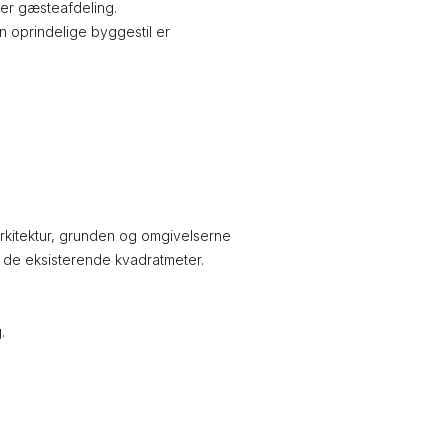
ller gæsteafdeling.
n oprindelige byggestil er
 arkitektur, grunden og omgivelserne
d de eksisterende kvadratmeter.
.