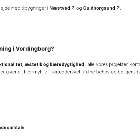
ejde med tilbygninger i
Næstved ↗
og
Guldborgsund ↗
.
gning i Vordingborg?
ktionalitet, æstetik og bæredygtighed
i alle vores projekter. Kon
der giver dit hjem nyt liv – skræddersyet til dine behov og boligens 
ende samtale