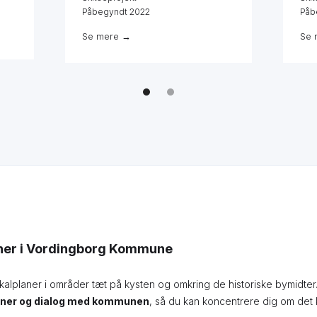
Påbegyndt 2022
Påb
Se mere →
Se 
aner i Vordingborg Kommune
planer i områder tæt på kysten og omkring de historiske bymidter. Vi
planer og dialog med kommunen
, så du kan koncentrere dig om det k