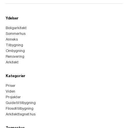
Ydelser
Boligarkitekt
Sommerhus
Anneks
Tilbygning
Ombygning
Renovering
Arkitekt
Kategorier
Priser
Viden
Projekter
Guide til tilbygning
Filosofi tilbygning
Arkitekttegnet hus
Tegnestue