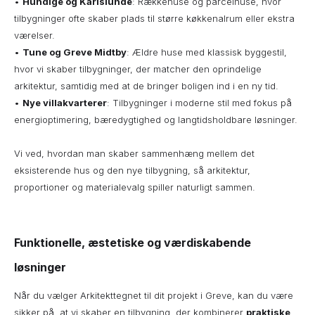
•
Hundige og Karlslunde
: Rækkehuse og parcelhuse, hvor
tilbygninger ofte skaber plads til større køkkenalrum eller ekstra
værelser.
•
Tune og Greve Midtby
: Ældre huse med klassisk byggestil,
hvor vi skaber tilbygninger, der matcher den oprindelige
arkitektur, samtidig med at de bringer boligen ind i en ny tid.
•
Nye villakvarterer
: Tilbygninger i moderne stil med fokus på
energioptimering, bæredygtighed og langtidsholdbare løsninger.
Vi ved, hvordan man skaber sammenhæng mellem det
eksisterende hus og den nye tilbygning, så arkitektur,
proportioner og materialevalg spiller naturligt sammen.
Funktionelle, æstetiske og værdiskabende
løsninger
Når du vælger Arkitekttegnet til dit projekt i Greve, kan du være
sikker på, at vi skaber en tilbygning, der kombinerer
praktiske