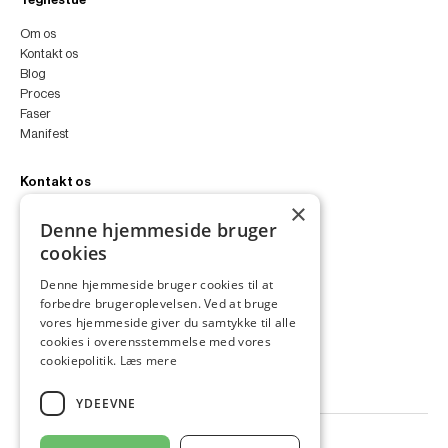
Om os
Kontakt os
Blog
Proces
Faser
Manifest
Kontakt os
×
peter@peterfyllgraf.dk
Denne hjemmeside bruger
+45 4252 0011
cookies
VA11a
Siljangade 3
Denne hjemmeside bruger cookies til at
2300 København S
forbedre brugeroplevelsen. Ved at bruge
CVR 43060287
vores hjemmeside giver du samtykke til alle
Instagram
cookies i overensstemmelse med vores
LinkedIn
cookiepolitik.
Læs mere
YDEEVNE