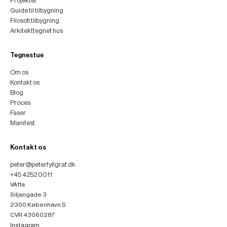
Projekter
Guide til tilbygning
Filosofi tilbygning
Arkitekttegnet hus
Tegnestue
Om os
Kontakt os
Blog
Proces
Faser
Manifest
Kontakt os
peter@peterfyllgraf.dk
+45 4252 0011
VA11a
Siljangade 3
2300 København S
CVR 43060287
Instagram