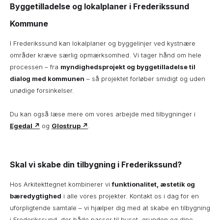
Byggetilladelse og lokalplaner i Frederikssund
Kommune
I Frederikssund kan lokalplaner og byggelinjer ved kystnære
områder kræve særlig opmærksomhed. Vi tager hånd om hele
processen – fra
myndighedsprojekt og byggetilladelse til
dialog med kommunen
– så projektet forløber smidigt og uden
unødige forsinkelser.
Du kan også læse mere om vores arbejde med tilbygninger i
Egedal ↗
og
Glostrup ↗
.
Skal vi skabe din tilbygning i Frederikssund?
Hos Arkitekttegnet kombinerer vi
funktionalitet, æstetik og
bæredygtighed
i alle vores projekter. Kontakt os i dag for en
uforpligtende samtale – vi hjælper dig med at skabe en tilbygning
i Frederikssund, der både passer til huset, grunden og dine