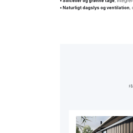
• Solceller og grønne tage
, integre
•
Naturligt dagslys og ventilation
,
Få