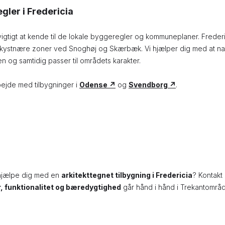
gler i Fredericia
t vigtigt at kende til de lokale byggeregler og kommuneplaner. Freder
 kystnære zoner ved Snoghøj og Skærbæk. Vi hjælper dig med at navi
gen og samtidig passer til områdets karakter.
ejde med tilbygninger i
Odense ↗
og
Svendborg ↗
.
 hjælpe dig med en
arkitekttegnet tilbygning i Fredericia
? Kontakt
r, funktionalitet og bæredygtighed
går hånd i hånd i Trekantområd