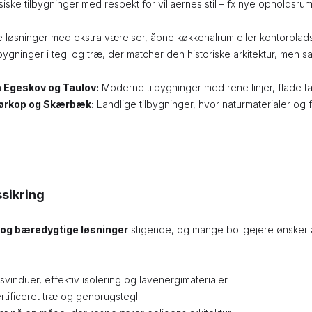
iske tilbygninger med respekt for villaernes stil – fx nye opholdsru
 løsninger med ekstra værelser, åbne køkkenalrum eller kontorplads, d
bygninger i tegl og træ, der matcher den historiske arkitektur, men sa
m Egeskov og Taulov:
Moderne tilbygninger med rene linjer, flade t
ørkop og Skærbæk:
Landlige tilbygninger, hvor naturmaterialer og 
sikring
og bæredygtige løsninger
stigende, og mange boligejere ønsker 
vinduer, effektiv isolering og lavenergimaterialer.
rtificeret træ og genbrugstegl.