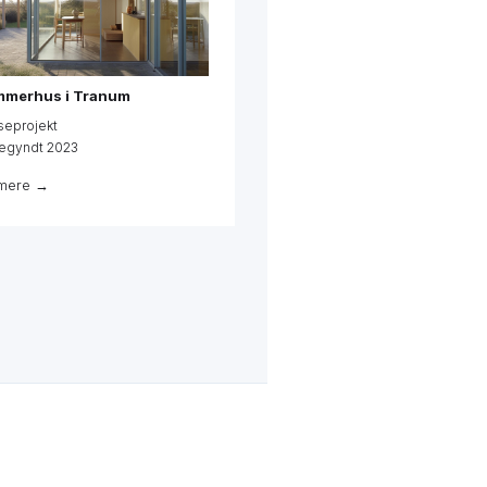
Påbegyndt 2022
Se mere →
merhus i Tranum
seprojekt
egyndt 2023
mere →