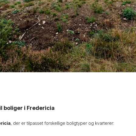
 boliger i Fredericia
ericia
, der er tilpasset forskellige boligtyper og kvarterer: