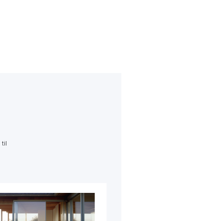
til
Dobbelthus i Stenløse
Igangværende