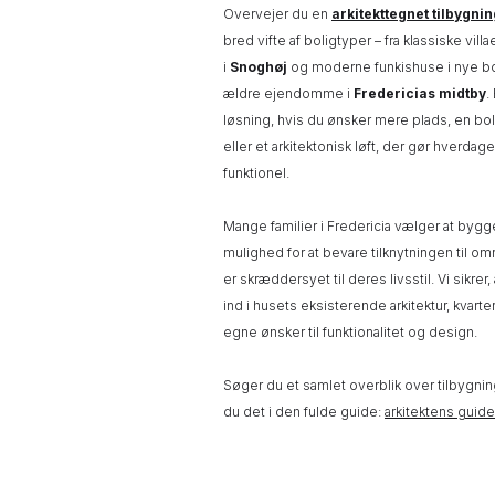
Overvejer du en
arkitekttegnet tilbygnin
bred vifte af boligtyper – fra klassiske villa
i
Snoghøj
og moderne funkishuse i nye boli
ældre ejendomme i
Fredericias midtby
.
løsning, hvis du ønsker mere plads, en bol
eller et arkitektonisk løft, der gør hver
funktionel.
Mange familier i Fredericia vælger at bygge t
mulighed for at bevare tilknytningen til o
er skræddersyet til deres livsstil. Vi sikrer
ind i husets eksisterende arkitektur, kvart
egne ønsker til funktionalitet og design.
Søger du et samlet overblik over tilbygnin
du det i den fulde guide:
arkitektens guide 