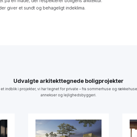
ret på en måde, der respekterer boligens arkitektur.
 der giver et sundt og behageligt indeklima.
Udvalgte arkitekttegnede boligprojekter
 et indblik i projekter, vi har tegnet for private – fra sommerhuse og rækkehuse 
annekser og lejlighedsbyggeri.