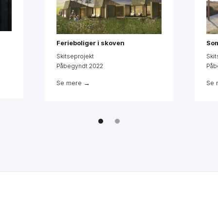
Ferieboliger i skoven
Som
Skitseprojekt
Skit
Påbegyndt 2022
Påb
Se mere →
Se 