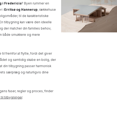
g
i Fredericia
? Byen rummer en
er i
Erritsø og Hannerup
, rækkehuse
gområder, til de karakteristiske
 En tilbygning kan være den ideelle
ig der matcher din families behov,
dagen både smukkere og mere
il fremfor at flytte, fordi det giver
mrådet og samtidig skabe en bolig, der
, at din tilbygning passer harmonisk
erets særpræg og naturligvis dine
gens faser, regler og proces, finder
til tilbygninger
.