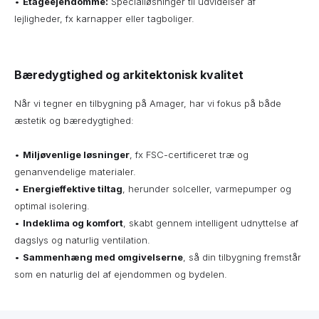
•
Etageejendomme:
Specialløsninger til udvidelser af
lejligheder, fx karnapper eller tagboliger.
Bæredygtighed og arkitektonisk kvalitet
Når vi tegner en tilbygning på Amager, har vi fokus på både
æstetik og bæredygtighed:
•
Miljøvenlige løsninger
, fx FSC-certificeret træ og
genanvendelige materialer.
•
Energieffektive tiltag
, herunder solceller, varmepumper og
optimal isolering.
•
Indeklima og komfort
, skabt gennem intelligent udnyttelse af
dagslys og naturlig ventilation.
•
Sammenhæng med omgivelserne
, så din tilbygning fremstår
som en naturlig del af ejendommen og bydelen.