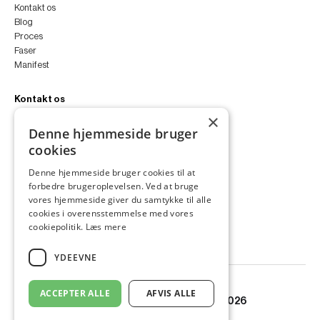
Kontakt os
Blog
Proces
Faser
Manifest
Kontakt os
×
peter@peterfyllgraf.dk
Denne hjemmeside bruger
+45 4252 0011
cookies
VA11a
Siljangade 3
Denne hjemmeside bruger cookies til at
2300 København S
forbedre brugeroplevelsen. Ved at bruge
CVR 43060287
vores hjemmeside giver du samtykke til alle
Instagram
cookies i overensstemmelse med vores
LinkedIn
cookiepolitik.
Læs mere
YDEEVNE
ACCEPTER ALLE
AFVIS ALLE
© Copyright PETER FYLLGRAF 2026