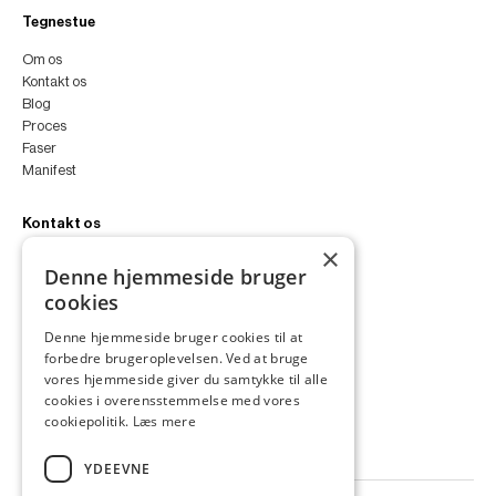
Tegnestue
Om os
Kontakt os
Blog
Proces
Faser
Manifest
Kontakt os
×
peter@peterfyllgraf.dk
Denne hjemmeside bruger
+45 4252 0011
cookies
VA11a
Siljangade 3
Denne hjemmeside bruger cookies til at
2300 København S
forbedre brugeroplevelsen. Ved at bruge
CVR 43060287
vores hjemmeside giver du samtykke til alle
Instagram
cookies i overensstemmelse med vores
LinkedIn
cookiepolitik.
Læs mere
YDEEVNE