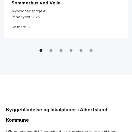
Sommerhus ved Vejle
Myndighedsprojekt
Påbegyndt 2025
Se mere →
Byggetilladelse og lokalplaner i Albertslund
Kommune
Når du bygger til i Albertslund, skal projektet leve op til både