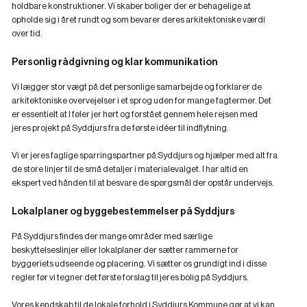
holdbare konstruktioner. Vi skaber boliger der er behagelige at
opholde sig i året rundt og som bevarer deres arkitektoniske værdi
over tid.
Personlig rådgivning og klar kommunikation
Vi lægger stor vægt på det personlige samarbejde og forklarer de
arkitektoniske overvejelser i et sprog uden for mange fagtermer. Det
er essentielt at I føler jer hørt og forstået gennem hele rejsen med
jeres projekt på Syddjurs fra de første idéer til indflytning.
Vi er jeres faglige sparringspartner på Syddjurs og hjælper med alt fra
de store linjer til de små detaljer i materialevalget. I har altid en
ekspert ved hånden til at besvare de spørgsmål der opstår undervejs.
Lokalplaner og byggebestemmelser på Syddjurs
På Syddjurs findes der mange områder med særlige
beskyttelseslinjer eller lokalplaner der sætter rammerne for
byggeriets udseende og placering. Vi sætter os grundigt ind i disse
regler før vi tegner det første forslag til jeres bolig på Syddjurs.
Vores kendskab til de lokale forhold i Syddjurs Kommune gør at vi kan