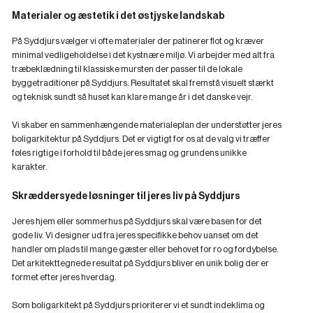
Materialer og æstetik i det østjyske landskab
På Syddjurs vælger vi ofte materialer der patinerer flot og kræver
minimal vedligeholdelse i det kystnære miljø. Vi arbejder med alt fra
træbeklædning til klassiske mursten der passer til de lokale
byggetraditioner på Syddjurs. Resultatet skal fremstå visuelt stærkt
og teknisk sundt så huset kan klare mange år i det danske vejr.
Vi skaber en sammenhængende materialeplan der understøtter jeres
boligarkitektur på Syddjurs. Det er vigtigt for os at de valg vi træffer
føles rigtige i forhold til både jeres smag og grundens unikke
karakter.
Skræddersyede løsninger til jeres liv på Syddjurs
Jeres hjem eller sommerhus på Syddjurs skal være basen for det
gode liv. Vi designer ud fra jeres specifikke behov uanset om det
handler om plads til mange gæster eller behovet for ro og fordybelse.
Det arkitekttegnede resultat på Syddjurs bliver en unik bolig der er
formet efter jeres hverdag.
Som boligarkitekt på Syddjurs prioriterer vi et sundt indeklima og