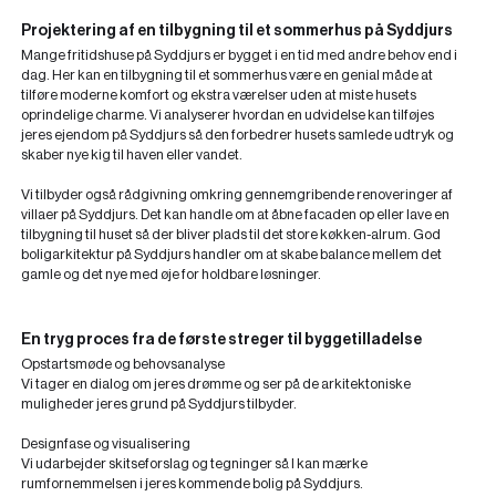
Projektering af en tilbygning til et sommerhus på Syddjurs
Mange fritidshuse på Syddjurs er bygget i en tid med andre behov end i
dag. Her kan en tilbygning til et sommerhus være en genial måde at
tilføre moderne komfort og ekstra værelser uden at miste husets
oprindelige charme. Vi analyserer hvordan en udvidelse kan tilføjes
jeres ejendom på Syddjurs så den forbedrer husets samlede udtryk og
skaber nye kig til haven eller vandet.
Vi tilbyder også rådgivning omkring gennemgribende renoveringer af
villaer på Syddjurs. Det kan handle om at åbne facaden op eller lave en
tilbygning til huset så der bliver plads til det store køkken-alrum. God
boligarkitektur på Syddjurs handler om at skabe balance mellem det
gamle og det nye med øje for holdbare løsninger.
En tryg proces fra de første streger til byggetilladelse
Opstartsmøde og behovsanalyse
Vi tager en dialog om jeres drømme og ser på de arkitektoniske
muligheder jeres grund på Syddjurs tilbyder.
Designfase og visualisering
Vi udarbejder skitseforslag og tegninger så I kan mærke
rumfornemmelsen i jeres kommende bolig på Syddjurs.