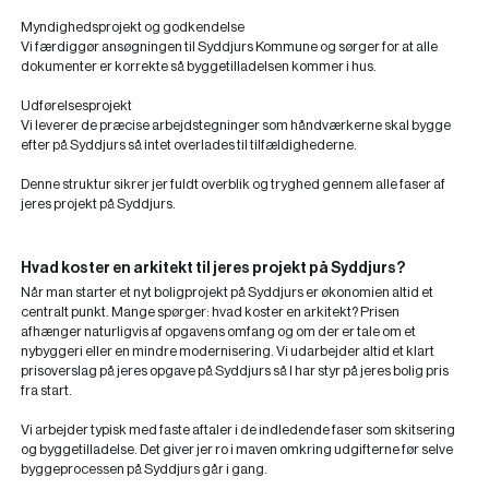
Myndighedsprojekt og godkendelse
Vi færdiggør ansøgningen til Syddjurs Kommune og sørger for at alle
dokumenter er korrekte så byggetilladelsen kommer i hus.
Udførelsesprojekt
Vi leverer de præcise arbejdstegninger som håndværkerne skal bygge
efter på Syddjurs så intet overlades til tilfældighederne.
Denne struktur sikrer jer fuldt overblik og tryghed gennem alle faser af
jeres projekt på Syddjurs.
Hvad koster en arkitekt til jeres projekt på Syddjurs?
Når man starter et nyt boligprojekt på Syddjurs er økonomien altid et
centralt punkt. Mange spørger: hvad koster en arkitekt? Prisen
afhænger naturligvis af opgavens omfang og om der er tale om et
nybyggeri eller en mindre modernisering. Vi udarbejder altid et klart
prisoverslag på jeres opgave på Syddjurs så I har styr på jeres bolig pris
fra start.
Vi arbejder typisk med faste aftaler i de indledende faser som skitsering
og byggetilladelse. Det giver jer ro i maven omkring udgifterne før selve
byggeprocessen på Syddjurs går i gang.