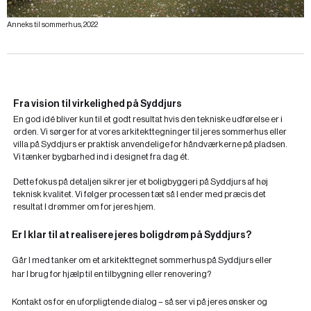
Anneks til sommerhus, 2022
Fra vision til virkelighed på Syddjurs
En god idé bliver kun til et godt resultat hvis den tekniske udførelse er i
orden. Vi sørger for at vores arkitekttegninger til jeres sommerhus eller
villa på Syddjurs er praktisk anvendelige for håndværkerne på pladsen.
Vi tænker bygbarhed ind i designet fra dag ét.
Dette fokus på detaljen sikrer jer et boligbyggeri på Syddjurs af høj
teknisk kvalitet. Vi følger processen tæt så I ender med præcis det
resultat I drømmer om for jeres hjem.
Er I klar til at realisere jeres boligdrøm på Syddjurs?
Går I med tanker om et arkitekttegnet sommerhus på Syddjurs eller
har I brug for hjælp til en tilbygning eller renovering?
Kontakt os for en uforpligtende dialog – så ser vi på jeres ønsker og