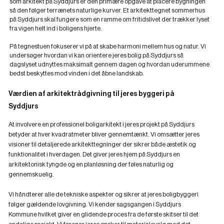
som arkitekt på Syddjurs er den primære opgave at placere bygningen
så den følger terrænets naturlige kurver. Et arkitekttegnet sommerhus
på Syddjurs skal fungere som en ramme om fritidslivet der trækker lyset
fra vigen helt ind i boligens hjerte.
På tegnestuen fokuserer vi på at skabe harmoni mellem hus og natur. Vi
undersøger hvordan vi kan orientere jeres bolig på Syddjurs så
dagslyset udnyttes maksimalt gennem dagen og hvordan uderummene
bedst beskyttes mod vinden i det åbne landskab.
Værdien af arkitektrådgivning til jeres byggeri på
Syddjurs
At involvere en professionel boligarkitekt i jeres projekt på Syddjurs
betyder at hver kvadratmeter bliver gennemtænkt. Vi omsætter jeres
visioner til detaljerede arkitekttegninger der sikrer både æstetik og
funktionalitet i hverdagen. Det giver jeres hjem på Syddjurs en
arkitektonisk tyngde og en planløsning der føles naturlig og
gennemskuelig.
Vi håndterer alle de tekniske aspekter og sikrer at jeres boligbyggeri
følger gældende lovgivning. Vi kender sagsgangen i Syddjurs
Kommune hvilket giver en glidende proces fra de første skitser til det