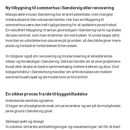
Ny tilbygning til sommerhus i Søndervig eller renovering
Mange ældre huse i Søndervig har et stort potentiale, men mangler
måske plads til den voksende familie. Her kan en
tilbygning til
sommerhus
være den helt rigtige løsning for at opdatere jeres fristed.
En veludført
tilbygning i træ
kan give boligen i Søndervig nyt liv og skabe
de lyse rammer, som man drømmer om ved kysten. Vi undersøger altid,
hvordan en udvidelse kan placeres på grunden, så den både giver mere
plads og forbedrer forbindelsen til terrassen.
Vi rådgiver også om renovering og modernisering af eksisterende
villaer og ferieboliger i Søndervig. Det kan handle om at energioptimere
huset eller skabe en bedre sammenhæng mellem køkken og stue. God
boligarkitektur i Sønderborg handler om at finde balancen mellem
sommerhusets sjæl og de moderne krav til komfort.
En sikker proces fra idé til byggetilladelse
Indledende samtale og behov
Vi tager en uforpligtende snak om jeres ønsker og ser på de muligheder,
jeres grund i Søndervig giver.
Skitseprojekt og design
Vi udvikler de første arkitekttegninger og visualiseringer, så I får et klart