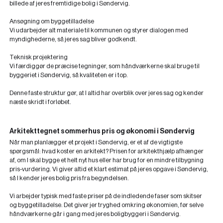
billede af jeres fremtidige bolig i Søndervig.
Ansøgning om byggetilladelse
Vi udarbejder alt materiale til kommunen og styrer dialogen med
myndighederne, så jeres sag bliver godkendt.
Teknisk projektering
Vi færdiggør de præcise tegninger, som håndværkerne skal bruge til
byggeriet i Søndervig, så kvaliteten er i top.
Denne faste struktur gør, at I altid har overblik over jeres sag og kender
næste skridt i forløbet.
Arkitekttegnet sommerhus pris og økonomi i Søndervig
Når man planlægger et projekt i Søndervig, er et af de vigtigste
spørgsmål: hvad koster en arkitekt? Prisen for arkitekthjælp afhænger
af, om I skal bygge et helt nyt hus eller har brug for en mindre
tilbygning
pris
-vurdering. Vi giver altid et klart estimat på jeres opgave i Søndervig,
så I kender jeres bolig pris fra begyndelsen.
Vi arbejder typisk med faste priser på de indledende faser som skitser
og byggetilladelse. Det giver jer tryghed omkring økonomien, før selve
håndværkerne går i gang med jeres boligbyggeri i Søndervig.