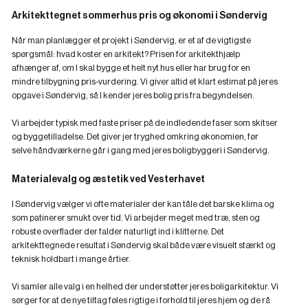
Arkitekttegnet sommerhus pris og økonomi i Søndervig
Når man planlægger et projekt i Søndervig, er et af de vigtigste
spørgsmål: hvad koster en arkitekt? Prisen for arkitekthjælp
afhænger af, om I skal bygge et helt nyt hus eller har brug for en
mindre
tilbygning pris
-vurdering. Vi giver altid et klart estimat på jeres
opgave i Søndervig, så I kender jeres bolig pris fra begyndelsen.
Vi arbejder typisk med faste priser på de indledende faser som skitser
og byggetilladelse. Det giver jer tryghed omkring økonomien, før
selve håndværkerne går i gang med jeres boligbyggeri i Søndervig.
Materialevalg og æstetik ved Vesterhavet
I Søndervig vælger vi ofte materialer der kan tåle det barske klima og
som patinerer smukt over tid. Vi arbejder meget med træ, sten og
robuste overflader der falder naturligt ind i klitterne. Det
arkitekttegnede resultat i Søndervig skal både være visuelt stærkt og
teknisk holdbart i mange årtier.
Vi samler alle valg i en helhed der understøtter jeres boligarkitektur. Vi
sørger for at de nye tiltag føles rigtige i forhold til jeres hjem og de rå