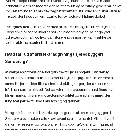
Når vi arbejder som arkitekt i Søndervig, handler det om at skabe
arkitektur, der kan modstå den salte havluft og samtidig give familien læ
for vestenvinden. Et arkitekttegnet sommerhus i Søndervig skal være et
fristed, der føles som en naturlig forlængelse af klitlandskabet.
På tegnestuen hjælper vi jer med at få mest muligt ud af jeres grund i
Søndervig. Vi ser på, hvordan vi kan placere boligen, så dagslyset
udnyttes optimalt, og hvordan store vinduespartier kan trække de
vidtstrakte horisonter helt ind i stuen.
Hvad får I ud af arkitektrådgivning til jeres byggeri i
Søndervig?
At vælge en professionel boligarkitekt til jeres projekt i Søndervig
sikrer, at hver kvadratmeter bliver udnyttet rigtigt. Vi hjælper med at
omsætte jeres idéer til præcise arkitekttegninger, der sikrer en rød
tråd gennem hele huset. Det betyder, at jeres sommerhus i Søndervig
får en markant højere arkitektonisk kvalitet og en planløsning, der
fungerer perfekt til både afslapning og gæster.
Vi tager hånd om det tekniske og sørger for, at jeres boligbyggeri i
Søndervig overholder alle krav i bygningsreglementet. Vi har styr på
de formelle regler og lokalplaner i Ringkøbing-Skjern Kommune, så I