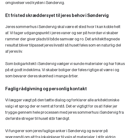
omgivelser ved kysten i Søndervig.
Et fristed skræddersyet til jeres behov i Søndervig
Jeres sommerhus i Søndervig skal være et sted hvor I kan koble helt
af. Vi tager udgangspunkt i jeres vaner og ser på hvordan vi skaber
rammer der giver plads til både samvær og ro. Det arkitekttegnede
resultat bliver tilpasset jeres livsstil så huset føles som en naturlig del
af jeres liv.
Som boligarkitekt i Søndervig vælger vi sunde materialer og har fokus
på et godt indeklima. Vi skaber boliger der føles rigtige at være i og
som bevarer deres skønhed i mange årtier.
Faglig rådgivning og personlig kontakt
Vi lægger vægt på den tætte dialog og forklarer alle arkitektoniske
valg i et sprog der er nemt at forstå. Det er vigtigt for os at I føler jer
trygge gennem hele processen med jeres sommerhus i Søndervig fra
de første streger til huset står færdigt.
Vi fungerer som jeres faglige anker i Søndervig og svarer på
spørgsmål om alt fra lokalplaner til valg af materialer. I står aldrig