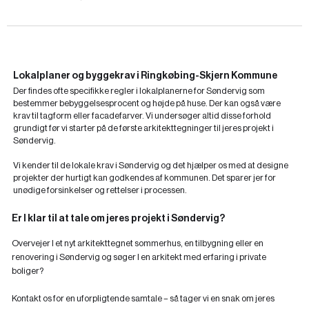
Lokalplaner og byggekrav i Ringkøbing-Skjern Kommune
Der findes ofte specifikke regler i lokalplanerne for Søndervig som
bestemmer bebyggelsesprocent og højde på huse. Der kan også være
krav til tagform eller facadefarver. Vi undersøger altid disse forhold
grundigt før vi starter på de første arkitekttegninger til jeres projekt i
Søndervig.
Vi kender til de lokale krav i Søndervig og det hjælper os med at designe
projekter der hurtigt kan godkendes af kommunen. Det sparer jer for
unødige forsinkelser og rettelser i processen.
Er I klar til at tale om jeres projekt i Søndervig?
Overvejer I et nyt arkitekttegnet sommerhus, en tilbygning eller en
renovering i Søndervig og søger I en arkitekt med erfaring i private
boliger?
Kontakt os for en uforpligtende samtale – så tager vi en snak om jeres