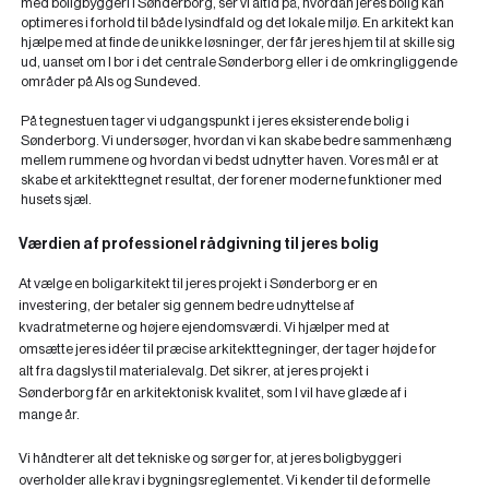
med boligbyggeri i Sønderborg, ser vi altid på, hvordan jeres bolig kan
optimeres i forhold til både lysindfald og det lokale miljø. En arkitekt kan
hjælpe med at finde de unikke løsninger, der får jeres hjem til at skille sig
ud, uanset om I bor i det centrale Sønderborg eller i de omkringliggende
områder på Als og Sundeved.
På tegnestuen tager vi udgangspunkt i jeres eksisterende bolig i
Sønderborg. Vi undersøger, hvordan vi kan skabe bedre sammenhæng
mellem rummene og hvordan vi bedst udnytter haven. Vores mål er at
skabe et arkitekttegnet resultat, der forener moderne funktioner med
husets sjæl.
Værdien af professionel rådgivning til jeres bolig
At vælge en boligarkitekt til jeres projekt i Sønderborg er en
investering, der betaler sig gennem bedre udnyttelse af
kvadratmeterne og højere ejendomsværdi. Vi hjælper med at
omsætte jeres idéer til præcise arkitekttegninger, der tager højde for
alt fra dagslys til materialevalg. Det sikrer, at jeres projekt i
Sønderborg får en arkitektonisk kvalitet, som I vil have glæde af i
mange år.
Vi håndterer alt det tekniske og sørger for, at jeres boligbyggeri
overholder alle krav i bygningsreglementet. Vi kender til de formelle