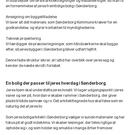
Vi udarbejder de første arkitekttegninger og visualiseringer, så I kan få
en fornemmelse af jeres fremtidige bolig i Sønderborg.
Ansøgning om byggetilladelse
Vi laver alt det materiale, som Sønderborg Kommune kræver for en
godkendelse, og styrer kontakten til myndighederne.
Teknisk projektering
Vi færdiggør de præcise tegninger, som håndværkerne skal bygge
efter, så jeres byggeri i Sønderborg bliver udført fejlfrit.
Denne faste struktur sikrer, at I altid har overblik over jeres sag og
kender de næste skridt i forløbet.
En bolig der passer til jeres hverdag i Sønderborg
Jeres hjem skal understøtte jeres livsstil. Vi tager udgangspunkt i jeres
vaner og ser på, hvordan vi skaber rammer i Sønderborg, der giver
plads til både samvær og ro. Det arkitekttegnede hus skal føles som en
naturlig del af jeres liv.
Som jeres boligarkitekt i Sønderborg vælger vi sunde materialer og har
fokus på et godt indeklima. Vi skaber løsninger, der føles rigtige at
opholde sig i, og som holder sig smukke i mange årtier fremover.