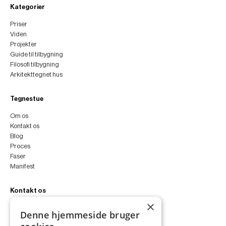
Kategorier
Priser
Viden
Projekter
Guide til tilbygning
Filosofi tilbygning
Arkitekttegnet hus
Tegnestue
Om os
Kontakt os
Blog
Proces
Faser
Manifest
Kontakt os
×
peter@peterfyllgraf.dk
Denne hjemmeside bruger
+45 4252 0011