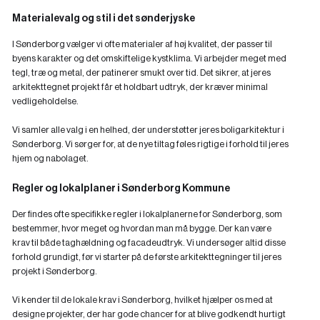
Materialevalg og stil i det sønderjyske
I Sønderborg vælger vi ofte materialer af høj kvalitet, der passer til
byens karakter og det omskiftelige kystklima. Vi arbejder meget med
tegl, træ og metal, der patinerer smukt over tid. Det sikrer, at jeres
arkitekttegnet projekt får et holdbart udtryk, der kræver minimal
vedligeholdelse.
Vi samler alle valg i en helhed, der understøtter jeres boligarkitektur i
Sønderborg. Vi sørger for, at de nye tiltag føles rigtige i forhold til jeres
hjem og nabolaget.
Regler og lokalplaner i Sønderborg Kommune
Der findes ofte specifikke regler i lokalplanerne for Sønderborg, som
bestemmer, hvor meget og hvordan man må bygge. Der kan være
krav til både taghældning og facadeudtryk. Vi undersøger altid disse
forhold grundigt, før vi starter på de første arkitekttegninger til jeres
projekt i Sønderborg.
Vi kender til de lokale krav i Sønderborg, hvilket hjælper os med at
designe projekter, der har gode chancer for at blive godkendt hurtigt