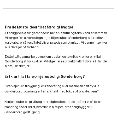
Fra de første idéer til et færdigt byggeri
Et boligprojekt fungerer bedst, når arkitektur og teknik spiller sammen.
Vi sørger for, at vores tegninger til jeres hus i Sønderborg er praktiske
og bygbare, så resultatet bliver præcis som planlagt. Vi gennemtænker
alle detaljer på forhånd.
Dette tætte samarbejde mellem design og teknik sikrer jer en villa i
Sønderborg af høj kvalitet. Vi følger jeres projekt helt til dørs, så I får det
hjem, I ønsker jer.
Er I klar til at tale om jeres bolig i Sønderborg?
Overvejer I en tilbygning, en renovering eller måske en helt ny villa i
Sønderborg, og mangler I en arkitekt med fokus på private hjem?
Kontakt os for en gratis og uforpligtende samtale – så ser vi på jeres
planer og finder ud af, hvordan vi hjælper jeres boligbyggeri i
Sønderborg godt i gang.