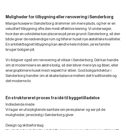
Muligheder for tilbygning eller renovering i Sønderborg
Mange husejere i Sønderborg drømmer om mere plads, og her er en
veludført tilbygning ofte den mest effektive løsning. Vi undersøger,
hvordan en udvidelse kan placeres på jeres grund i Sønderborg, så den
både giver de nødvendige rum og tilfører huset nye æstetiske kvaliteter.
En arkitekttegnet tilbygning kan ændre hele måden, jeres familie
bruger boligen på.
Vi rådgiver også om renovering af villaer i Sønderborg. Det kan handle
om at modernisere en ældre bolig, så den bliver mere lys og åben, eller
energioptimere huset med respekt for stilen. God boligarkitektur i
Sønderborg handler om at skabe balance mellem det traditionelle og
det moderne liv.
En struktureret proces fra idé til byggetilladelse
Indledende møde
Vi tager en uforpligtende samtale om jeres planer og ser på de
muligheder, jeres bolig i Sønderborg giver.
Design og skitseforslag