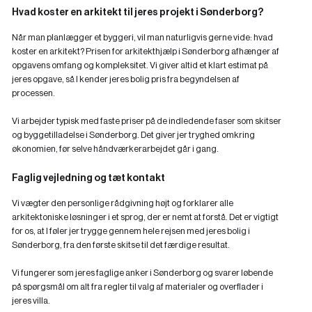
Hvad koster en arkitekt til jeres projekt i Sønderborg?
Når man planlægger et byggeri, vil man naturligvis gerne vide: hvad
koster en arkitekt? Prisen for arkitekthjælp i Sønderborg afhænger af
opgavens omfang og kompleksitet. Vi giver altid et klart estimat på
jeres opgave, så I kender jeres bolig pris fra begyndelsen af
processen.
Vi arbejder typisk med faste priser på de indledende faser som skitser
og byggetilladelse i Sønderborg. Det giver jer tryghed omkring
økonomien, før selve håndværkerarbejdet går i gang.
Faglig vejledning og tæt kontakt
Vi vægter den personlige rådgivning højt og forklarer alle
arkitektoniske løsninger i et sprog, der er nemt at forstå. Det er vigtigt
for os, at I føler jer trygge gennem hele rejsen med jeres bolig i
Sønderborg, fra den første skitse til det færdige resultat.
Vi fungerer som jeres faglige anker i Sønderborg og svarer løbende
på spørgsmål om alt fra regler til valg af materialer og overflader i
jeres villa.