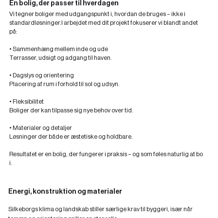
En bolig, der passer til hverdagen
Vi tegner boliger med udgangspunkt i, hvordan de bruges – ikke i
standardløsninger.I arbejdet med dit projekt fokuserer vi blandt andet
på:
• Sammenhæng mellem inde og ude
Terrasser, udsigt og adgang til haven.
• Dagslys og orientering
Placering af rum i forhold til sol og udsyn.
• Fleksibilitet
Boliger der kan tilpasse sig nye behov over tid.
• Materialer og detaljer
Løsninger der både er æstetiske og holdbare.
Resultatet er en bolig, der fungerer i praksis – og som føles naturlig at bo
i.
Energi, konstruktion og materialer
Silkeborgs klima og landskab stiller særlige krav til byggeri, især når