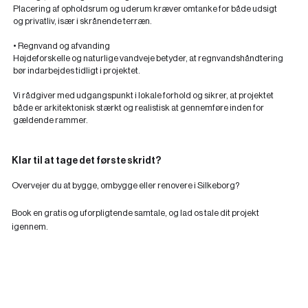
Placering af opholdsrum og uderum kræver omtanke for både udsigt
og privatliv, især i skrånende terræn.
• Regnvand og afvanding
Højdeforskelle og naturlige vandveje betyder, at regnvandshåndtering
bør indarbejdes tidligt i projektet.
Vi rådgiver med udgangspunkt i lokale forhold og sikrer, at projektet
både er arkitektonisk stærkt og realistisk at gennemføre inden for
gældende rammer.
Klar til at tage det første skridt?
Overvejer du at bygge, ombygge eller renovere i Silkeborg?
Book en gratis og uforpligtende samtale, og lad os tale dit projekt
igennem.