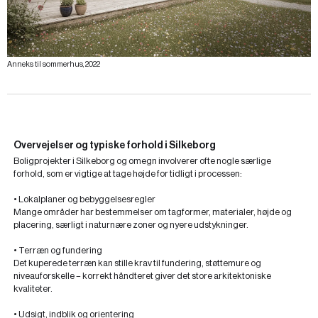
Anneks til sommerhus, 2022
Overvejelser og typiske forhold i Silkeborg
Boligprojekter i Silkeborg og omegn involverer ofte nogle særlige
forhold, som er vigtige at tage højde for tidligt i processen:
• Lokalplaner og bebyggelsesregler
Mange områder har bestemmelser om tagformer, materialer, højde og
placering, særligt i naturnære zoner og nyere udstykninger.
• Terræn og fundering
Det kuperede terræn kan stille krav til fundering, støttemure og
niveauforskelle – korrekt håndteret giver det store arkitektoniske
kvaliteter.
• Udsigt, indblik og orientering