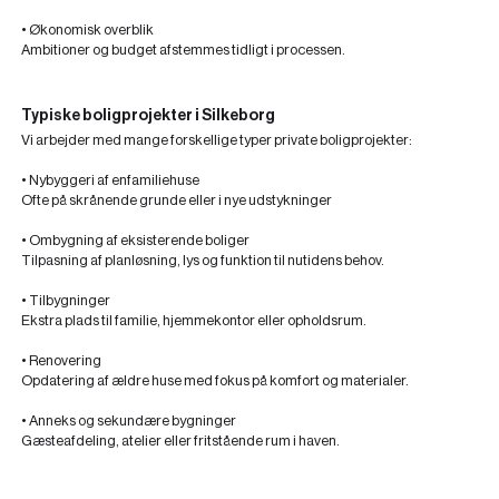
• Økonomisk overblik
Ambitioner og budget afstemmes tidligt i processen.
Typiske boligprojekter i Silkeborg
Vi arbejder med mange forskellige typer private boligprojekter:
•
Nybyggeri af enfamiliehuse
Ofte på skrånende grunde eller i nye udstykninger
•
Ombygning af eksisterende boliger
Tilpasning af planløsning, lys og funktion til nutidens behov.
•
Tilbygninger
Ekstra plads til familie, hjemmekontor eller opholdsrum.
•
Renovering
Opdatering af ældre huse med fokus på komfort og materialer.
•
Anneks og sekundære bygninger
Gæsteafdeling, atelier eller fritstående rum i haven.