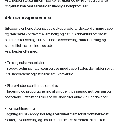
Vi arbejder tæt sammen med konstruktør og øvrige rådgivere, så
projektet kan realiseres uden unødige kompromiser.
Arkitektur og materialer
Silkeborg er kendetegnet ved sit kuperede landskab, de mange søer
og den tætte kontakt mellem bolig og natur. Arkitektur i området
stiller derfor særlige krav til både disponering, materialevalg og
samspillet mellem inde og ude.
Vi arbejder ofte med:
• Træ og naturmaterialer
Træbeklædning, natursten og dæmpede overflader, der falder roligt
ind i landskabet og patinerer smukt over tid.
• Store vinduespartier og dagslys
Placering og proportionering af vinduer tilpasses udsigt, terræn og
solforhold – ofte med fokus på sø, skov eller åbne kig i landskabet.
• Terræntilpasning
Bygninger i Silkeborg bør følge terrænet frem for at dominere det.
Sokler, niveauspring og udearealer tænkes sammen fra starten.