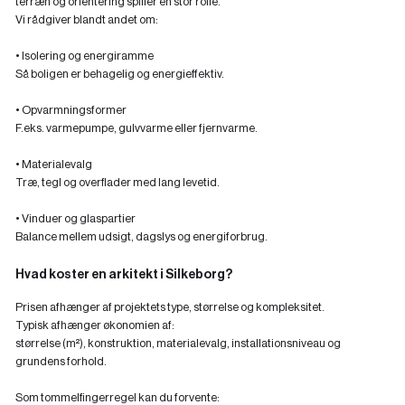
terræn og orientering spiller en stor rolle.
Vi rådgiver blandt andet om:
• Isolering og energiramme
Så boligen er behagelig og energieffektiv.
• Opvarmningsformer
F.eks. varmepumpe, gulvvarme eller fjernvarme.
• Materialevalg
Træ, tegl og overflader med lang levetid.
• Vinduer og glaspartier
Balance mellem udsigt, dagslys og energiforbrug.
Hvad koster en arkitekt i Silkeborg?
Prisen afhænger af projektets type, størrelse og kompleksitet.
Typisk afhænger økonomien af:
størrelse (m²), konstruktion, materialevalg, installationsniveau og
grundens forhold.
Som tommelfingerregel kan du forvente: