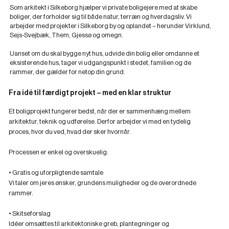
Som arkitekt i Silkeborg hjælper vi private boligejere med at skabe
boliger, der forholder sig til både natur, terræn og hverdagsliv. Vi
arbejder med projekter i Silkeborg by og oplandet – herunder Virklund,
Sejs-Svejbæk, Them, Gjessø og omegn.
Uanset om du skal bygge nyt hus, udvide din bolig eller omdanne et
eksisterende hus, tager vi udgangspunkt i stedet, familien og de
rammer, der gælder for netop din grund.
Fra idé til færdigt projekt – med en klar struktur
Et boligprojekt fungerer bedst, når der er sammenhæng mellem
arkitektur, teknik og udførelse. Derfor arbejder vi med en tydelig
proces, hvor du ved, hvad der sker hvornår.
Processen er enkel og overskuelig:
•
Gratis og uforpligtende samtale
Vi taler om jeres ønsker, grundens muligheder og de overordnede
rammer.
•
Skitseforslag
Idéer omsættes til arkitektoniske greb, plantegninger og