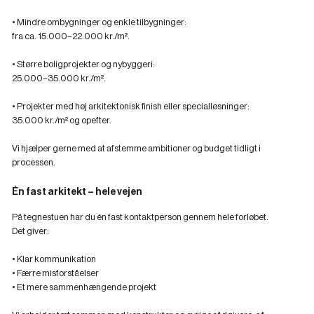
• Mindre ombygninger og enkle tilbygninger:
fra ca. 15.000–22.000 kr./m².
• Større boligprojekter og nybyggeri:
25.000–35.000 kr./m².
• Projekter med høj arkitektonisk finish eller specialløsninger:
35.000 kr./m² og opefter.
Vi hjælper gerne med at afstemme ambitioner og budget tidligt i
processen.
Én fast arkitekt – hele vejen
På tegnestuen har du én fast kontaktperson gennem hele forløbet.
Det giver:
• Klar kommunikation
• Færre misforståelser
• Et mere sammenhængende projekt