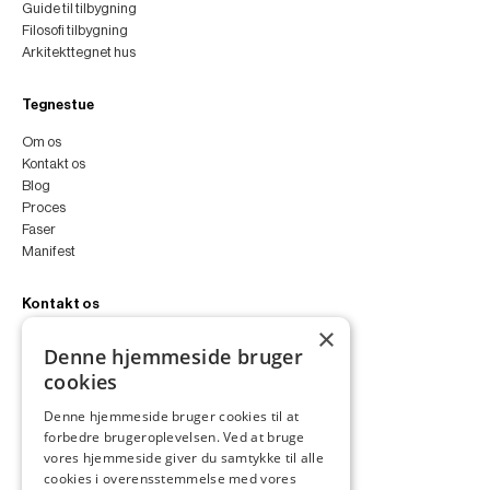
Guide til tilbygning
Filosofi tilbygning
Arkitekttegnet hus
Tegnestue
Om os
Kontakt os
Blog
Proces
Faser
Manifest
Kontakt os
×
peter@peterfyllgraf.dk
Denne hjemmeside bruger
+45 4252 0011
cookies
VA11a
Siljangade 3
Denne hjemmeside bruger cookies til at
2300 København S
forbedre brugeroplevelsen. Ved at bruge
CVR 43060287
vores hjemmeside giver du samtykke til alle
Instagram
cookies i overensstemmelse med vores