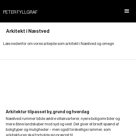
PETER FYLLGRAF
Arkitekt i Næstved
Læs nedenfor om vores arbejde som arkitekt i Næstved og omegn
Arkitektur tilpasset by, grund og hverdag
Næstved rummer både ældre villakvarterer, nyere boligområder og
mere åbne landskaber mod syd og vest. Det giver et bredt spænd af
boligtyper og muligheder – men også forskellige rammer, som
arkitekturen skal forholde sig præcist til.