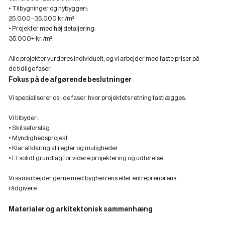
• Tilbygninger og nybyggeri:
25.000–35.000 kr./m²
• Projekter med høj detaljering:
35.000+ kr./m²
Alle projekter vurderes individuelt, og vi arbejder med faste priser på
de tidlige faser.
Fokus på de afgørende beslutninger
Vi specialiserer os i de faser, hvor projektets retning fastlægges.
Vi tilbyder:
‍• Skitseforslag
‍• Myndighedsprojekt
‍• Klar afklaring af regler og muligheder
• Et solidt grundlag for videre projektering og udførelse
Vi samarbejder gerne med bygherrens eller entreprenørens
rådgivere.
Materialer og arkitektonisk sammenhæng