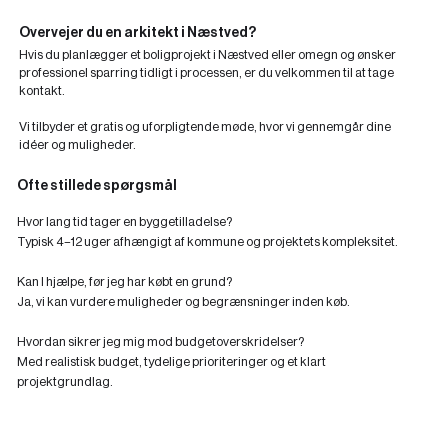
Overvejer du en arkitekt i Næstved?
Hvis du planlægger et boligprojekt i Næstved eller omegn og ønsker
professionel sparring tidligt i processen, er du velkommen til at tage
kontakt.
Vi tilbyder et gratis og uforpligtende møde, hvor vi gennemgår dine
idéer og muligheder.
Ofte stillede spørgsmål
Hvor lang tid tager en byggetilladelse?
‍Typisk 4–12 uger afhængigt af kommune og projektets kompleksitet.
Kan I hjælpe, før jeg har købt en grund?
‍Ja, vi kan vurdere muligheder og begrænsninger inden køb.
Hvordan sikrer jeg mig mod budgetoverskridelser?
Med realistisk budget, tydelige prioriteringer og et klart
projektgrundlag.