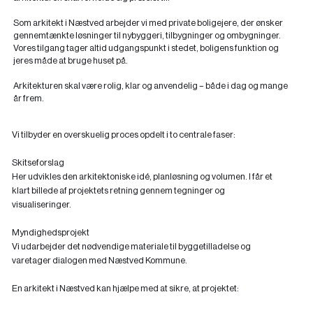
Som arkitekt i Næstved arbejder vi med private boligejere, der ønsker
gennemtænkte løsninger til nybyggeri, tilbygninger og ombygninger.
Vores tilgang tager altid udgangspunkt i stedet, boligens funktion og
jeres måde at bruge huset på.
Arkitekturen skal være rolig, klar og anvendelig – både i dag og mange
år frem.
Vi tilbyder en overskuelig proces opdelt i to centrale faser:
Skitseforslag
Her udvikles den arkitektoniske idé, planløsning og volumen. I får et
klart billede af projektets retning gennem tegninger og
visualiseringer.
Myndighedsprojekt
Vi udarbejder det nødvendige materiale til byggetilladelse og
varetager dialogen med Næstved Kommune.
En arkitekt i Næstved kan hjælpe med at sikre, at projektet: