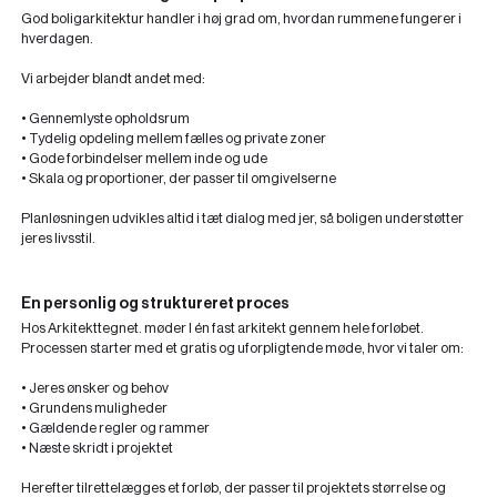
God boligarkitektur handler i høj grad om, hvordan rummene fungerer i
hverdagen.
Vi arbejder blandt andet med:
• Gennemlyste opholdsrum
• Tydelig opdeling mellem fælles og private zoner
• Gode forbindelser mellem inde og ude
• Skala og proportioner, der passer til omgivelserne
Planløsningen udvikles altid i tæt dialog med jer, så boligen understøtter
jeres livsstil.
En personlig og struktureret proces
Hos Arkitekttegnet. møder I én fast arkitekt gennem hele forløbet.
Processen starter med et gratis og uforpligtende møde, hvor vi taler om:
• Jeres ønsker og behov
• Grundens muligheder
• Gældende regler og rammer
• Næste skridt i projektet
Herefter tilrettelægges et forløb, der passer til projektets størrelse og