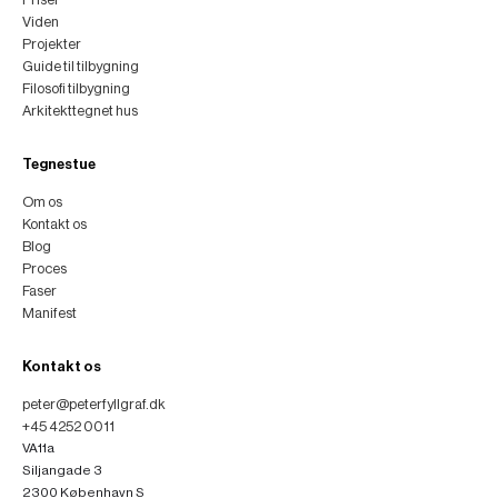
Viden
Projekter
Guide til tilbygning
Filosofi tilbygning
Arkitekttegnet hus
Tegnestue
Om os
Kontakt os
Blog
Proces
Faser
Manifest
Kontakt os
peter@peterfyllgraf.dk
+45 4252 0011
VA11a
Siljangade 3
2300 København S