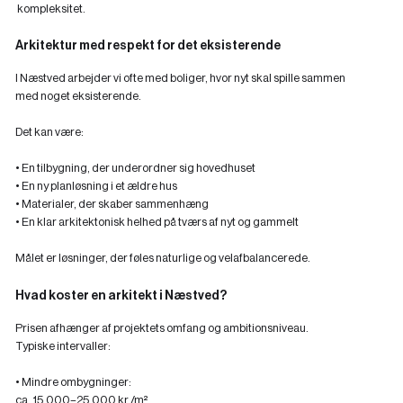
kompleksitet.
Arkitektur med respekt for det eksisterende
I Næstved arbejder vi ofte med boliger, hvor nyt skal spille sammen
med noget eksisterende.
Det kan være:
• En tilbygning, der underordner sig hovedhuset
• En ny planløsning i et ældre hus
• Materialer, der skaber sammenhæng
• En klar arkitektonisk helhed på tværs af nyt og gammelt
Målet er løsninger, der føles naturlige og velafbalancerede.
Hvad koster en arkitekt i Næstved?
Prisen afhænger af projektets omfang og ambitionsniveau.
Typiske intervaller:
• Mindre ombygninger:
ca. 15.000–25.000 kr./m²