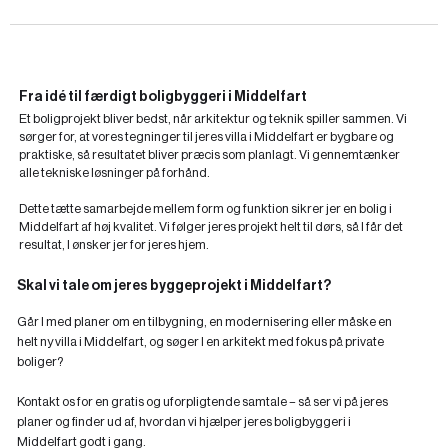
Fra idé til færdigt boligbyggeri i Middelfart
Et boligprojekt bliver bedst, når arkitektur og teknik spiller sammen. Vi
sørger for, at vores tegninger til jeres villa i Middelfart er bygbare og
praktiske, så resultatet bliver præcis som planlagt. Vi gennemtænker
alle tekniske løsninger på forhånd.
Dette tætte samarbejde mellem form og funktion sikrer jer en bolig i
Middelfart af høj kvalitet. Vi følger jeres projekt helt til dørs, så I får det
resultat, I ønsker jer for jeres hjem.
Skal vi tale om jeres byggeprojekt i Middelfart?
Går I med planer om en tilbygning, en modernisering eller måske en
helt ny villa i Middelfart, og søger I en arkitekt med fokus på private
boliger?
Kontakt os for en gratis og uforpligtende samtale – så ser vi på jeres
planer og finder ud af, hvordan vi hjælper jeres boligbyggeri i
Middelfart godt i gang.