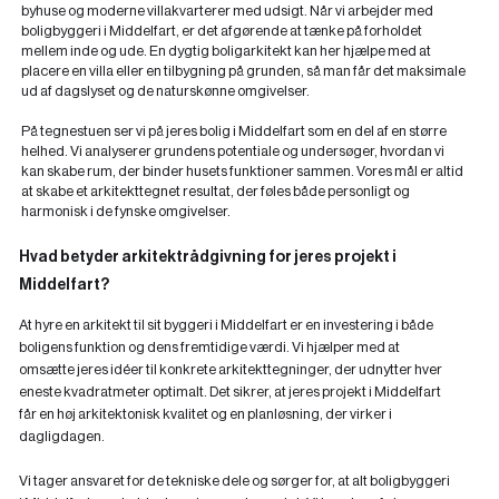
byhuse og moderne villakvarterer med udsigt. Når vi arbejder med
boligbyggeri i Middelfart, er det afgørende at tænke på forholdet
mellem inde og ude. En dygtig boligarkitekt kan her hjælpe med at
placere en villa eller en tilbygning på grunden, så man får det maksimale
ud af dagslyset og de naturskønne omgivelser.
På tegnestuen ser vi på jeres bolig i Middelfart som en del af en større
helhed. Vi analyserer grundens potentiale og undersøger, hvordan vi
kan skabe rum, der binder husets funktioner sammen. Vores mål er altid
at skabe et arkitekttegnet resultat, der føles både personligt og
harmonisk i de fynske omgivelser.
Hvad betyder arkitektrådgivning for jeres projekt i
Middelfart?
At hyre en arkitekt til sit byggeri i Middelfart er en investering i både
boligens funktion og dens fremtidige værdi. Vi hjælper med at
omsætte jeres idéer til konkrete arkitekttegninger, der udnytter hver
eneste kvadratmeter optimalt. Det sikrer, at jeres projekt i Middelfart
får en høj arkitektonisk kvalitet og en planløsning, der virker i
dagligdagen.
Vi tager ansvaret for de tekniske dele og sørger for, at alt boligbyggeri