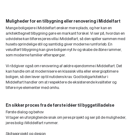
Muligheder for en tilbygning eller renovering i Middelfart
Mange boligejere i Middelfart ønsker mere plads, og her kan en
arkitekttegnet tilbygning gøre en markant forskel. Vi ser på, hvordan en
udvidelse kan tilføres jeres villa i Middelfart, så den spiller sammen med
husets oprindelige stil og samtidig giver moderne rumforløb. En
veludført tilbygning kan give boligen nyt liv og skabe de åbne rammer,
som moderne familier efterspørger.
Vi rådgiver også om renovering af ældre ejendomme i Middelfart. Det
kan handle om at modernisere en klassisk villa eller energioptimere
boligen, så den lever op til nutidens krav. God boligarkitektur i
Middelfart handler om at respektere de eksisterende kvaliteter og
tilføre nye elementer med omhu.
En sikker proces fra de første idéer til byggetilladelse
Første dialog og behov
Vi tager en uforpligtende snak om jeres projekt og ser på de muligheder,
jeres bolig i Middelfart rummer.
Skitseprojekt og design