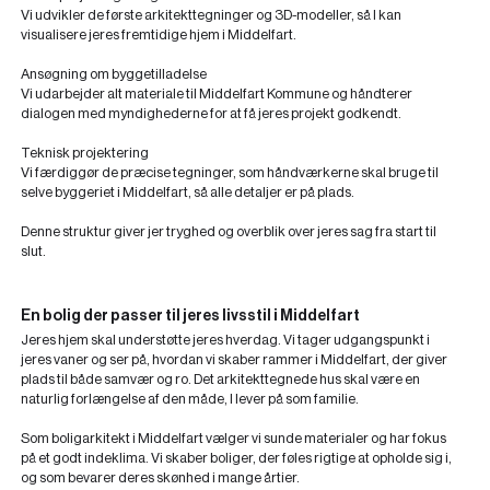
Vi udvikler de første arkitekttegninger og 3D-modeller, så I kan
visualisere jeres fremtidige hjem i Middelfart.
Ansøgning om byggetilladelse
Vi udarbejder alt materiale til Middelfart Kommune og håndterer
dialogen med myndighederne for at få jeres projekt godkendt.
Teknisk projektering
Vi færdiggør de præcise tegninger, som håndværkerne skal bruge til
selve byggeriet i Middelfart, så alle detaljer er på plads.
Denne struktur giver jer tryghed og overblik over jeres sag fra start til
slut.
En bolig der passer til jeres livsstil i Middelfart
Jeres hjem skal understøtte jeres hverdag. Vi tager udgangspunkt i
jeres vaner og ser på, hvordan vi skaber rammer i Middelfart, der giver
plads til både samvær og ro. Det arkitekttegnede hus skal være en
naturlig forlængelse af den måde, I lever på som familie.
Som boligarkitekt i Middelfart vælger vi sunde materialer og har fokus
på et godt indeklima. Vi skaber boliger, der føles rigtige at opholde sig i,
og som bevarer deres skønhed i mange årtier.