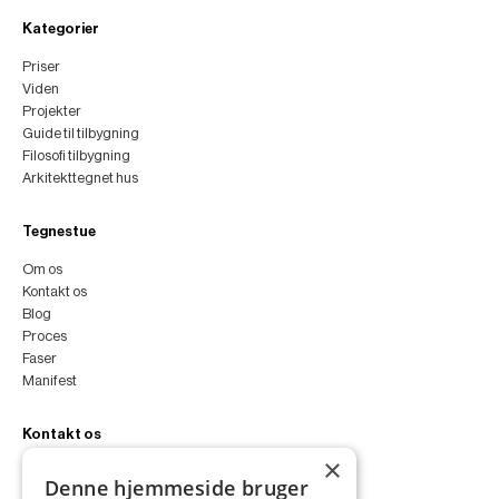
Kategorier
Priser
Viden
Projekter
Guide til tilbygning
Filosofi tilbygning
Arkitekttegnet hus
Tegnestue
Om os
Kontakt os
Blog
Proces
Faser
Manifest
Kontakt os
×
peter@peterfyllgraf.dk
Denne hjemmeside bruger
+45 4252 0011