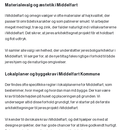
Materialevalg og æstetik i Middelfart
I Middelfart og omegn vælger vi ofte materialer af høj kvalitet, der
passer til områdets karakter og som patinerer smukt. Vi arbejder
meget med tegl, træ og zink, der falder naturligt ind i villakvartererne
i Middelfart. Det sikrer, at jeres arkitekttegnet projekt får et holdbart
og flot udtryk.
Vi samler alle valg i en helhed, der understøtter jeres boligarkitektur i
Middelfart. Vi sørger for, at de nye tiltag føles rigtige i forhold til både
jeres hjem og de naturlige omgivelser.
Lokalplaner og byggekrav i Middelfart Kommune
Der findes ofte specifikke regler i lokalplanerne for Middelfart, som
bestemmer, hvor meget og hvordan man må bygge. Der kan være
krav til både højden på huset og placeringen på grunden. Vi
undersøger altid disse forhold grundigt, før vi starter på de første
arkitekttegninger til jeres projekt i Middelfart.
Vi kender til de lokale krav i Middelfart, og det hjælper os med at
designe projekter, der har gode chancer for at blive godkendt hurtigt.