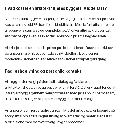
Hvad koster en arkitekt til jeres byggeri i Middelfart?
Når man planlægger et projekt, er det vigtigt at kende svaret på: hvad
koster en arkitekt? Prisen for arkitekthjælp i Middelfart afhænger helt
af opgavens størrelse og kompleksitet. Vi giver altid et klart og fast
estimat på opgaven, så I kender jeres bolig pris fra begyndelsen.
Vi arbejder ofte med faste priser på de indledende faser som skitser
og ansøgning om byggetilladelse i Middelfart. Det giver jer
økonomisk sikkerhed, før selve håndværkerarbejdet går i gang.
Faglig rådgivning og personlig kontakt
Vi lægger stor vægt på den tætte dialog og forklarer alle
arkitektoniske valg i et sprog, der er til at forstå. Det er vigtigt for os, at
I føler jer trygge gennem hele processen med jeres bolig i Middelfart,
fra de første streger på papiret til byggeriet står færdigt.
Vi fungerer som jeres faglige anker i Middelfart og svarer løbende på
spørgsmål om alt fra regler til valg af overflader og materialer. I står
aldrig alene med de svære valg i byggeprocessen.