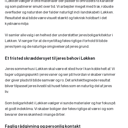
I Løkken vælger vi ofte materialer der passer til områdets rå karakter
og som patinerer smukt over tid. Vi arbejder meget med træ, robuste
overflader og natursten der falder naturligt ind i landskabet i Løkken.
Resultatet skal både være visuelt stærkt og teknisk holdbart i det
kystnære miljø.
Vi samler alle valg i en helhed der understøtter jeres boligarkitektur i
Løkken. Vi sørger for at de nye tiltag føles rigtige i forhold til både
jeres hjem og de naturlige omgivelser på jeres grund.
Et fristed skræddersyet til jeres behov i Løkken
Jeres sommerhus i Løkken skal være et sted hvor I kan koble helt af. Vi
tager udgangspunkt i jeres vaner og ser på hvordan vi skaber rammer
der giver plads til både samvær og ro. Det arkitekttegnede resultat
bliver tilpasset jeres livsstil så huset føles som en naturlig del af jeres
liv.
Som boligarkitekt i Løkken vælger vi sunde materialer og har fokus på
et godt indeklima. Vi skaber boliger der føles rigtige at være i og som
bevarer deres skønhed i mange årtier.
Faglig rådgivning og personlig kontakt