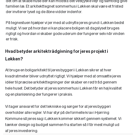
det om at skabe huse der kan modstå det vestjyske vejr og samtidig give
familien læ. Et arkitekttegnet sommerhus i Løkken skal være et fristed
der inviterer lyset og de åbne vidder indenfor.
På tegnestuen hjælper vi jer med at udnytte jeres grund i Løkken bedst
muligt. Vi ser på hvordan vi kan placere boligen så dagslyset bruges
rigtigt og hvordan vi skaber gode uderum der fungerer selv når vinden
er frisk.
Hvad betyder arkitektrådgivning for jeres projekt i
Løkken?
At bruge en boligarkitekt til jeres byggeri i Løkken sikrer at hver
kvadratmeter bliver udnyttet rigtigt. Vi hjælper med at omsætte jeres
idéer til præcise arkitekttegninger der skaber en rød tråd gennem
hele huset. Det betyder at jeres sommerhus i Løkken får en høj kvalitet
og en planløsning der fungerer i praksis.
Vi tager ansvaret for det tekniske og sørger for at jeres byggeri
overholder alle regler. Vi har styr på de formelle krav i Hjørring
Kommune så jeres sag i Løkken kommer sikkert gennem systemet. Vi
tænker design og budget sammen fra starten så I får mest muligt ud
af jeres investering.