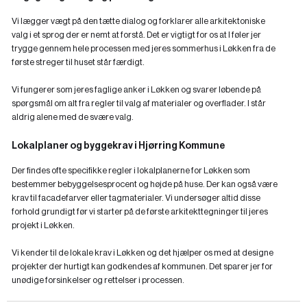
Vi lægger vægt på den tætte dialog og forklarer alle arkitektoniske
valg i et sprog der er nemt at forstå. Det er vigtigt for os at I føler jer
trygge gennem hele processen med jeres sommerhus i Løkken fra de
første streger til huset står færdigt.
Vi fungerer som jeres faglige anker i Løkken og svarer løbende på
spørgsmål om alt fra regler til valg af materialer og overflader. I står
aldrig alene med de svære valg.
Lokalplaner og byggekrav i Hjørring Kommune
Der findes ofte specifikke regler i lokalplanerne for Løkken som
bestemmer bebyggelsesprocent og højde på huse. Der kan også være
krav til facadefarver eller tagmaterialer. Vi undersøger altid disse
forhold grundigt før vi starter på de første arkitekttegninger til jeres
projekt i Løkken.
Vi kender til de lokale krav i Løkken og det hjælper os med at designe
projekter der hurtigt kan godkendes af kommunen. Det sparer jer for
unødige forsinkelser og rettelser i processen.