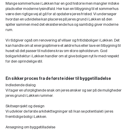
Mange sommerhuse i Løkken har en god historie men mangler måske
plads eller moderne lysindfald. Her kan en tilbygning til et sommerhus
være den rigtige vej at gå for at opdatere jeres fristed. Vi undersøger
hvordan en udvidelse kan placeres på jeres grund i Løkken så den
spiller sammen med det eksisterende hus og samtidig giver moderne
rum.
Vi rådgiver også om renovering af villaer og fritidsboliger i Løkken. Det
kan handle om at energioptimere et ældre hus eller lave en tilbygning til
huset så det passer til nutidens krav om store opholdsrum. God
boligarkitektur i Løkken handler om at give boligen nyt liv med respekt
for den oprindelige stil.
En sikker proces fra de første idéer til byggetilladelse
Indledende dialog
Vi tager en uforpligtende snak om jeres ønsker og ser på de muligheder
jeres grund i Løkken rummer.
Skitseprojekt og design
Vi udvikler de første arkitekttegninger så I kan se potentialet i jeres
fremtidige bolig i Løkken.
Ansøgning om byggetilladelse