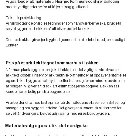
Vi udarbejder alt materiale til Hjørring Kommune og styrer dialogen
med myndighederne for at få jeres sag godkendt.
Teknisk projektering
Vi færdiggør de præcise tegninger som håndværkerne skal bruge til
selve byggeriet i Løkken så alt bliver udført korrekt.
Denne struktur giver jer tryghed gennem hele forløbet med jeres bolig i
Løkken.
Pris på et arkitekttegnet sommerhus i Løkken
Når man planlægger et projekt i Løkken er det vigtigt at vide hvad en
arkitekt koster. Prisen for arkitekthjælp afhænger af opgavens størrelse
og om I skal bygge et helt nyt hus eller har brug for en mindre udvidelse
af boligen. Vi giver altid et klart estimat på jeres opgave i Løkken så I
kender jeres bolig pris fra begyndelsen.
Vi arbejder ofte med faste priser på de indledende faser som skitser og
ansøgning om byggetilladelse. Det giver jer økonomisk sikkerhed før
selve håndværkerarbejdet går i gang med jeres boligbyggeri.
Materialevalg og æstetik i det nordjyske