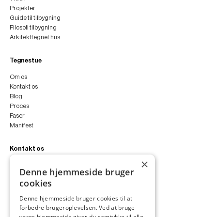
Projekter
Guide til tilbygning
Filosofi tilbygning
Arkitekttegnet hus
Tegnestue
Om os
Kontakt os
Blog
Proces
Faser
Manifest
Kontakt os
×
peter@peterfyllgraf.dk
Denne hjemmeside bruger
+45 4252 0011
cookies
VA11a
Siljangade 3
Denne hjemmeside bruger cookies til at
2300 København S
forbedre brugeroplevelsen. Ved at bruge
CVR 43060287
vores hjemmeside giver du samtykke til alle