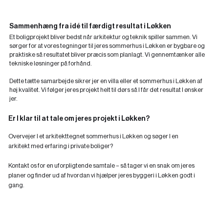
Sammenhæng fra idé til færdigt resultat i Løkken
Et boligprojekt bliver bedst når arkitektur og teknik spiller sammen. Vi
sørger for at vores tegninger til jeres sommerhus i Løkken er bygbare og
praktiske så resultatet bliver præcis som planlagt. Vi gennemtænker alle
tekniske løsninger på forhånd.
Dette tætte samarbejde sikrer jer en villa eller et sommerhus i Løkken af
høj kvalitet. Vi følger jeres projekt helt til dørs så I får det resultat I ønsker
jer.
Er I klar til at tale om jeres projekt i Løkken?
Overvejer I et arkitekttegnet sommerhus i Løkken og søger I en
arkitekt med erfaring i private boliger?
Kontakt os for en uforpligtende samtale – så tager vi en snak om jeres
planer og finder ud af hvordan vi hjælper jeres byggeri i Løkken godt i
gang.