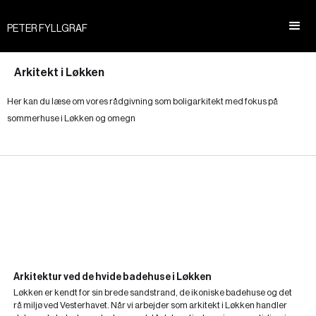
PETER FYLLGRAF
Arkitekt i Løkken
Her kan du læse om vores rådgivning som boligarkitekt med fokus på
sommerhuse i Løkken og omegn
Arkitektur ved de hvide badehuse i Løkken
Løkken er kendt for sin brede sandstrand, de ikoniske badehuse og det
rå miljø ved Vesterhavet. Når vi arbejder som arkitekt i Løkken handler