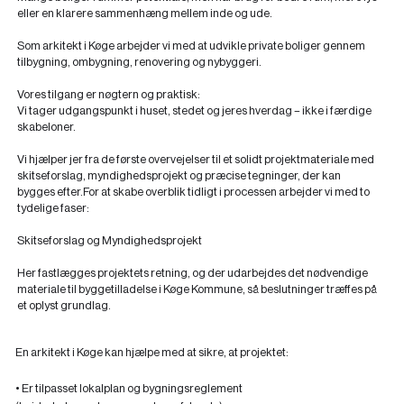
eller en klarere sammenhæng mellem inde og ude.
Som arkitekt i Køge arbejder vi med at udvikle private boliger gennem
tilbygning, ombygning, renovering og nybyggeri.
Vores tilgang er nøgtern og praktisk:
Vi tager udgangspunkt i huset, stedet og jeres hverdag – ikke i færdige
skabeloner.
Vi hjælper jer fra de første overvejelser til et solidt projektmateriale med
skitseforslag, myndighedsprojekt og præcise tegninger, der kan
bygges efter.For at skabe overblik tidligt i processen arbejder vi med to
tydelige faser:
Skitseforslag og Myndighedsprojekt
Her fastlægges projektets retning, og der udarbejdes det nødvendige
materiale til byggetilladelse i Køge Kommune, så beslutninger træffes på
et oplyst grundlag.
En arkitekt i Køge kan hjælpe med at sikre, at projektet:
• Er tilpasset lokalplan og bygningsreglement