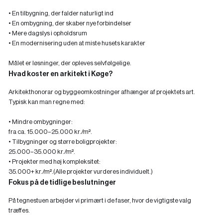
• En tilbygning, der falder naturligt ind
• En ombygning, der skaber nye forbindelser
• Mere dagslys i opholdsrum
• En modernisering uden at miste husets karakter
Målet er løsninger, der opleves selvfølgelige.
Hvad koster en arkitekt i Køge?
Arkitekthonorar og byggeomkostninger afhænger af projektets art.
Typisk kan man regne med:
• Mindre ombygninger:
fra ca. 15.000–25.000 kr./m².
• Tilbygninger og større boligprojekter:
25.000–35.000 kr./m².
• Projekter med høj kompleksitet:
35.000+ kr./m².(Alle projekter vurderes individuelt.)
Fokus på de tidlige beslutninger
På tegnestuen arbejder vi primært i de faser, hvor de vigtigste valg
træffes.