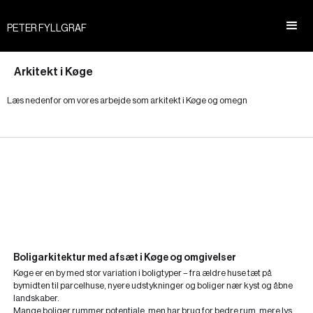
PETER FYLLGRAF
Arkitekt i Køge
Læs nedenfor om vores arbejde som arkitekt i Køge og omegn
Boligarkitektur med afsæt i Køge og omgivelser
Køge er en by med stor variation i boligtyper – fra ældre huse tæt på
bymidten til parcelhuse, nyere udstykninger og boliger nær kyst og åbne
landskaber.
Mange boliger rummer potentiale, men har brug for bedre rum, mere lys