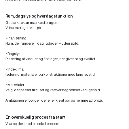
Rum, dagslys og hverdagsfunktion
God arkitektur mærkes i brugen.
Vi har særligt fokus på:
• Planløsning
Rum, der fungerer i dagligdagen – uden spild.
• Dagslys
Placering af vinduer og åbninger, der giver ro og kvalitet.
• Indeklima
Isolering, materialer og konstruktioner med lang levetid.
• Materialer
Valg, der passer til huset og kræver begrænset vedligehold.
Ambitionen er boliger, der er enkle at bo i og nemme at forstå.
En overskuelig proces fra start
Vi arbejder med en enkel proces: