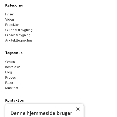
Kategorier
Priser
Viden
Projekter
Guide til tilbygning
Filosofi tilbygning
Arkitekttegnet hus
Tegnestue
Om os
Kontakt os
Blog
Proces
Faser
Manifest
Kontakt os
×
peter@peterfyllgraf.dk
Denne hjemmeside bruger
+45 4252 0011