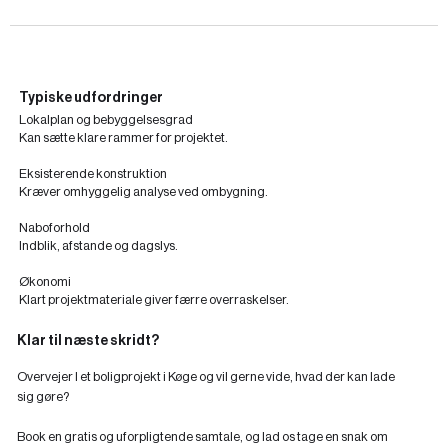
Typiske udfordringer
Lokalplan og bebyggelsesgrad
Kan sætte klare rammer for projektet.
Eksisterende konstruktion
Kræver omhyggelig analyse ved ombygning.
Naboforhold
Indblik, afstande og dagslys.
Økonomi
Klart projektmateriale giver færre overraskelser.
Klar til næste skridt?
Overvejer I et boligprojekt i Køge og vil gerne vide, hvad der kan lade
sig gøre?
Book en gratis og uforpligtende samtale, og lad os tage en snak om