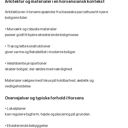
Arkitektur og materialer i en horsensiansk kontekst
Arkitekturen i Horsens spænder fra klassiske parcelhuse til nyere
boligområder.
• Murværk og robuste materialer
passer godt til byens eksisterende boligmasse.
• Træ og lette konstruktioner
giver varme og fleksibilitet i moderne boliger.
• Velafstemte proportioner
skaber boliger, der ældes med værdighed.
Materialer vælges med fokus på holdbarhed, æstetik og
vedligeholdelse.
Overvejelser og typiske forhold i Horsens
• Lokalplaner
kan regulere tagform, højde og placering på grunden.
• Eksisterende bebyggelse