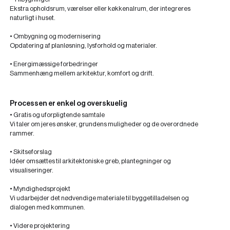
Ekstra opholdsrum, værelser eller køkkenalrum, der integreres
naturligt i huset.
• Ombygning og modernisering
Opdatering af planløsning, lysforhold og materialer.
• Energimæssige forbedringer
Sammenhæng mellem arkitektur, komfort og drift.
Processen er enkel og overskuelig
• Gratis og uforpligtende samtale
Vi taler om jeres ønsker, grundens muligheder og de overordnede
rammer.
• Skitseforslag
Idéer omsættes til arkitektoniske greb, plantegninger og
visualiseringer.
• Myndighedsprojekt
Vi udarbejder det nødvendige materiale til byggetilladelsen og
dialogen med kommunen.
• Videre projektering