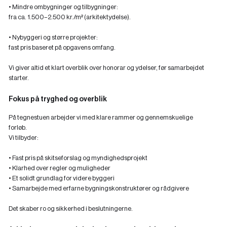
• Mindre ombygninger og tilbygninger:
fra ca. 1.500–2.500 kr./m² (arkitektydelse).
• Nybyggeri og større projekter:
fast pris baseret på opgavens omfang.
Vi giver altid et klart overblik over honorar og ydelser, før samarbejdet
starter.
Fokus på tryghed og overblik
På tegnestuen arbejder vi med klare rammer og gennemskuelige
forløb.
Vi tilbyder:
• Fast pris på skitseforslag og myndighedsprojekt
• Klarhed over regler og muligheder
• Et solidt grundlag for videre byggeri
• Samarbejde med erfarne bygningskonstruktører og rådgivere
Det skaber ro og sikkerhed i beslutningerne.