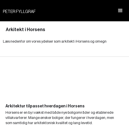
PETER FYLLGRAF
Arkitekt i Horsens
Læs nedenfor om vores ydelser som arkitekt i Horsens og omegn
Arkitektur tilpasset hverdagen i Horsens
Horsens er en by i vækst med både nye boligområder og etablerede
villakvarterer. Mange ønsker boliger, der fungerer i hverdagen, men
som samtidig har arkitektonisk kvalitet og lang levetid.