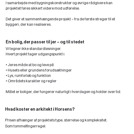
I samarbejde med bygningskonstruktør og øvrige rådgivere kan
projektet føres sikkert videre mod udførelse.
Det giver et sammenhængende projekt – fra de første streger til et
byggeri, der kan realiseres.
En bolig, der passer til jer – og til stedet
Vi tegner ikke standardløsninger.
Hvert projekt tager udgangspunkt i:
• Jeres måde at bo og leve på
• Husets eller grundens forudsætninger
• Lys, rumforløb og funktion
• Områdets karakter og regler
Målet er boliger, der fungerer naturligt i hverdagen og holder over tid.
Hvad koster en arkitekt i Horsens?
Prisen afhænger af projektets type, størrelse og kompleksitet.
Som tommelfingerregel: