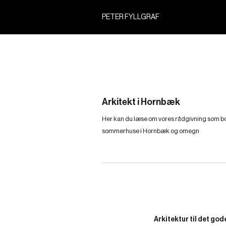
PETER FYLLGRAF
Arkitekt i Hornbæk
Her kan du læse om vores rådgivning som bo
sommerhuse i Hornbæk og omegn
Arkitektur til det god