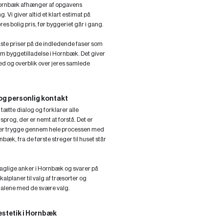
Hornbæk afhænger af opgavens
 Vi giver altid et klart estimat på
res bolig pris, før byggeriet går i gang.
aste priser på de indledende faser som
m byggetilladelse i Hornbæk. Det giver
ed og overblik over jeres samlede
og personlig kontakt
tætte dialog og forklarer alle
 sprog, der er nemt at forstå. Det er
ler jer trygge gennem hele processen med
æk, fra de første streger til huset står
faglige anker i Hornbæk og svarer på
kalplaner til valg af træsorter og
ig alene med de svære valg.
æstetik i Hornbæk