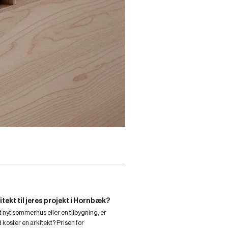
tekt til jeres projekt i Hornbæk?
nyt sommerhus eller en tilbygning, er
d koster en arkitekt? Prisen for