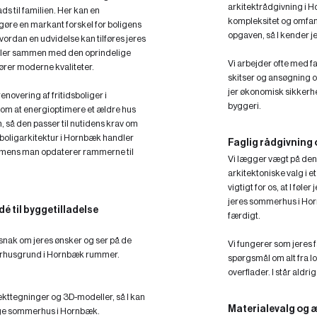
arkitektrådgivning i 
ds til familien. Her kan en
kompleksitet og omfang.
 gøre en markant forskel for boligens
opgaven, så I kender je
vordan en udvidelse kan tilføres jeres
iller sammen med den oprindelige
Vi arbejder ofte med f
fører moderne kvaliteter.
skitser og ansøgning o
jer økonomisk sikkerh
enovering af fritidsboliger i
byggeri.
om at energioptimere et ældre hus
, så den passer til nutidens krav om
boligarkitektur i Hornbæk handler
Faglig rådgivning 
, mens man opdaterer rammerne til
Vi lægger vægt på den 
arkitektoniske valg i et
vigtigt for os, at I fø
jeres sommerhus i Hornb
dé til byggetilladelse
færdigt.
 snak om jeres ønsker og ser på de
Vi fungerer som jeres 
erhusgrund i Hornbæk rummer.
spørgsmål om alt fra lo
overflader. I står aldr
tekttegninger og 3D-modeller, så I kan
Materialevalg og 
dige sommerhus i Hornbæk.