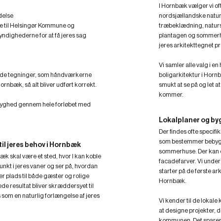
I Hornbæk vælger vi oft
delse
nordsjællandske natur
le til Helsingør Kommune og
træbeklædning, naturste
yndighederne for at få jeres sag
plantagen og sommerhu
jeres arkitekttegnet pro
Vi samler alle valg i e
rede tegninger, som håndværkerne
boligarkitektur i Hornb
Hornbæk, så alt bliver udført korrekt.
smukt at se på og let a
kommer.
 tryghed gennem hele forløbet med
Lokalplaner og by
Der findes ofte specifi
som bestemmer bebygg
 til jeres behov i Hornbæk
sommerhuse. Der kan og
 skal være et sted, hvor I kan koble
facadefarver. Vi unders
unkt i jeres vaner og ser på, hvordan
starter på de første ark
r plads til både gæster og rolige
Hornbæk.
de resultat bliver skræddersyet til
les som en naturlig forlængelse af jeres
Vi kender til de lokal
at designe projekter, 
kommunen. Det sparer j