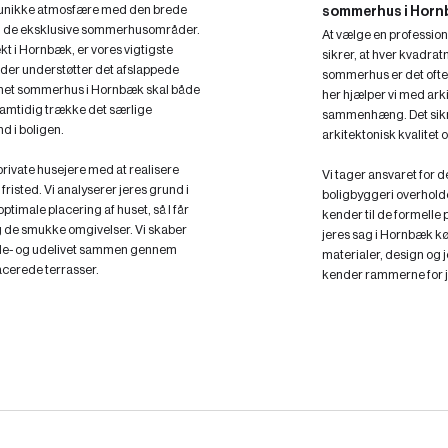
n unikke atmosfære med den brede
sommerhus i Hor
g de eksklusive sommerhusområder.
At vælge en professione
kt i Hornbæk, er vores vigtigste
sikrer, at hver kvadratm
der understøtter det afslappede
sommerhus er det ofte 
gnet sommerhus i Hornbæk skal både
her hjælper vi med ark
samtidig trække det særlige
sammenhæng. Det sikrer
nd i boligen.
arkitektonisk kvalitet
private husejere med at realisere
Vi tager ansvaret for de
isted. Vi analyserer jeres grund i
boligbyggeri overholde
ptimale placering af huset, så I får
kender til de formelle
g de smukke omgivelser. Vi skaber
jeres sag i Hornbæk kør
inde- og udelivet sammen gennem
materialer, design og 
acerede terrasser.
kender rammerne for j