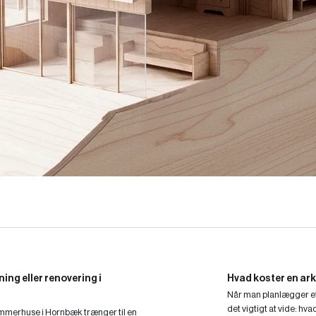
ning eller renovering i
Hvad koster en arki
Når man planlægger et 
det vigtigt at vide: hva
mmerhuse i Hornbæk trænger til en