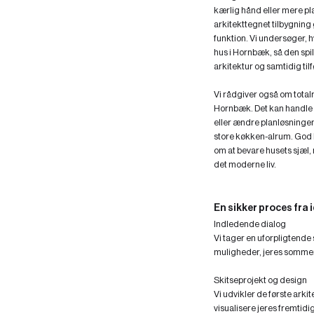
kærlig hånd eller mere pla
arkitekttegnet tilbygning
funktion. Vi undersøger, h
hus i Hornbæk, så den sp
arkitektur og samtidig til
Vi rådgiver også om totalr
Hornbæk. Det kan handle 
eller ændre planløsningen
store køkken-alrum. God 
om at bevare husets sjæl
det moderne liv.
En sikker proces fra i
Indledende dialog
Vi tager en uforpligtende
muligheder, jeres somm
Skitseprojekt og design
Vi udvikler de første arki
visualisere jeres fremti