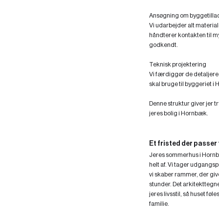
Ansøgning om byggetilla
Vi udarbejder alt materia
håndterer kontakten til m
godkendt.
Teknisk projektering
Vi færdiggør de detalje
skal bruge til byggeriet i 
Denne struktur giver jer
jeres bolig i Hornbæk.
Et fristed der passer
Jeres sommerhus i Hornbæk
helt af. Vi tager udgangsp
vi skaber rammer, der give
stunder. Det arkitekttegne
jeres livsstil, så huset fø
familie.