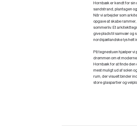
Hornbæk er kendt for si
sandstrand, plantagen o
Når vi arbejder som arkite
opgave at skabe rammer, 
sommerliv. Et arkitektte
give plads til samvær og 
nordsjællandske lys helt i
På tegnestuen hjælper vi 
drømmen om et moderne fr
Hornbæk for at finde den o
mest muligt ud af solen o
rum, der visuelt binder 
store glaspartier og velpl