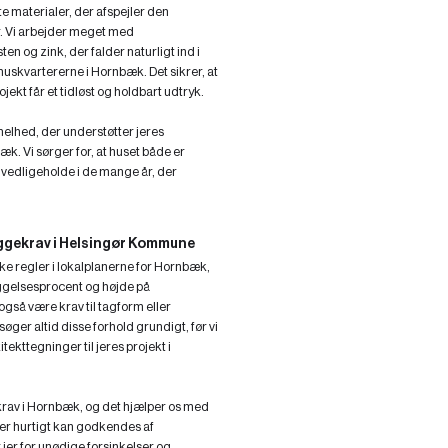
e materialer, der afspejler den
. Vi arbejder meget med
n og zink, der falder naturligt ind i
skvartererne i Hornbæk. Det sikrer, at
jekt får et tidløst og holdbart udtryk.
n helhed, der understøtter jeres
æk. Vi sørger for, at huset både er
t vedligeholde i de mange år, der
ggekrav i Helsingør Kommune
kke regler i lokalplanerne for Hornbæk,
elsesprocent og højde på
så være krav til tagform eller
øger altid disse forhold grundigt, før vi
itekttegninger til jeres projekt i
e krav i Hornbæk, og det hjælper os med
der hurtigt kan godkendes af
er for unødige forsinkelser og