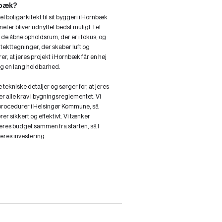
nbæk?
l boligarkitekt til sit byggeri i Hornbæk
eter bliver udnyttet bedst muligt. I et
de åbne opholdsrum, der er i fokus, og
itekttegninger, der skaber luft og
, at jeres projekt i Hornbæk får en høj
 og en lang holdbarhed.
 tekniske detaljer og sørger for, at jeres
r alle krav i bygningsreglementet. Vi
 procedurer i Helsingør Kommune, så
er sikkert og effektivt. Vi tænker
jeres budget sammen fra starten, så I
eres investering.