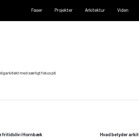
Faser
Projekter
Arkitektur
Viden
ligarkitekt med særligt fokus på
e fritidsliv i Hornbæk
Hvad betyder arkit