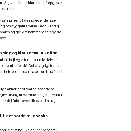
plan. Vi giver altid et klart bud på opgaven
 fra start.
 faste priser på de indledende faser
ng om byggetilladelse. Det giver dig
omien og gør det nemmere at tage de
løbet.
ivning og klar kommunikation
akt højt og vi forklarer alle dele af
er nemt at forstå. Det er vigtigt for os at
m hele processen fra de første idéer til
.
glige anker og vi svarer løbende på
gler til valg af overflader og materialer.
d har det fulde overblik over din sag.
til i det nordsjællandske
terialer af høj kvalitet der passer til