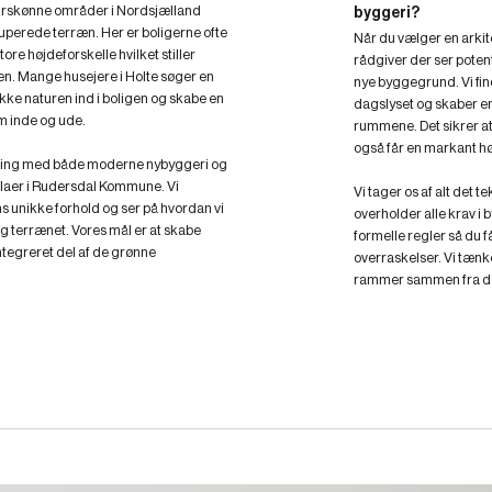
turskønne områder i Nordsjælland
byggeri?
uperede terræn. Her er boligerne ofte
Når du vælger en arkitek
re højdeforskelle hvilket stiller
rådgiver der ser potent
ren. Mange husejere i Holte søger en
nye byggegrund. Vi fi
ække naturen ind i boligen og skabe en
dagslyset og skaber
m inde og ude.
rummene. Det sikrer at
også får en markant høj
aring med både moderne nybyggeri og
illaer i Rudersdal Kommune. Vi
Vi tager os af alt det t
 unikke forhold og ser på hvordan vi
overholder alle krav i 
g terrænet. Vores mål er at skabe
formelle regler så du 
ntegreret del af de grønne
overraskelser. Vi tæn
rammer sammen fra de 