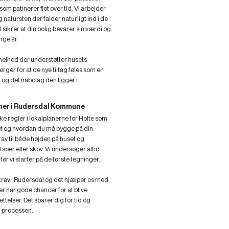
m patinerer flot over tid. Vi arbejder
natursten der falder naturligt ind i de
sikrer at din bolig bevarer sin værdi og
nge år.
n helhed der understøtter husets
ørger for at de nye tiltag føles som en
g og det nabolag den ligger i.
aner i Rudersdal Kommune
kke regler i lokalplanerne for Holte som
 og hvordan du må bygge på din
av til både højden på huset og
l søer eller skov. Vi undersøger altid
før vi starter på de første tegninger.
 krav i Rudersdal og det hjælper os med
er har gode chancer for at blive
telser. Det sparer dig for tid og
 processen.