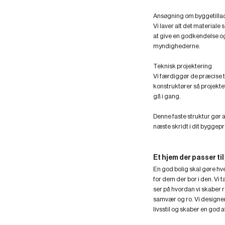
Ansøgning om byggetilla
Vi laver alt det materia
at give en godkendelse og 
myndighederne.
Teknisk projektering
Vi færdiggør de præcise
konstruktører så projektet
gå i gang.
Denne faste struktur gør a
næste skridt i dit byggepr
Et hjem der passer til 
En god bolig skal gøre h
for dem der bor i den. Vi
ser på hvordan vi skaber 
samvær og ro. Vi designer
livsstil og skaber en god 