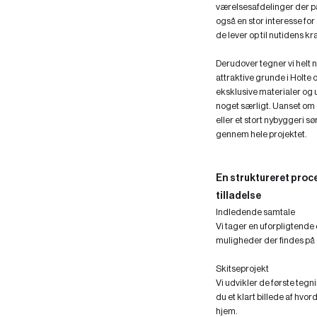
værelsesafdelinger der pass
også en stor interesse fo
de lever op til nutidens kr
Derudover tegner vi helt n
attraktive grunde i Holte 
eksklusive materialer og u
noget særligt. Uanset o
eller et stort nybyggeri sø
gennem hele projektet.
En struktureret proces
tilladelse
Indledende samtale
Vi tager en uforpligtende
muligheder der findes på 
Skitseprojekt
Vi udvikler de første tegn
du et klart billede af hvor
hjem.