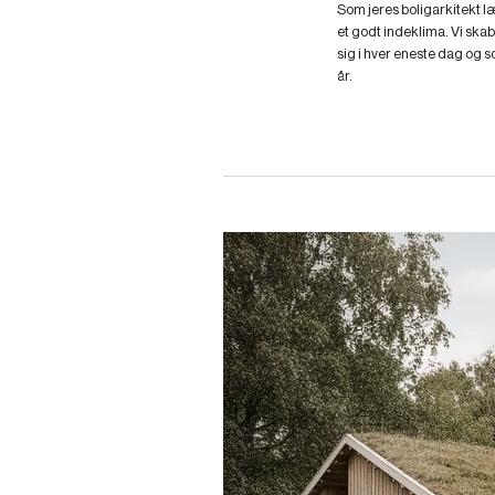
Som jeres boligarkitekt l
et godt indeklima. Vi skab
sig i hver eneste dag og
år.