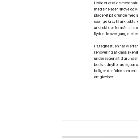
Holte er et af de mest na
med sine søer, skove og k
placeret på grunde med sto
særlige krav til arkitektu
arkitekt der formår at tr
flydende overgang melle
På tegnestuen har vi erf
renovering af klassiske v
undersøger altid grundens
bedst udnytter udsigten o
boliger der føles som en i
omgivelser.