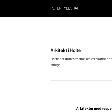
PETER FYLLGRAF
Arkitekt i Holte
Her finder du information om vores arbejde so
omegn
Arkitektur med respek