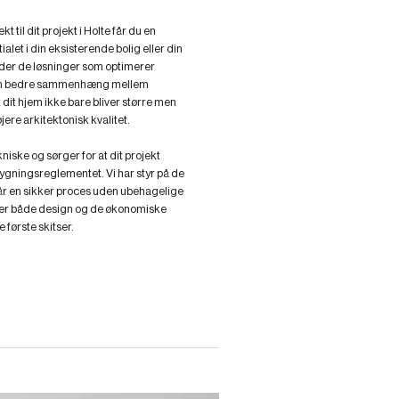
t til dit projekt i Holte får du en
ialet i din eksisterende bolig eller din
nder de løsninger som optimerer
 en bedre sammenhæng mellem
 dit hjem ikke bare bliver større men
ere arkitektonisk kvalitet.
ekniske og sørger for at dit projekt
bygningsreglementet. Vi har styr på de
får en sikker proces uden ubehagelige
ker både design og de økonomiske
første skitser.