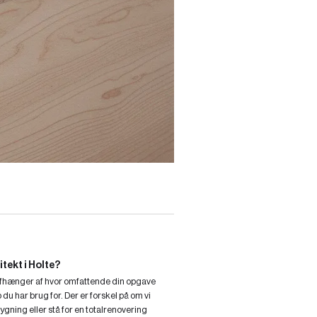
tekt i Holte?
 afhænger af hvor omfattende din opgave
du har brug for. Der er forskel på om vi
bygning eller stå for en totalrenovering