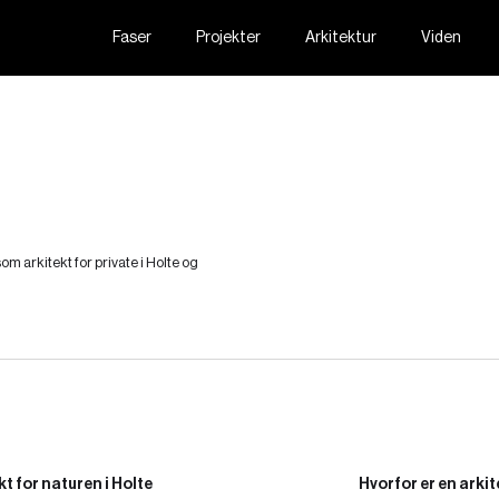
Faser
Projekter
Arkitektur
Viden
m arkitekt for private i Holte og
t for naturen i Holte
Hvorfor er en arkit