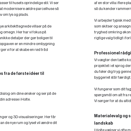
er til husets oprindelige stil. Vi ser
af en stor villa i flere 
r at modernisere ældre parcelhuse så
så du kender rammerne
av om lys og plads.
Vi arbejder typisk med
ye arkitekttegnede villaer på de
som skitser og ansøgni
og omegn. Her har vi fokus på
tryghed omkring økon
nikke detaljer der gør boligen til
rigtige valg tidligt i for
m opgaven er en mindre ombygning
rger vi for at skabe en rød tråd
Professionel rådg
Vi vægter den tætte kont
projektet i et sprog der 
du føler dig tryg genne
 fra de første idéer til
byggeriet står færdigt
Vi fungerer som dit fa
 dialog om dine ønsker og ser på de
spørgsmål om alt fra re
din adresse i Holte.
Vi sørger for at du alti
Materialevalg og s
inger og 3D-visualiseringer. Her får
dan de nye rum og lyset vil ændre dit
landskab
I Holte vælger vi ofte ma