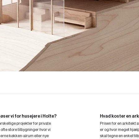
øser vi for husejere i Holte?
Hvad koster en arki
skellige projekter for private
Prisen for en arkitekt
ofte store tilbygninger hvor vi
er og hvor meget hjælp 
erne køkken-alrum eller nye
skal tegne en enkel til