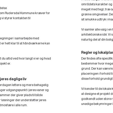
områdets karakter og so
delse
meget med tegl, træ og 
le som Rudersdal Kommune kræver for
grønne omgivelser. Det 
vi styrer kontakten til
sit smukke udtryk i ma
Vi samler alle valg i e
arkitektoniske idé. Vi s
 tegninger i samarbejde med
naturlig del af din boli
 er helt klar til at håndværkerne kan
Regler og lokalpl
t du altid ved hvor langt vi er og hvad
Der findes ofte specifi
ojekt er.
bestemmer hvor meget
grund. Der kan være kr
placeringen i forhold ti
disse forhold grundigt 
jeres daglige liv
verdagen lettere og mere behagelig
Vi kender til de lokale
 tager udgangspunkt i jeres vaner og
at designe et projekt d
rammer der giver plads til både
godkendt uden store ret
 løsninger der understøtter jeres
unødige bekymringer i
atmosfære i alle rum.