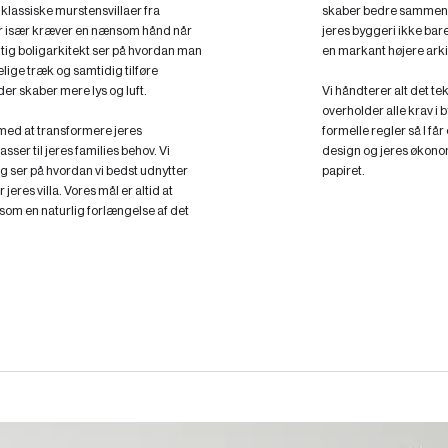
assiske murstensvillaer fra
skaber bedre sammenh
ver især kræver en nænsom hånd når
jeres byggeri ikke bar
tig boligarkitekt ser på hvordan man
en markant højere arkit
lige træk og samtidig tilføre
er skaber mere lys og luft.
Vi håndterer alt det te
overholder alle krav i 
med at transformere jeres
formelle regler så I få
ser til jeres families behov. Vi
design og jeres økonom
 ser på hvordan vi bedst udnytter
papiret.
eres villa. Vores mål er altid at
 som en naturlig forlængelse af det