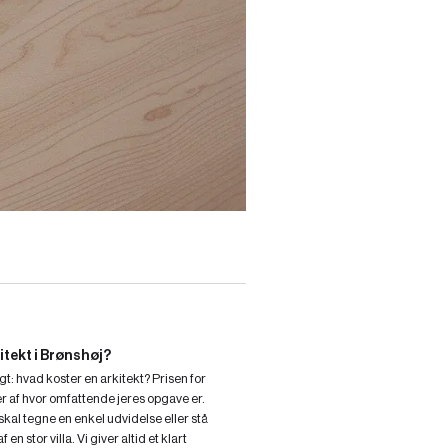
itekt i Brønshøj?
t: hvad koster en arkitekt? Prisen for
 af hvor omfattende jeres opgave er.
 skal tegne en enkel udvidelse eller stå
 en stor villa. Vi giver altid et klart