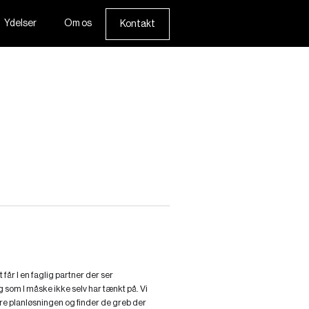
Ydelser
Om os
Kontakt
 får I en faglig partner der ser
g som I måske ikke selv har tænkt på. Vi
re planløsningen og finder de greb der