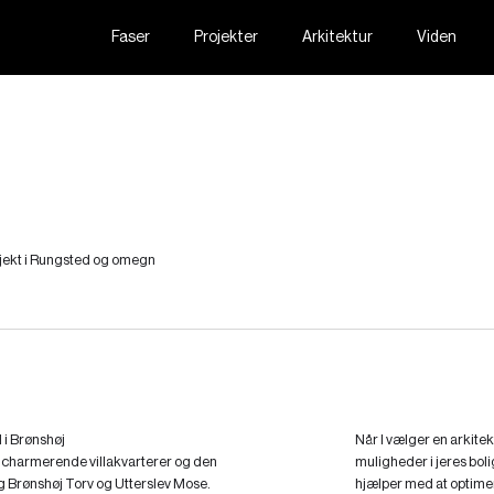
Faser
Projekter
Arkitektur
Viden
rojekt i Rungsted og omegn
 i Brønshøj
Når I vælger en arkitekt
e charmerende villakvarterer og den
muligheder i jeres boli
 Brønshøj Torv og Utterslev Mose.
hjælper med at optime