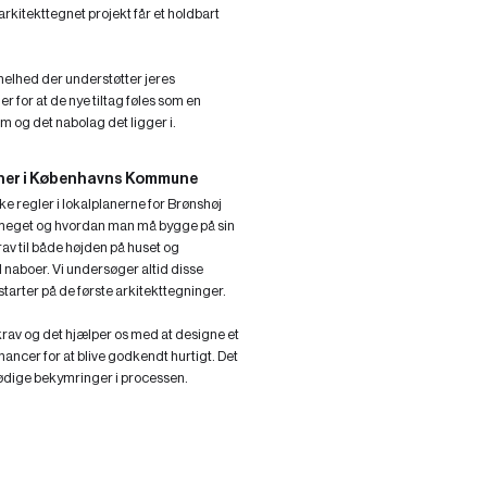
s arkitekttegnet projekt får et holdbart
n helhed der understøtter jeres
er for at de nye tiltag føles som en
em og det nabolag det ligger i.
aner i Københavns Kommune
kke regler i lokalplanerne for Brønshøj
eget og hvordan man må bygge på sin
av til både højden på huset og
il naboer. Vi undersøger altid disse
 starter på de første arkitekttegninger.
 krav og det hjælper os med at designe et
ancer for at blive godkendt hurtigt. Det
unødige bekymringer i processen.