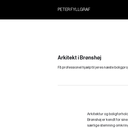
PETER FYLLGRAF
Arkitekt i Brønshøj
Få professionel hjælp til jeres næste boligp
Arkitektur og boligforhold
Brønshøj er kendt for sin
særlige stemning omkring