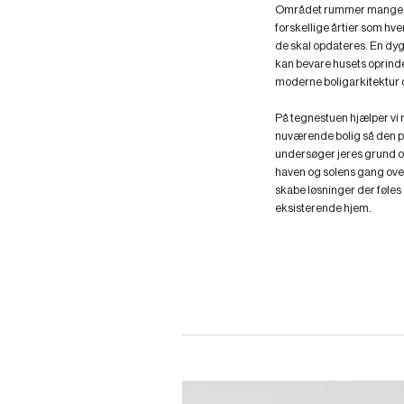
Området rummer mange kl
forskellige årtier som h
de skal opdateres. En dyg
kan bevare husets oprinde
moderne boligarkitektur d
På tegnestuen hjælper vi 
nuværende bolig så den pas
undersøger jeres grund og
haven og solens gang over j
skabe løsninger der føles
eksisterende hjem.