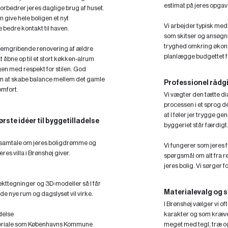
estimat på jeres opgave 
rbedrer jeres daglige brug af huset.
 give hele boligen et nyt
Vi arbejder typisk med
e bedre kontakt til haven.
som skitser og ansøgni
tryghed omkring økon
nemgribende renovering af ældre
planlægge budgettet fo
 åbne op til et stort køkken-alrum
gen med respekt for stilen. God
om at skabe balance mellem det gamle
Professionel rådg
mfort.
Vi vægter den tætte dial
processen i et sprog der
at I føler jer trygge ge
rste idéer til byggetilladelse
byggeriet står færdigt
e samtale om jeres boligdrømme og
Vi fungerer som jeres 
res villa i Brønshøj giver.
spørgsmål om alt fra reg
jeres bolig. Vi sørger f
tekttegninger og 3D-modeller så I får
Materialevalg og st
 de nye rum og dagslyset vil virke.
I Brønshøj vælger vi of
delse
karakter og som kræve
ateriale som Københavns Kommune
meget med tegl, træ og