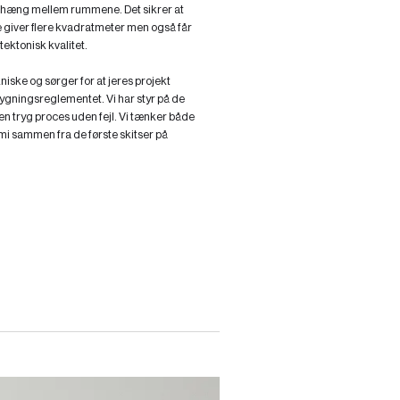
æng mellem rummene. Det sikrer at
e giver flere kvadratmeter men også får
ektonisk kvalitet.
kniske og sørger for at jeres projekt
bygningsreglementet. Vi har styr på de
r en tryg proces uden fejl. Vi tænker både
i sammen fra de første skitser på