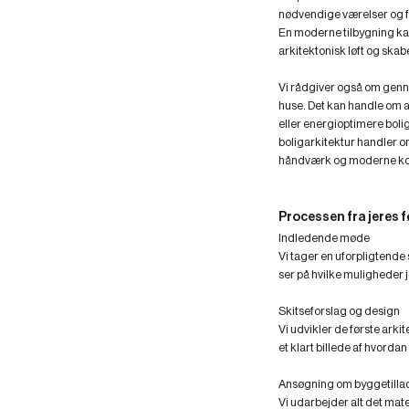
nødvendige værelser og fo
En moderne tilbygning kan
arkitektonisk løft og skab
Vi rådgiver også om gen
huse. Det kan handle om at
eller energioptimere boli
boligarkitektur handler 
håndværk og moderne ko
Processen fra jeres fø
Indledende møde
Vi tager en uforpligtend
ser på hvilke muligheder je
Skitseforslag og design
Vi udvikler de første arki
et klart billede af hvordan
Ansøgning om byggetilla
Vi udarbejder alt det m