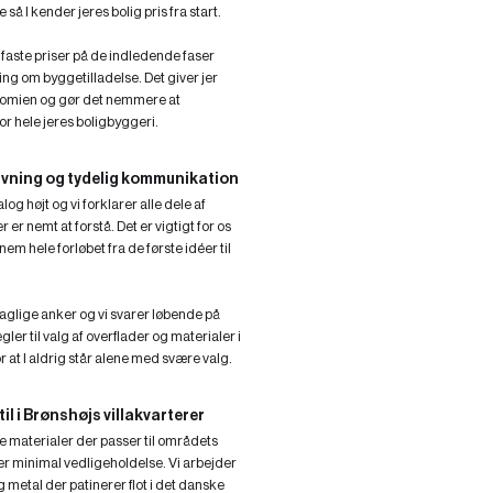
så I kender jeres bolig pris fra start.
 faste priser på de indledende faser
ng om byggetilladelse. Det giver jer
omien og gør det nemmere at
r hele jeres boligbyggeri.
ivning og tydelig kommunikation
og højt og vi forklarer alle dele af
 er nemt at forstå. Det er vigtigt for os
nnem hele forløbet fra de første idéer til
.
faglige anker og vi svarer løbende på
ler til valg af overflader og materialer i
or at I aldrig står alene med svære valg.
il i Brønshøjs villakvarterer
te materialer der passer til områdets
r minimal vedligeholdelse. Vi arbejder
 metal der patinerer flot i det danske