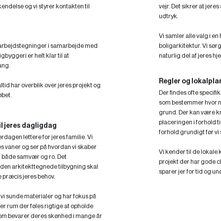
endelse og vi styrer kontakten til
vejr. Det sikrer at jere
udtryk.
Vi samler alle valg i e
 arbejdstegninger i samarbejde med
boligarkitektur. Vi sørg
gbyggeri er helt klar til at
naturlig del af jeres hj
ang.
Regler og lokalpl
altid har overblik over jeres projekt og
Der findes ofte specifi
øbet.
som bestemmer hvor m
grund. Der kan være kr
placeringen i forhold t
il jeres dagligdag
forhold grundigt før vi
rdagen lettere for jeres familie. Vi
s vaner og ser på hvordan vi skaber
Vi kender til de lokale
l både samvær og ro. Det
projekt der har gode ch
 den arkitekttegnede tilbygning skal
sparer jer for tid og 
e præcis jeres behov.
vi sunde materialer og har fokus på
er rum der føles rigtige at opholde
 som bevarer deres skønhed i mange år