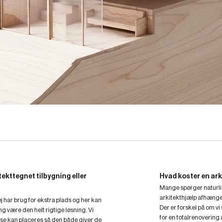
ekttegnet tilbygning eller
Hvad koster en ark
Mange spørger naturlig
arkitekthjælp afhænger
 har brug for ekstra plads og her kan
Der er forskel på om vi
ng være den helt rigtige løsning. Vi
for en totalrenovering af
se kan placeres så den både giver de