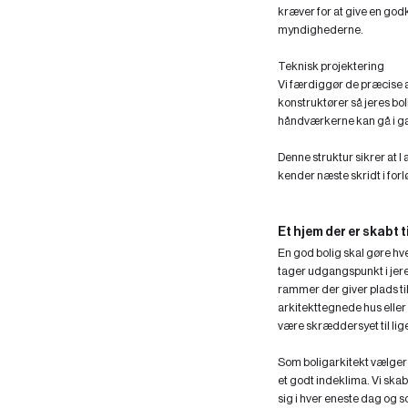
kræver for at give en godk
myndighederne.
Teknisk projektering
Vi færdiggør de præcise
konstruktører så jeres boli
håndværkerne kan gå i g
Denne struktur sikrer at I 
kender næste skridt i forl
Et hjem der er skabt t
En god bolig skal gøre hve
tager udgangspunkt i jere
rammer der giver plads ti
arkitekttegnede hus eller
være skræddersyet til lig
Som boligarkitekt vælger 
et godt indeklima. Vi skab
sig i hver eneste dag og