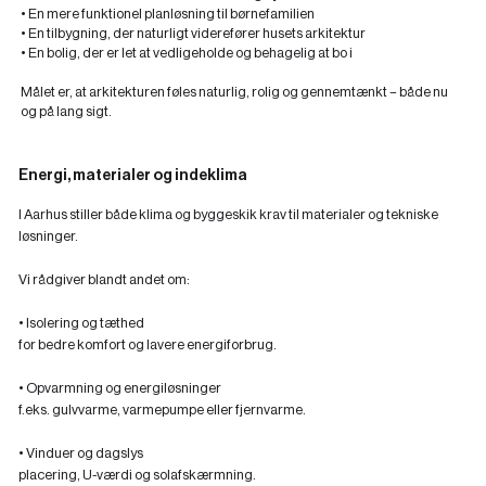
• En mere funktionel planløsning til børnefamilien
• En tilbygning, der naturligt viderefører husets arkitektur
• En bolig, der er let at vedligeholde og behagelig at bo i
Målet er, at arkitekturen føles naturlig, rolig og gennemtænkt – både nu
og på lang sigt.
Energi, materialer og indeklima
I Aarhus stiller både klima og byggeskik krav til materialer og tekniske
løsninger.
Vi rådgiver blandt andet om:
• Isolering og tæthed
for bedre komfort og lavere energiforbrug.
• Opvarmning og energiløsninger
f.eks. gulvvarme, varmepumpe eller fjernvarme.
• Vinduer og dagslys
placering, U-værdi og solafskærmning.