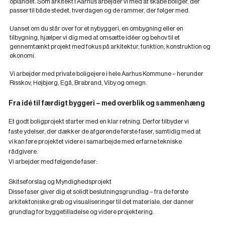
oplandet. Som arkitekt i Aarhus arbejder vi med at skabe boliger, der
passer til både stedet, hverdagen og de rammer, der følger med.
Uanset om du står over for et nybyggeri, en ombygning eller en
tilbygning, hjælper vi dig med at omsætte idéer og behov til et
gennemtænkt projekt med fokus på arkitektur, funktion, konstruktion og
økonomi.
Vi arbejder med private boligejere i hele Aarhus Kommune – herunder
Risskov, Højbjerg, Egå, Brabrand, Viby og omegn.
Fra idé til færdigt byggeri – med overblik og sammenhæng
Et godt boligprojekt starter med en klar retning. Derfor tilbyder vi
faste ydelser, der dækker de afgørende første faser, samtidig med at
vi kan føre projektet videre i samarbejde med erfarne tekniske
rådgivere.
Vi arbejder med følgende faser:
Skitseforslag og Myndighedsprojekt
Disse faser giver dig et solidt beslutningsgrundlag – fra de første
arkitektoniske greb og visualiseringer til det materiale, der danner
grundlag for byggetilladelse og videre projektering.