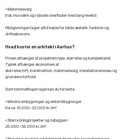
• Materialevalg
træ, murværk og robuste overflader med lang levetid.
Rådgivningen tager altid højde for både æstetik, funktion og
driftsøkonomi.
Hvad koster en arkitekt i Aarhus?
Prisen afhænger af projektets type, størrelse og kompleksitet.
Typisk afhænger økonomien af:
størrelse (m²), konstruktion, materialevalg, installationsniveau og
grundens forhold.
Som tommelfingerregel kan du forvente:
• Mindre ombygninger og enkle tilbygninger:
fra ca. 15.000–22.000 kr./m².
• Større boligprojekter og nybyggeri:
25.000–35.000 kr./m².
• Projekter med høj arkitektonisk finish eller specialløsninger: