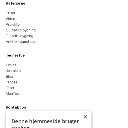
Kategorier
Priser
Viden
Projekter
Guide til tilbygning
Filosofi tilbygning
Arkitekttegnet hus
Tegnestue
Om os
Kontakt os
Blog
Proces
Faser
Manifest
Kontakt os
×
peter@peterfyllgraf.dk
Denne hjemmeside bruger
+45 4252 0011
cookies