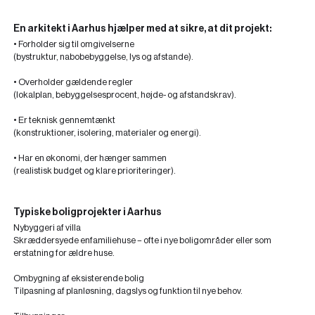
En arkitekt i Aarhus hjælper med at sikre, at dit projekt:
• Forholder sig til omgivelserne
(bystruktur, nabobebyggelse, lys og afstande).
• Overholder gældende regler
(lokalplan, bebyggelsesprocent, højde- og afstandskrav).
• Er teknisk gennemtænkt
(konstruktioner, isolering, materialer og energi).
• Har en økonomi, der hænger sammen
(realistisk budget og klare prioriteringer).
Typiske boligprojekter i Aarhus
Nybyggeri af villa
Skræddersyede enfamiliehuse – ofte i nye boligområder eller som
erstatning for ældre huse.
Ombygning af eksisterende bolig
Tilpasning af planløsning, dagslys og funktion til nye behov.