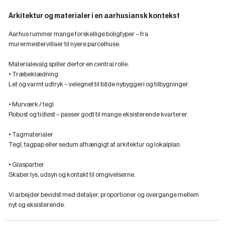
Arkitektur og materialer i en aarhusiansk kontekst
Aarhus rummer mange forskellige boligtyper – fra
murermestervillaer til nyere parcelhuse.
Materialevalg spiller derfor en central rolle:
• Træbeklædning
Let og varmt udtryk – velegnet til både nybyggeri og tilbygninger.
• Murværk / tegl
Robust og tidløst – passer godt til mange eksisterende kvarterer.
• Tagmaterialer
Tegl, tagpap eller sedum afhængigt af arkitektur og lokalplan.
• Glaspartier
Skaber lys, udsyn og kontakt til omgivelserne.
Vi arbejder bevidst med detaljer, proportioner og overgange mellem
nyt og eksisterende.