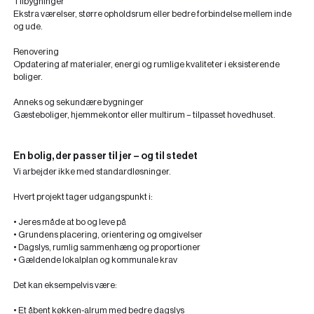
Tilbygninger
Ekstra værelser, større opholdsrum eller bedre forbindelse mellem inde
og ude.
Renovering
Opdatering af materialer, energi og rumlige kvaliteter i eksisterende
boliger.
Anneks og sekundære bygninger
Gæsteboliger, hjemmekontor eller multirum – tilpasset hovedhuset.
En bolig, der passer til jer – og til stedet
Vi arbejder ikke med standardløsninger.
Hvert projekt tager udgangspunkt i:
• Jeres måde at bo og leve på
• Grundens placering, orientering og omgivelser
• Dagslys, rumlig sammenhæng og proportioner
• Gældende lokalplan og kommunale krav
Det kan eksempelvis være:
• Et åbent køkken-alrum med bedre dagslys