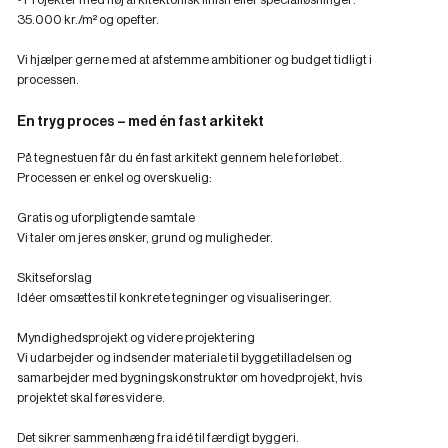
35.000 kr./m² og opefter.
Vi hjælper gerne med at afstemme ambitioner og budget tidligt i
processen.
En tryg proces – med én fast arkitekt
På tegnestuen får du én fast arkitekt gennem hele forløbet.
Processen er enkel og overskuelig:
Gratis og uforpligtende samtale
Vi taler om jeres ønsker, grund og muligheder.
Skitseforslag
Idéer omsættes til konkrete tegninger og visualiseringer.
Myndighedsprojekt og videre projektering
Vi udarbejder og indsender materiale til byggetilladelsen og
samarbejder med bygningskonstruktør om hovedprojekt, hvis
projektet skal føres videre.
Det sikrer sammenhæng fra idé til færdigt byggeri.