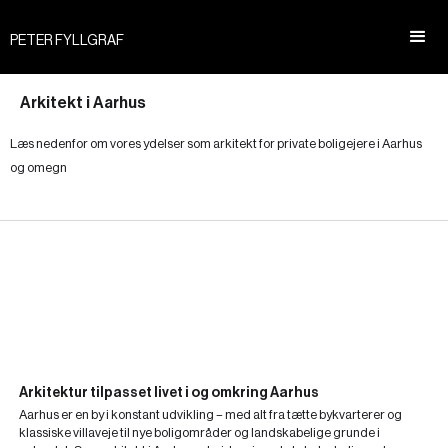
PETER FYLLGRAF
Arkitekt i Aarhus
Læs nedenfor om vores ydelser som arkitekt for private boligejere i Aarhus
og omegn
Arkitektur tilpasset livet i og omkring Aarhus
Aarhus er en by i konstant udvikling – med alt fra tætte bykvarterer og
klassiske villaveje til nye boligområder og landskabelige grunde i