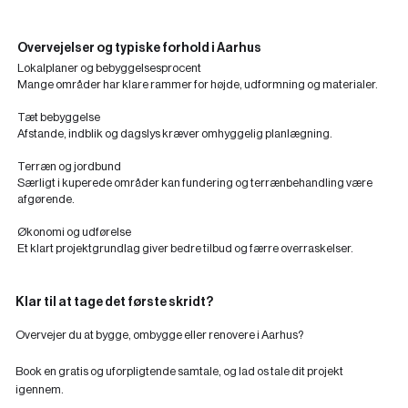
Overvejelser og typiske forhold i Aarhus
Lokalplaner og bebyggelsesprocent
Mange områder har klare rammer for højde, udformning og materialer.
Tæt bebyggelse
Afstande, indblik og dagslys kræver omhyggelig planlægning.
Terræn og jordbund
Særligt i kuperede områder kan fundering og terrænbehandling være
afgørende.
Økonomi og udførelse
Et klart projektgrundlag giver bedre tilbud og færre overraskelser.
Klar til at tage det første skridt?
Overvejer du at bygge, ombygge eller renovere i Aarhus?
Book en gratis og uforpligtende samtale, og lad os tale dit projekt
igennem.