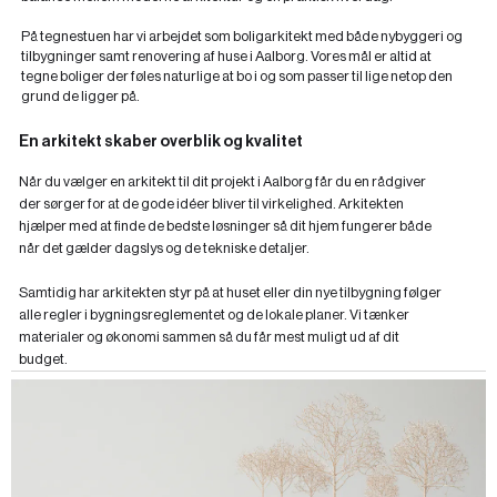
På tegnestuen har vi arbejdet som boligarkitekt med både nybyggeri og
tilbygninger samt renovering af huse i Aalborg. Vores mål er altid at
tegne boliger der føles naturlige at bo i og som passer til lige netop den
grund de ligger på.
En arkitekt skaber overblik og kvalitet
Når du vælger en arkitekt til dit projekt i Aalborg får du en rådgiver
der sørger for at de gode idéer bliver til virkelighed. Arkitekten
hjælper med at finde de bedste løsninger så dit hjem fungerer både
når det gælder dagslys og de tekniske detaljer.
Samtidig har arkitekten styr på at huset eller din nye tilbygning følger
alle regler i bygningsreglementet og de lokale planer. Vi tænker
materialer og økonomi sammen så du får mest muligt ud af dit
budget.