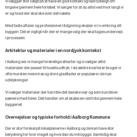
Vi lægger stor vægt på at have en god kontakt og tale tydeligt om
tingene gennem hele forløbet. Vi sørger for at du altid ved hvor langt vi
er og hvad der skal ske som det næste.
Med faste aftaler og professionel rådgivning skaber vi ro omkring dit
byggeri. Det er vigtigt når der er mange valg der skal tages undervejs
i processen.
Arkitektur og materialer i en nordjysk kontekst
I Aalborg ser vi mange forskellige stilarter og vi vælger altid
materialer der passer til husets udtryk. I de ældre kvarterer bruger vi
ofte mursten mens træ og store glasflader er populære i de nye
udstykninger.
Vi vælger materialer der kan tåle det danske vejr og som kun bliver
pænere med tiden. Det handler om at skabe en rød tråd gennem hele
byggeriet.
Overvejelser og typiske forhold i Aalborg Kommune
Der er stor forskel på lokalplanerne i Aalborg og de kan have stor
betydning for hvor meget og hvordan du må bygge. Samtidig skal