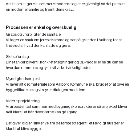
det tit om at gøre huset mere moderne og energivenligt så det passer til
en moderne familie og fremtidens krav..
Processen er enkel og overskuelig
Gratis og uforpligtende samtale
Vi tager en snak om jeres drømme og ser på grunden i Aalborg for at
finde ud af hvad der kan lade sig gøre.
Skitseforslag
Dine tanker bliver til konkrete tegninger og 3D-modeller så du kan se
hvordan rummene og lyset vil virke i virkeligheden.
Myndighedsprojekt
Vi laver alt det materiale som Aalborg Kommune skal bruge for at give en
byggetilladelse og vi styrer dialogen med dem.
Videre projektering
Vi arbejder tæt sammen med bygningskonstruktører så projektet bliver
helt klar til at håndværkerne kan gå i gang.
Det giver dig en sikker vej fra de første streger til et færdigt hus der er
klar til at blive bygget.