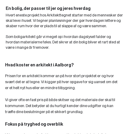
En bolig, der passer til jer og jeres hverdag
Hvert eneste projekt hos Arkitekttegnet starter med de mennesker der
skal leve i huset. Vi tegner planløsninger der gør hverdagen lettere og
skaber rum hvor der er plads til at slappe af og være sammen.
Som boligarkitekt går vi meget op i hvordan dagslyset falder og
hvordan materialerne føles. Det sikrer at din bolig bliver et rart sted at
være i mange år fremover.
Hvad koster en arkitekt i Aalborg?
Prisen for en arkitekt kommer an på hvor stort projektet er og hvor
svært det er at tegne. Vi kigger på hver opgave for sig uanset om det
er et helt nyt hus eller en mindre tilbygning.
Vi giver ofte en fast pris på både skitser og det materiale der skal til
kommunen. Det betyder at du hurtigt kender dine udgifter og kan
træffe dine beslutninger på et sikkert grundlag.
Fokus på tryghed og overblik