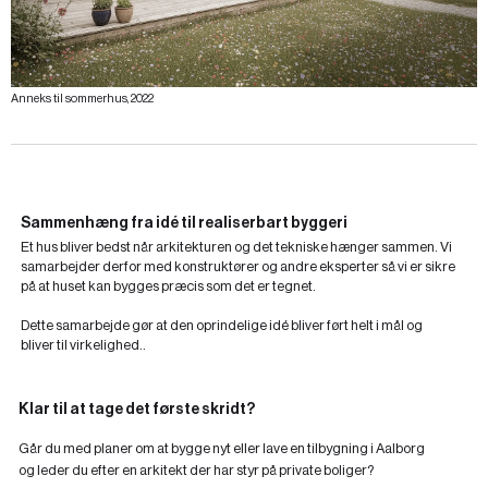
Anneks til sommerhus, 2022
Sammenhæng fra idé til realiserbart byggeri
Et hus bliver bedst når arkitekturen og det tekniske hænger sammen. Vi
samarbejder derfor med konstruktører og andre eksperter så vi er sikre
på at huset kan bygges præcis som det er tegnet.
Dette samarbejde gør at den oprindelige idé bliver ført helt i mål og
bliver til virkelighed..
Klar til at tage det første skridt?
Går du med planer om at bygge nyt eller lave en tilbygning i Aalborg
og leder du efter en arkitekt der har styr på private boliger?