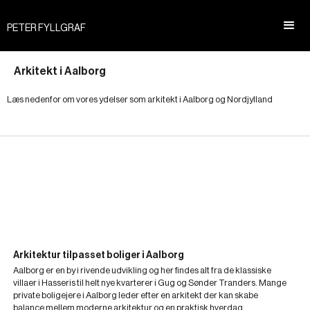
PETER FYLLGRAF
Arkitekt i Aalborg
Læs nedenfor om vores ydelser som arkitekt i Aalborg og Nordjylland
Arkitektur tilpasset boliger i Aalborg
Aalborg er en by i rivende udvikling og her findes alt fra de klassiske
villaer i Hasseris til helt nye kvarterer i Gug og Sønder Tranders. Mange
private boligejere i Aalborg leder efter en arkitekt der kan skabe
balance mellem moderne arkitektur og en praktisk hverdag.